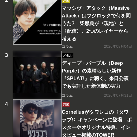
洋楽
マッシヴ・アタック（Massive
Attack）はフジロックで何を問
うた? 柴那典が〈現地〉と
〈配信〉、2つのレイヤーから
考える
コラム
2026年08月04日
メタル
ディープ・パープル（Deep
Purple）の素晴らしい新作
『SPLAT!』に聴く、来日公演
でも実証した新体制の実力
コラム
2026年07月31日
邦楽
Corneliusがタワレコの〈タワ
ラブ!〉キャンペーンに登場 ポ
スターやオリジナル特典、イン
タビュー掲載のTOWER