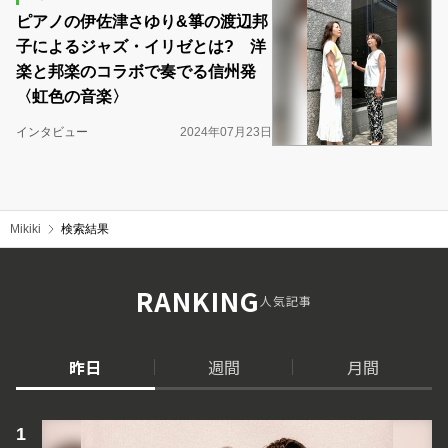
ピアノの伊佐津さゆり&箏の渡辺邦
子によるジャズ・イリゼとは? 洋
楽と邦楽のコラボで奏でる信州発
〈虹色の音楽〉
インタビュー
2024年07月23日
Mikiki
検索結果
RANKING
人気記事
昨日
週間
月間