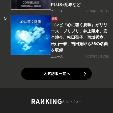
PLUS+配布など
ニュース
2026年08月07日
邦楽
コンピ『心に響く夏唄』がリリ
ース プリプリ、井上陽水、安
全地帯、松田聖子、西城秀樹、
松山千春、吉田拓郎ら36の名曲
を収録
ニュース
2023年06月13日
人気記事一覧へ
RANKING
人気レビュー