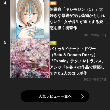
書籍
朝霧舟「キシモジン（1）」大
好きな母親が実は偽物かもしれ
ない? 女子高生が直面する疑
惑を描く衝撃作
2026年08月07日
洋楽
バトゥ&ドナート・ドジー
（Batu & Donato Dozzy）
『Exhale』テクノやトランス、
アシッドを各々の作品で構築し
てきた2人のコラボ作
2026年08月07日
人気レビュー一覧へ