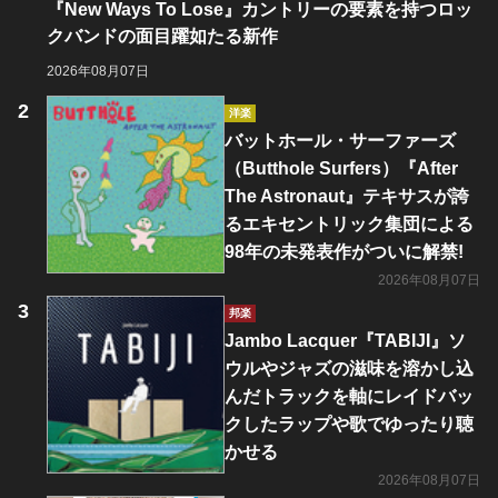
『New Ways To Lose』カントリーの要素を持つロッ
クバンドの面目躍如たる新作
2026年08月07日
洋楽
バットホール・サーファーズ
（Butthole Surfers）『After
The Astronaut』テキサスが誇
るエキセントリック集団による
98年の未発表作がついに解禁!
2026年08月07日
邦楽
Jambo Lacquer『TABIJI』ソ
ウルやジャズの滋味を溶かし込
んだトラックを軸にレイドバッ
クしたラップや歌でゆったり聴
かせる
2026年08月07日