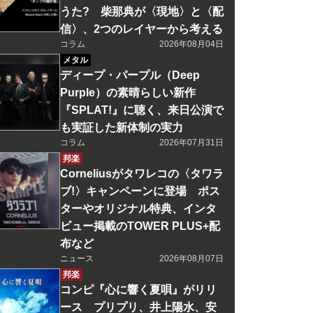
うた? 柴那典が〈現地〉と〈配
信〉、2つのレイヤーから考える
コラム
2026年08月04日
メタル
ディープ・パープル（Deep
Purple）の素晴らしい新作
『SPLAT!』に聴く、来日公演で
も実証した新体制の実力
コラム
2026年07月31日
邦楽
Corneliusがタワレコの〈タワラ
ブ!〉キャンペーンに登場 ポス
ターやオリジナル特典、インタ
ビュー掲載のTOWER PLUS+配
布など
ニュース
2026年08月07日
邦楽
コンピ『心に響く夏唄』がリリ
ース プリプリ、井上陽水、安