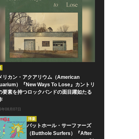
楽
メリカン・アクアリウム（American
uarium）『New Ways To Lose』カントリ
の要素を持つロックバンドの面目躍如たる
作
26年08月07日
洋楽
バットホール・サーファーズ
（Butthole Surfers）『After