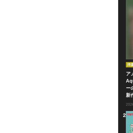
洋
ア
Aq
ー
新
20