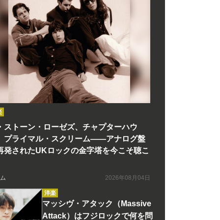
楽
・ストーン・ローゼズ、チャプターハウ
、プライマル・スクリーム――アナログ盤
再発されたUKロックの金字塔を今こそ聴こ
ム
2026年08月04日
洋楽
マッシヴ・アタック（Massive
Attack）はフジロックで何を問