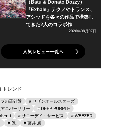
（Batu & Donato Dozzy）
『Exhale』テクノやトランス、
アシッドを各々の作品で構築し
てきた2人のコラボ作
2026年08月07日
人気レビュー一覧へ
iki トレンド
ップの羅針盤
# サザンオールスターズ
盤アニバーサリー
# DEEP PURPLE
ber_i
# サニーデイ・サービス
# WEEZER
日
# BL
# 藤井 風