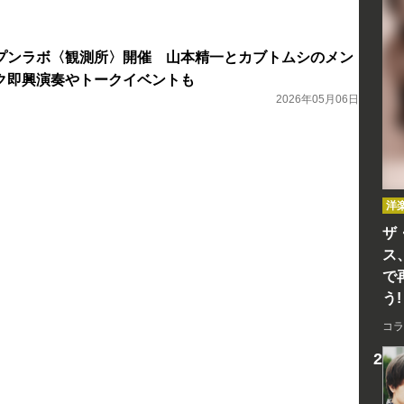
プンラボ〈観測所〉開催 山本精一とカブトムシのメン
ク即興演奏やトークイベントも
2026年05月06日
洋
ザ
ス
で
う!
コラ