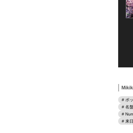
Mik
# ポ
# 名
# Num
# 来