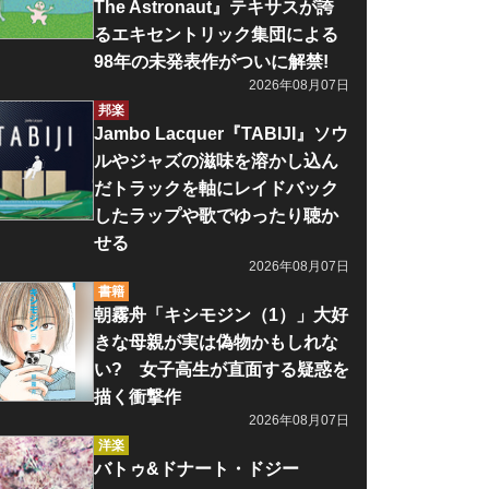
The Astronaut』テキサスが誇
るエキセントリック集団による
98年の未発表作がついに解禁!
2026年08月07日
邦楽
Jambo Lacquer『TABIJI』ソウ
ルやジャズの滋味を溶かし込ん
だトラックを軸にレイドバック
したラップや歌でゆったり聴か
せる
2026年08月07日
書籍
朝霧舟「キシモジン（1）」大好
きな母親が実は偽物かもしれな
い? 女子高生が直面する疑惑を
描く衝撃作
2026年08月07日
洋楽
バトゥ&ドナート・ドジー