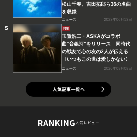
松山千春、吉田拓郎ら36の名曲
を収録
ニュース
2023年06月13日
邦楽
玉置浩二・ASKAがコラボ
曲“音銀河”をリリース 同時代
の戦友で心の友の2人が伝える
〈いつもこの世は愛しかない〉
ニュース
2026年08月08日
人気記事一覧へ
RANKING
人気レビュー