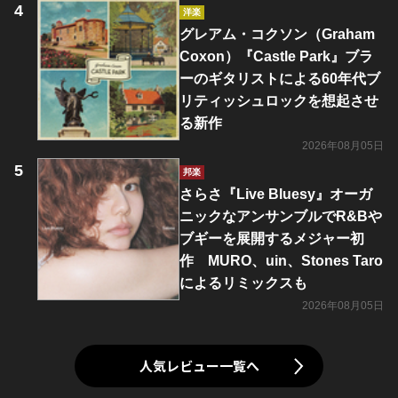
洋楽
グレアム・コクソン（Graham
Coxon）『Castle Park』ブラ
ーのギタリストによる60年代ブ
リティッシュロックを想起させ
る新作
2026年08月05日
邦楽
さらさ『Live Bluesy』オーガ
ニックなアンサンブルでR&Bや
ブギーを展開するメジャー初
作 MURO、uin、Stones Taro
によるリミックスも
2026年08月05日
人気レビュー一覧へ