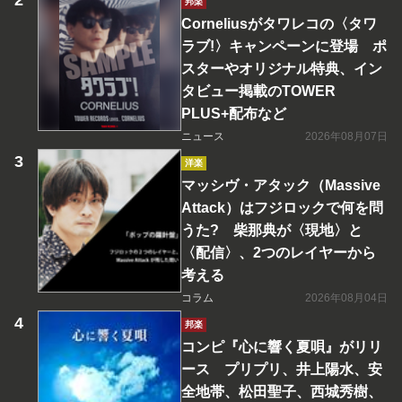
邦楽
Corneliusがタワレコの〈タワ
ラブ!〉キャンペーンに登場 ポ
スターやオリジナル特典、イン
タビュー掲載のTOWER
PLUS+配布など
ニュース
2026年08月07日
洋楽
マッシヴ・アタック（Massive
Attack）はフジロックで何を問
うた? 柴那典が〈現地〉と
〈配信〉、2つのレイヤーから
考える
コラム
2026年08月04日
邦楽
コンピ『心に響く夏唄』がリリ
ース プリプリ、井上陽水、安
全地帯、松田聖子、西城秀樹、