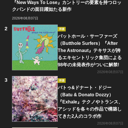
『New Ways To Lose』カントリーの要素を持つロッ
クバンドの面目躍如たる新作
2026年08月07日
洋楽
バットホール・サーファーズ
（Butthole Surfers）『After
The Astronaut』テキサスが誇
るエキセントリック集団による
98年の未発表作がついに解禁!
2026年08月07日
洋楽
バトゥ&ドナート・ドジー
（Batu & Donato Dozzy）
『Exhale』テクノやトランス、
アシッドを各々の作品で構築し
てきた2人のコラボ作
2026年08月07日