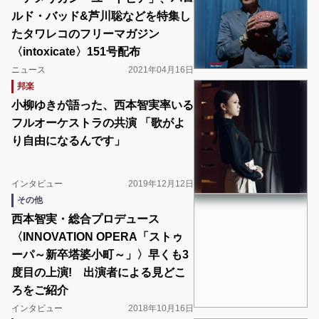
ルド・バッド&芦川聡などを特集し
たタワレコのフリーマガジン
〈intoxicate〉151号配布
ニュース
2021年04月16日
邦楽
小柳ゆきが語った、西本智実率いる
フルオーケストラの共演 「歌がよ
り自由になるんです」
インタビュー
2019年12月12日
その他
西本智実・総合プロデュース
〈INNOVATION OPERA「ストゥ
ーパ～新卒塔婆小町～」〉早くも3
度目の上演! 出演者による見どこ
ろをご紹介
インタビュー
2018年10月16日