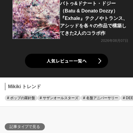
バトゥ&ドナート・ドジー
（Batu & Donato Dozzy）
『Exhale』テクノやトランス、
アシッドを各々の作品で構築し
てきた2人のコラボ作
2026年08月07日
人気レビュー一覧へ
Mikiki トレンド
# ポップの羅針盤
# サザンオールスターズ
# 名盤アニバーサリー
# DE
記事タイプで見る