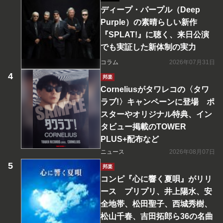
ディープ・パープル（Deep
Purple）の素晴らしい新作
『SPLAT!』に聴く、来日公演
でも実証した新体制の実力
コラム
2026年07月31日
邦楽
Corneliusがタワレコの〈タワ
ラブ!〉キャンペーンに登場 ポ
スターやオリジナル特典、イン
タビュー掲載のTOWER
PLUS+配布など
ニュース
2026年08月07日
邦楽
コンピ『心に響く夏唄』がリリ
ース プリプリ、井上陽水、安
全地帯、松田聖子、西城秀樹、
松山千春、吉田拓郎ら36の名曲