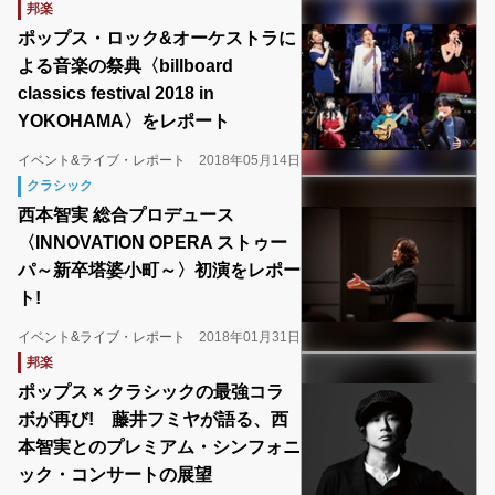
邦楽
ポップス・ロック&オーケストラに
よる音楽の祭典〈billboard
classics festival 2018 in
YOKOHAMA〉をレポート
イベント&ライブ・レポート
2018年05月14日
クラシック
西本智実 総合プロデュース
〈INNOVATION OPERA ストゥー
パ～新卒塔婆小町～〉初演をレポー
ト!
イベント&ライブ・レポート
2018年01月31日
邦楽
ポップス × クラシックの最強コラ
ボが再び! 藤井フミヤが語る、西
本智実とのプレミアム・シンフォニ
ック・コンサートの展望