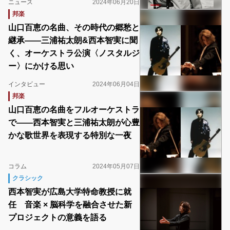
ニュース
2024年06月20日
邦楽
山口百恵の名曲、その時代の郷愁と
継承――三浦祐太朗&西本智実に聞
く、オーケストラ公演〈ノスタルジ
ー〉にかける思い
インタビュー
2024年06月04日
邦楽
山口百恵の名曲をフルオーケストラ
で――西本智実と三浦祐太朗が心豊
かな歌世界を表現する特別な一夜
コラム
2024年05月07日
クラシック
西本智実が広島大学特命教授に就
任 音楽 × 脳科学を融合させた新
プロジェクトの意義を語る