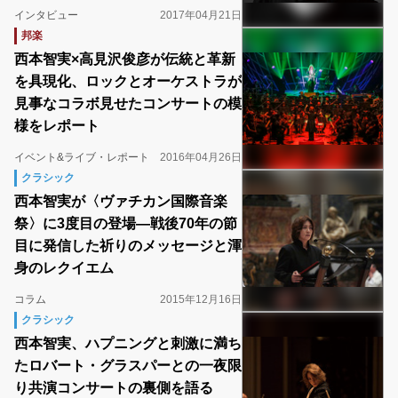
インタビュー
2017年04月21日
邦楽
西本智実×高見沢俊彦が伝統と革新
を具現化、ロックとオーケストラが
見事なコラボ見せたコンサートの模
様をレポート
イベント&ライブ・レポート
2016年04月26日
クラシック
西本智実が〈ヴァチカン国際音楽
祭〉に3度目の登場―戦後70年の節
目に発信した祈りのメッセージと渾
身のレクイエム
コラム
2015年12月16日
クラシック
西本智実、ハプニングと刺激に満ち
たロバート・グラスパーとの一夜限
り共演コンサートの裏側を語る