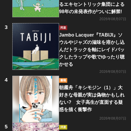
るエキセントリック集団による
98年の未発表作がついに解禁!
2026年08月07日
邦楽
Jambo Lacquer『TABIJI』ソ
ウルやジャズの滋味を溶かし込
んだトラックを軸にレイドバッ
クしたラップや歌でゆったり聴
かせる
2026年08月07日
書籍
朝霧舟「キシモジン（1）」大
好きな母親が実は偽物かもしれ
ない? 女子高生が直面する疑
惑を描く衝撃作
2026年08月07日
洋楽