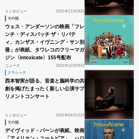
インタビュー
2021年12月28日
その他
ウェス・アンダーソンの映画「フレ
ンチ・ディスパッチ ザ・リバテ
ィ、カンザス・イヴニング・サン別
冊」が表紙、タワレコのフリーマガ
ジン〈intoxicate〉155号配布
ニュース
2021年12月09日
クラシック
西本智実が語る、音楽と脳科学の共
創を掲げたまったく新しい公演サプ
リメントコンサート
インタビュー
2021年04月22日
その他
デイヴィッド・バーンが表紙、映画
「アメリカン・ユートピア」、ハロ