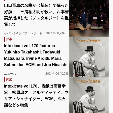
山口百恵の名曲が〈新装〉で蘇った
好演――三浦祐太朗が歌い、西本智
実が指揮した〈ノスタルジー〉を鑑
賞して
イベント&ライブ・レポート
2024年08月07日
邦楽
Intoxicate vol. 170 features
Yukihiro Takahashi, Tadayuki
Matsubara, Irvine Arditti, Maria
Schneider, ECM and Joe Hisaishi
ニュース
2024年06月20日
邦楽
intoxicate vol.170、表紙は高橋幸
宏 松原忠之、アルディッティ、マ
リア・シュナイダー、ECM、久石
譲などを特集