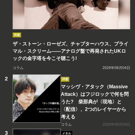
洋楽
ザ・ストーン・ローゼズ、チャプターハウス、プライ
マル・スクリーム――アナログ盤で再発されたUKロ
ックの金字塔を今こそ聴こう!
コラム
2026年08月04日
洋楽
マッシヴ・アタック（Massive
Attack）はフジロックで何を問
うた? 柴那典が〈現地〉と
〈配信〉、2つのレイヤーから
考える
コラム
2026年08月04日
メタル