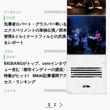
インタビュー
2015年09月17日
ジャズ
先導者ロバート・グラスパー率いる
エクスペリメントの単独公演／西本
智実&イルミナートフィルとの共演
をレポート
コラム
2015年06月30日
ジャズ
BIGBANGがトップ、ceroインタヴ
ュー含む〈都市インディーの源流〉
特集がヒット! Mikiki記事週間アク
セス・ランキング
ニュース
2015年06月09日
1
2