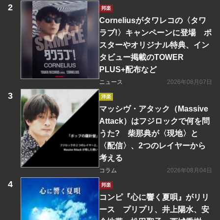
邦楽
Corneliusがタワレコの〈タワ
ラブ!〉キャンペーンに登場 ポ
スターやオリジナル特典、イン
タビュー掲載のTOWER
PLUS+配布など
ニュース
2026年08月07日
洋楽
マッシヴ・アタック（Massive
Attack）はフジロックで何を問
うた? 柴那典が〈現地〉と
〈配信〉、2つのレイヤーから
考える
コラム
2026年08月04日
邦楽
コンピ『心に響く夏唄』がリリ
ース プリプリ、井上陽水、安