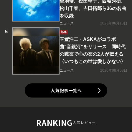
全地帯、松田聖子、西城秀樹、
松山千春、吉田拓郎ら36の名曲
を収録
ニュース
2023年06月13日
邦楽
玉置浩二・ASKAがコラボ
曲“音銀河”をリリース 同時代
の戦友で心の友の2人が伝える
〈いつもこの世は愛しかない〉
ニュース
2026年08月08日
人気記事一覧へ
RANKING
人気レビュー