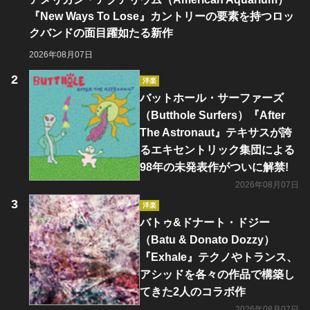
『New Ways To Lose』カントリーの要素を持つロッ
クバンドの面目躍如たる新作
2026年08月07日
洋楽
バットホール・サーファーズ
（Butthole Surfers）『After
The Astronaut』テキサスが誇
るエキセントリック集団による
98年の未発表作がついに解禁!
2026年08月07日
洋楽
バトゥ&ドナート・ドジー
（Batu & Donato Dozzy）
『Exhale』テクノやトランス、
アシッドを各々の作品で構築し
てきた2人のコラボ作
2026年08月07日