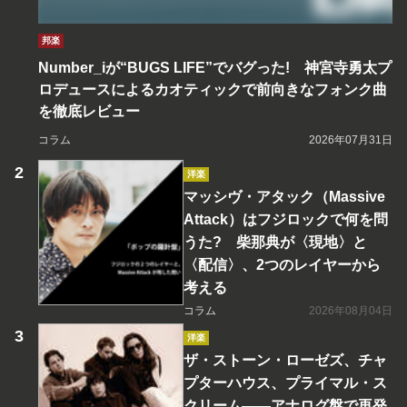
邦楽
Number_iが“BUGS LIFE”でバグった! 神宮寺勇太プ
ロデュースによるカオティックで前向きなフォンク曲
を徹底レビュー
コラム
2026年07月31日
洋楽
マッシヴ・アタック（Massive
Attack）はフジロックで何を問
うた? 柴那典が〈現地〉と
〈配信〉、2つのレイヤーから
考える
コラム
2026年08月04日
洋楽
ザ・ストーン・ローゼズ、チャ
プターハウス、プライマル・ス
クリーム――アナログ盤で再発