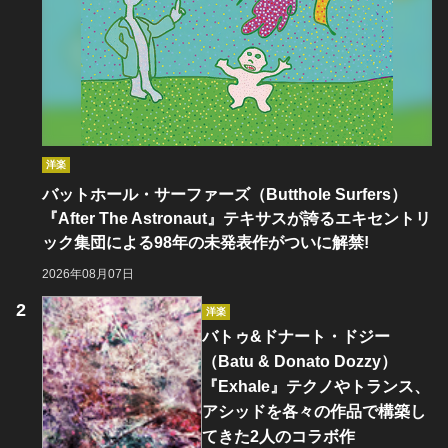
洋楽
バットホール・サーファーズ（Butthole Surfers）
『After The Astronaut』テキサスが誇るエキセントリ
ック集団による98年の未発表作がついに解禁!
2026年08月07日
洋楽
バトゥ&ドナート・ドジー
（Batu & Donato Dozzy）
『Exhale』テクノやトランス、
アシッドを各々の作品で構築し
てきた2人のコラボ作