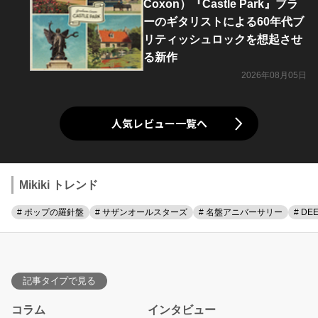
Coxon）『Castle Park』ブラ
ーのギタリストによる60年代ブ
リティッシュロックを想起させ
る新作
2026年08月05日
人気レビュー一覧へ
Mikiki トレンド
# ポップの羅針盤
# サザンオールスターズ
# 名盤アニバーサリー
# DE
記事タイプで見る
コラム
インタビュー