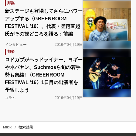
邦楽
新ステージも登場してさらにパワー
アップする〈GREENROOM
FESTIVAL '16〉、代表・釜萢直起
氏がその観どころを語る：前編
インタビュー
2016年04月19日
邦楽
ロドガブがヘッドライナー、ヨギー
やネバヤン、Suchmosら旬の若手
勢も集結! 〈GREENROOM
FESTIVAL '16〉1日目の出演者を
予習しよう
コラム
2016年04月19日
Mikiki
検索結果