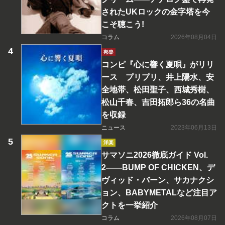
されたUKロックの金字塔を今
こそ聴こう!
コラム
2026年08月04日
邦楽
コンピ『心に響く夏唄』がリリ
ース プリプリ、井上陽水、安
全地帯、松田聖子、西城秀樹、
松山千春、吉田拓郎ら36の名曲
を収録
ニュース
2023年06月13日
洋楽
サマソニ2026徹底ガイド Vol.
2――BUMP OF CHICKEN、デ
ヴィッド・バーン、サカナクシ
ョン、BABYMETALなど注目ア
クトを一挙紹介
コラム
2026年08月07日