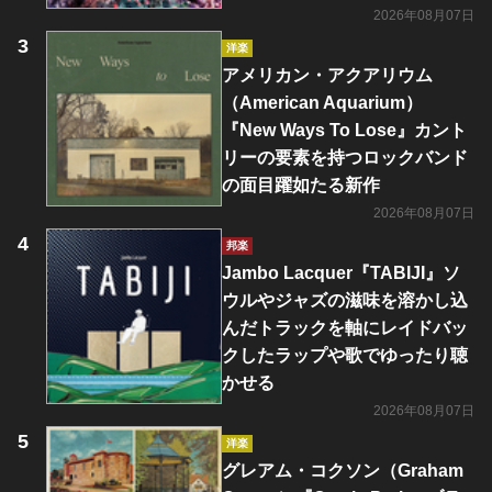
2026年08月07日
洋楽
アメリカン・アクアリウム
（American Aquarium）
『New Ways To Lose』カント
リーの要素を持つロックバンド
の面目躍如たる新作
2026年08月07日
邦楽
Jambo Lacquer『TABIJI』ソ
ウルやジャズの滋味を溶かし込
んだトラックを軸にレイドバッ
クしたラップや歌でゆったり聴
かせる
2026年08月07日
洋楽
グレアム・コクソン（Graham