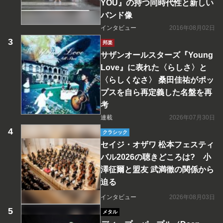
YOU』の持つ同時代性と新しい
バンド像
インタビュー
2016年08月02日
邦楽
サザンオールスターズ『Young
Love』に表れた〈らしさ〉と
〈らしくなさ〉 桑田佳祐がポッ
プスを自ら再定義した名盤を再
考
連載
2026年07月30日
クラシック
セイジ・オザワ 松本フェスティ
バル2026の聴きどころは? 小
澤征爾と盟友 武満徹の関係から
迫る
インタビュー
2026年08月03日
メタル