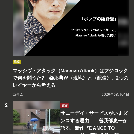
洋楽
マッシヴ・アタック（Massive Attack）はフジロック
で何を問うた? 柴那典が〈現地〉と〈配信〉、2つの
レイヤーから考える
コラム
2026年08月04日
邦楽
サニーデイ・サービスがいまダ
ンスする理由――曽我部恵一が
語る、新作『DANCE TO