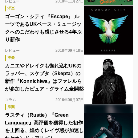
レビュー
2018年11月27日
洋楽
ゴーゴン・シティ 『Escape』 ル
ーツであるUKベース・ミュージッ
クへのこだわりも感じさせる4年ぶ
り新作
レビュー
2018年09月18日
洋楽
カニエやドレイクも惚れ込むUKの
ラッパー、スケプタ（Skepta）の
新作『Konnichiwa』はファレルら
が参加したピュア・グライム全開盤
コラム
2016年06月07日
洋楽
ラスティ（Rustie）『Green
Language』高評価を獲得した初作
を上回る、煌めくレイヴ感が加速し