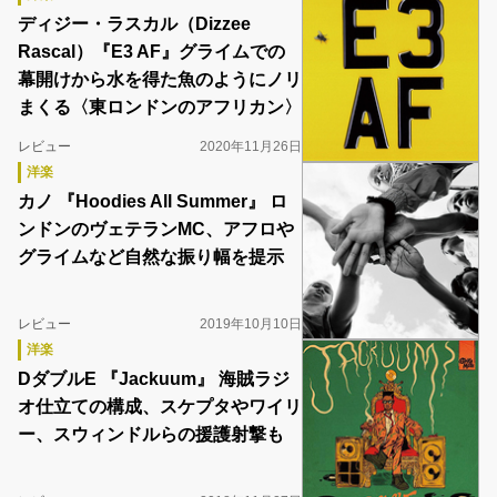
ディジー・ラスカル（Dizzee
Rascal）『E3 AF』グライムでの
幕開けから水を得た魚のようにノリ
まくる〈東ロンドンのアフリカン〉
レビュー
2020年11月26日
洋楽
カノ 『Hoodies All Summer』 ロ
ンドンのヴェテランMC、アフロや
グライムなど自然な振り幅を提示
レビュー
2019年10月10日
洋楽
DダブルE 『Jackuum』 海賊ラジ
オ仕立ての構成、スケプタやワイリ
ー、スウィンドルらの援護射撃も