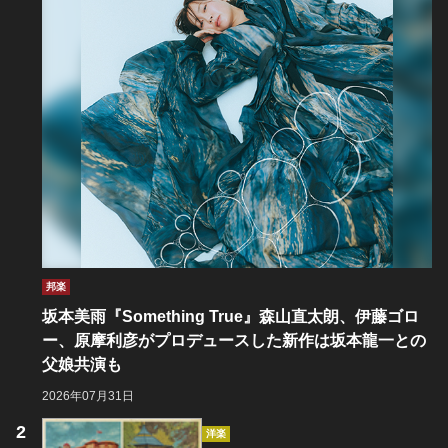
邦楽
坂本美雨『Something True』森山直太朗、伊藤ゴロ
ー、原摩利彦がプロデュースした新作は坂本龍一との
父娘共演も
2026年07月31日
洋楽