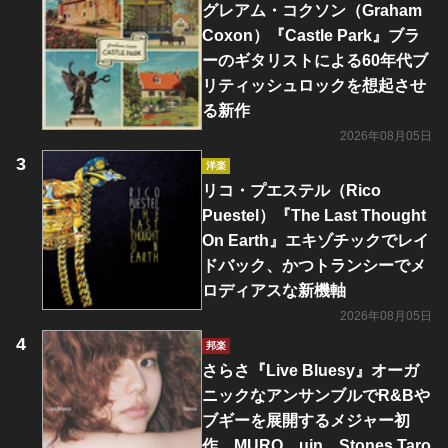
グレアム・コクソン（Graham
Coxon）『Castle Park』ブラ
ーのギタリストによる60年代ブ
リティッシュロックを想起させ
る新作
2026年08月05日
洋楽
リコ・プエステル（Rico
Puestel）『The Last Thought
On Earth』エキゾチックでレイ
ドバック、かつトランシーでメ
ロディアスな新機軸
2026年08月05日
邦楽
さらさ『Live Bluesy』オーガ
ニックなアンサンブルでR&Bや
ブギーを展開するメジャー初
作 MURO、uin、Stones Taro