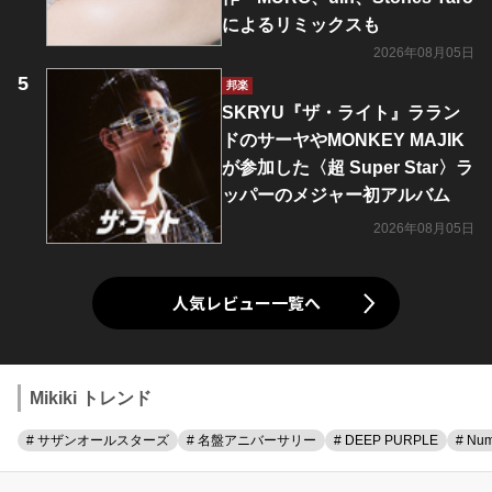
によるリミックスも
2026年08月05日
邦楽
SKRYU『ザ・ライト』ララン
ドのサーヤやMONKEY MAJIK
が参加した〈超 Super Star〉ラ
ッパーのメジャー初アルバム
2026年08月05日
人気レビュー一覧へ
Mikiki トレンド
# サザンオールスターズ
# 名盤アニバーサリー
# DEEP PURPLE
# Num