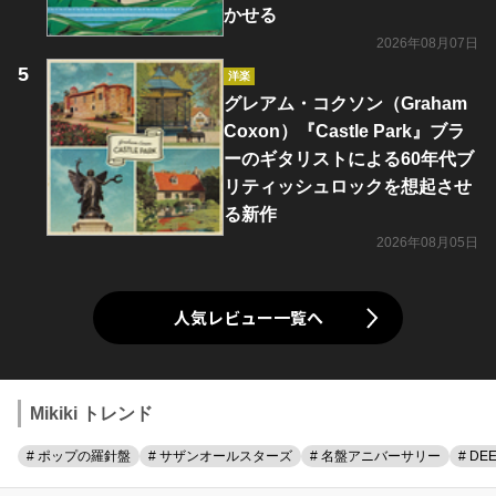
かせる
2026年08月07日
洋楽
グレアム・コクソン（Graham
Coxon）『Castle Park』ブラ
ーのギタリストによる60年代ブ
リティッシュロックを想起させ
る新作
2026年08月05日
人気レビュー一覧へ
Mikiki トレンド
# ポップの羅針盤
# サザンオールスターズ
# 名盤アニバーサリー
# DE