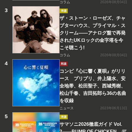
コラム
2026年08月04日
洋楽
ザ・ストーン・ローゼズ、チャ
プターハウス、プライマル・ス
クリーム――アナログ盤で再発
されたUKロックの金字塔を今
こそ聴こう!
コラム
2026年08月04日
邦楽
コンピ『心に響く夏唄』がリリ
ース プリプリ、井上陽水、安
全地帯、松田聖子、西城秀樹、
松山千春、吉田拓郎ら36の名曲
を収録
ニュース
2023年06月13日
洋楽
サマソニ2026徹底ガイド Vol.
2――BUMP OF CHICKEN、デ