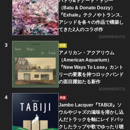
バトゥ&ドナート・ドジー
（Batu & Donato Dozzy）
『Exhale』テクノやトランス、
アシッドを各々の作品で構築し
てきた2人のコラボ作
2026年08月07日
洋楽
アメリカン・アクアリウム
（American Aquarium）
『New Ways To Lose』カント
リーの要素を持つロックバンド
の面目躍如たる新作
2026年08月07日
邦楽
Jambo Lacquer『TABIJI』ソ
ウルやジャズの滋味を溶かし込
んだトラックを軸にレイドバッ
クしたラップや歌でゆったり聴