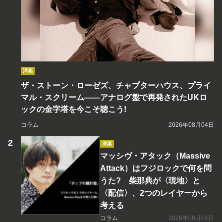
洋楽
ザ・ストーン・ローゼズ、チャプターハウス、プライ
マル・スクリーム――アナログ盤で再発されたUKロ
ックの金字塔を今こそ聴こう!
コラム
2026年08月04日
洋楽
マッシヴ・アタック（Massive
Attack）はフジロックで何を問
うた? 柴那典が〈現地〉と
〈配信〉、2つのレイヤーから
考える
コラム
2026年08月04日