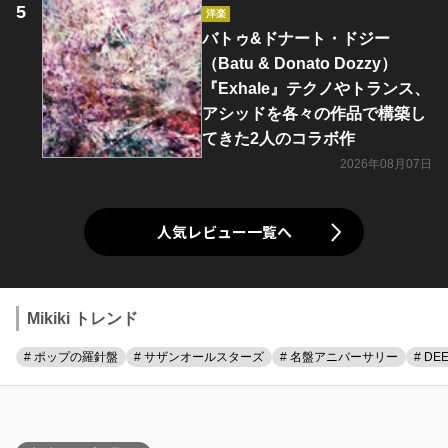
洋楽
バトゥ&ドナート・ドジー
（Batu & Donato Dozzy）
『Exhale』テクノやトランス、
アシッドを各々の作品で構築し
てきた2人のコラボ作
2026年08月07日
人気レビュー一覧へ
Mikiki トレンド
# ポップの羅針盤
# サザンオールスターズ
# 名盤アニバーサリー
# DE