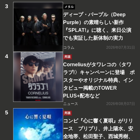
メタル
ディープ・パープル（Deep
Purple）の素晴らしい新作
『SPLAT!』に聴く、来日公演
でも実証した新体制の実力
コラム
2026年07月31日
邦楽
Corneliusがタワレコの〈タワ
ラブ!〉キャンペーンに登場 ポ
スターやオリジナル特典、イン
タビュー掲載のTOWER
PLUS+配布など
ニュース
2026年08月07日
邦楽
コンピ『心に響く夏唄』がリリ
ース プリプリ、井上陽水、安
全地帯、松田聖子、西城秀樹、