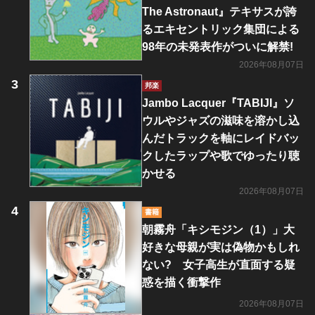
The Astronaut』テキサスが誇
るエキセントリック集団による
98年の未発表作がついに解禁!
2026年08月07日
邦楽
Jambo Lacquer『TABIJI』ソ
ウルやジャズの滋味を溶かし込
んだトラックを軸にレイドバッ
クしたラップや歌でゆったり聴
かせる
2026年08月07日
書籍
朝霧舟「キシモジン（1）」大
好きな母親が実は偽物かもしれ
ない? 女子高生が直面する疑
惑を描く衝撃作
2026年08月07日