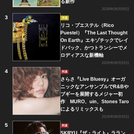
る新作
2026年08月05日
洋楽
リコ・プエステル（Rico
Puestel）『The Last Thought
On Earth』エキゾチックでレイ
ドバック、かつトランシーでメ
ロディアスな新機軸
2026年08月05日
邦楽
さらさ『Live Bluesy』オーガ
ニックなアンサンブルでR&Bや
ブギーを展開するメジャー初
作 MURO、uin、Stones Taro
によるリミックスも
2026年08月05日
邦楽
SKRYU『ザ・ライト』ララン