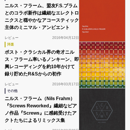
ニルス・フラーム、盟友F.S.ブラム
とのコラボ新作は繊細なエレクトロ
ニクスと穏やかなアコースティック
主体のミニマル・アンビエント
レビュー
2016年04月12日
洋楽
ポスト・クラシカル界の奇才ニル
ス・フラーム率いるノンキーン、即
興レコーディングを約10年かけて
録り貯めたR&Sからの初作
レビュー
2016年03月17日
その他
ニルス・フラーム（Nils Frahm）
『Screws Reworked』繊細なピア
ノ作品『Screws』に感銘受けたア
クトたちによるリミックス集