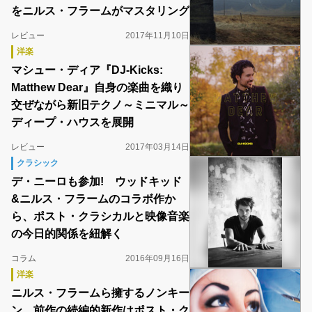
をニルス・フラームがマスタリング
レビュー
2017年11月10日
洋楽
マシュー・ディア『DJ-Kicks:
Matthew Dear』自身の楽曲を織り
交ぜながら新旧テクノ～ミニマル～
ディープ・ハウスを展開
レビュー
2017年03月14日
クラシック
デ・ニーロも参加! ウッドキッド
&ニルス・フラームのコラボ作か
ら、ポスト・クラシカルと映像音楽
の今日的関係を紐解く
コラム
2016年09月16日
洋楽
ニルス・フラームら擁するノンキー
ン、前作の続編的新作はポスト・ク