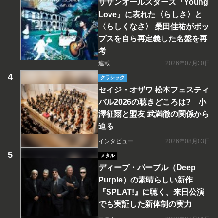
サザンオールスターズ『Young
Love』に表れた〈らしさ〉と
〈らしくなさ〉 桑田佳祐がポッ
プスを自ら再定義した名盤を再
考
連載
2026年07月30日
クラシック
セイジ・オザワ 松本フェスティ
バル2026の聴きどころは? 小
澤征爾と盟友 武満徹の関係から
迫る
インタビュー
2026年08月03日
メタル
ディープ・パープル（Deep
Purple）の素晴らしい新作
『SPLAT!』に聴く、来日公演
でも実証した新体制の実力