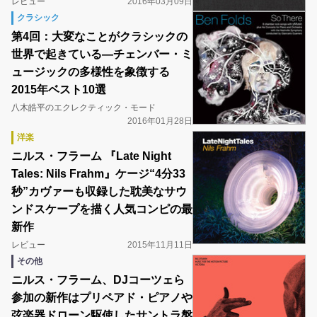
レビュー
2016年03月09日
クラシック
第4回：大変なことがクラシックの
世界で起きている―チェンバー・ミ
ュージックの多様性を象徴する
2015年ベスト10選
八木皓平のエクレクティック・モード
2016年01月28日
洋楽
ニルス・フラーム 『Late Night
Tales: Nils Frahm』ケージ“4分33
秒”カヴァーも収録した耽美なサウ
ンドスケープを描く人気コンピの最
新作
レビュー
2015年11月11日
その他
ニルス・フラーム、DJコーツェら
参加の新作はプリペアド・ピアノや
弦楽器ドローン駆使したサントラ盤