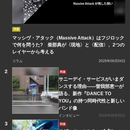
洋楽
マッシヴ・アタック（Massive Attack）はフジロック
で何を問うた? 柴那典が〈現地〉と〈配信〉、2つの
レイヤーから考える
コラム
2026年08月04日
邦楽
サニーデイ・サービスがいまダ
ンスする理由――曽我部恵一が
語る、新作『DANCE TO
YOU』の持つ同時代性と新しい
バンド像
インタビュー
2016年08月02日
邦楽