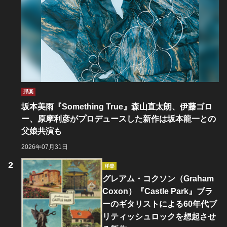
邦楽
坂本美雨『Something True』森山直太朗、伊藤ゴロ
ー、原摩利彦がプロデュースした新作は坂本龍一との
父娘共演も
2026年07月31日
洋楽
グレアム・コクソン（Graham
Coxon）『Castle Park』ブラ
ーのギタリストによる60年代ブ
リティッシュロックを想起させ