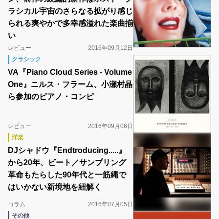
ラシカル宇宙のさらなる拡がり感じ
られる爽やかで多幸感溢れた楽曲揃
い
レビュー
2016年09月12日
クラシック
VA『Piano Cloud Series - Volume
One』ニルス・フラーム、小瀬村晶
ら参加のピアノ・コンピ
レビュー
2016年09月06日
洋楽
DJシャドウ『Endtroducing.....』
から20年、ビート／サンプリング
革命もたらした90年代と一筋縄で
はいかない新境地を紐解く
コラム
2016年07月05日
その他