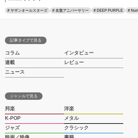
# サザンオールスターズ
# 名盤アニバーサリー
# DEEP PURPLE
# Num
記事タイプで見る
コラム
インタビュー
連載
レビュー
ニュース
ジャンルで見る
邦楽
洋楽
K-POP
メタル
ジャズ
クラシック
映画／映像
書籍