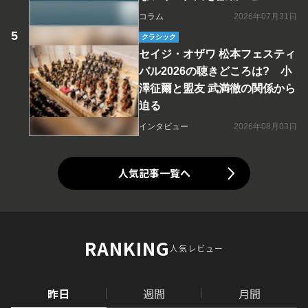
コラム
2026年07月31日
クラシック
セイジ・オザワ 松本フェスティ
バル2026の聴きどころは? 小
澤征爾と盟友 武満徹の関係から
迫る
インタビュー
2026年08月03日
人気記事一覧へ
RANKING
人気レビュー
昨日
週間
月間