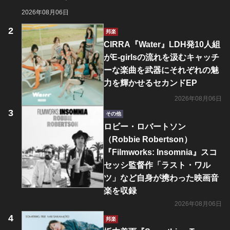
2026年08月06日
邦楽
CIRRA『Water』LDH発10人組
がE-girlsの流れを汲むキャッチ
ーな楽曲を武器にそれぞれの魅
力を輝かせるセカンドEP
2026年08月06日
その他
ロビー・ロバートソン
（Robbie Robertson）
『Filmworks: Insomnia』スコ
セッシ監督作「ラスト・ワル
ツ」など自身が携わった映画音
楽を収録
2026年08月06日
邦楽