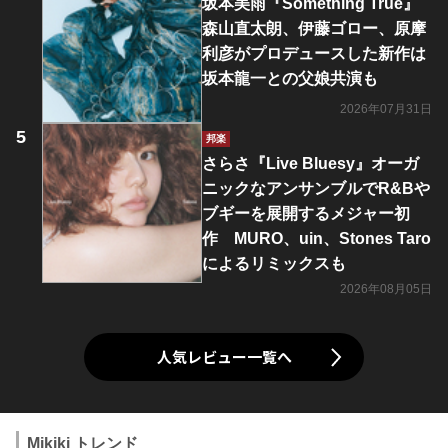
坂本美雨『Something True』
森山直太朗、伊藤ゴロー、原摩
利彦がプロデュースした新作は
坂本龍一との父娘共演も
2026年07月31日
邦楽
さらさ『Live Bluesy』オーガ
ニックなアンサンブルでR&Bや
ブギーを展開するメジャー初
作 MURO、uin、Stones Taro
によるリミックスも
2026年08月05日
人気レビュー一覧へ
Mikiki トレンド