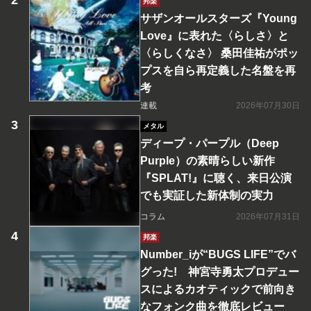
邦楽
サザンオールスターズ『Young
Love』に表れた〈らしさ〉と
〈らしくなさ〉 桑田佳祐がポッ
プスを自ら再定義した名盤を再
考
連載
2026年07月30日
メタル
ディープ・パープル（Deep
Purple）の素晴らしい新作
『SPLAT!』に聴く、来日公演
でも実証した新体制の実力
コラム
2026年07月31日
邦楽
Number_iが“BUGS LIFE”でバ
グった! 神宮寺勇太プロデュー
スによるカオティックで前向き
なフォンク曲を徹底レビュー