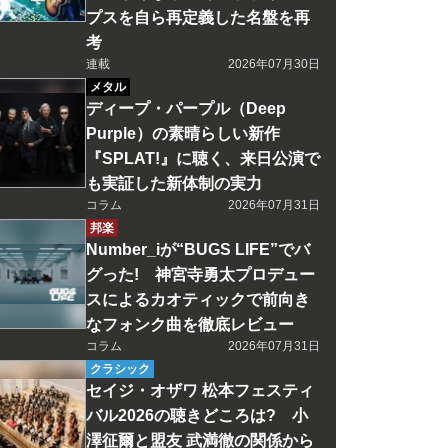
プスを自ら再定義した名盤を再
考
連載
2026年07月30日
メタル
ディープ・パープル（Deep
Purple）の素晴らしい新作
『SPLAT!』に聴く、来日公演で
も実証した新体制の実力
コラム
2026年07月31日
邦楽
Number_iが“BUGS LIFE”でバ
グった! 神宮寺勇太プロデュー
スによるカオティックで前向き
なフォンク曲を徹底レビュー
コラム
2026年07月31日
クラシック
セイジ・オザワ 松本フェスティ
バル2026の聴きどころは? 小
澤征爾と盟友 武満徹の関係から