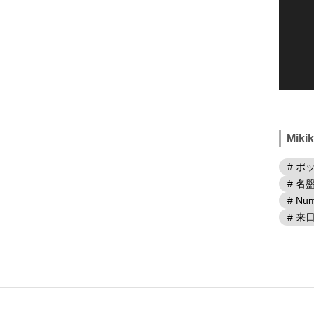
Mik
# ポ
# 名
# Num
# 来