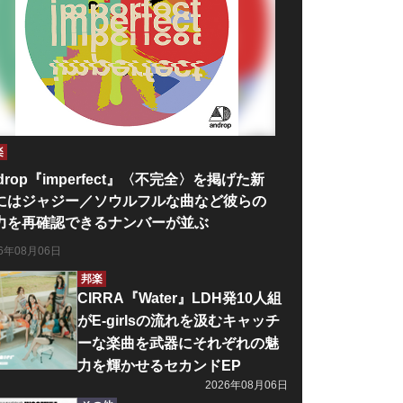
楽
drop『imperfect』〈不完全〉を掲げた新
にはジャジー／ソウルフルな曲など彼らの
力を再確認できるナンバーが並ぶ
26年08月06日
邦楽
CIRRA『Water』LDH発10人組
がE-girlsの流れを汲むキャッチ
ーな楽曲を武器にそれぞれの魅
力を輝かせるセカンドEP
2026年08月06日