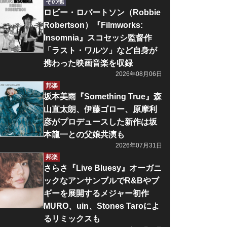
その他
ロビー・ロバートソン（Robbie
Robertson）『Filmworks:
Insomnia』スコセッシ監督作
「ラスト・ワルツ」など自身が
携わった映画音楽を収録
2026年08月06日
邦楽
坂本美雨『Something True』森
山直太朗、伊藤ゴロー、原摩利
彦がプロデュースした新作は坂
本龍一との父娘共演も
2026年07月31日
邦楽
さらさ『Live Bluesy』オーガニ
ックなアンサンブルでR&Bやブ
ギーを展開するメジャー初作
MURO、uin、Stones Taroによ
るリミックスも