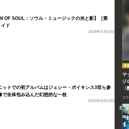
ADOW OF SOUL：ソウル・ミュージックの光と影】［第
ライド
2018年01月15日
洋
マッ
ジ
ニットでの初アルバムはジェシー・ボイキンス3世ら参
〈
像で全体包み込んだ幻想的な一枚
コラ
2015年03月19日