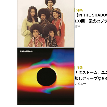
洋楽
【IN THE SH
103回］栄光のプ
連載
洋楽
ナダストーム、ユ
加しディープな音
レビュー