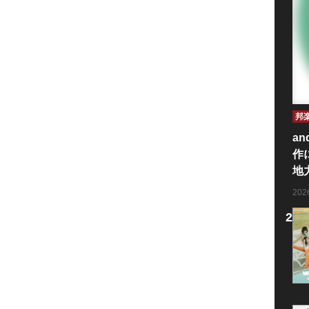
邦
an
作
地
20