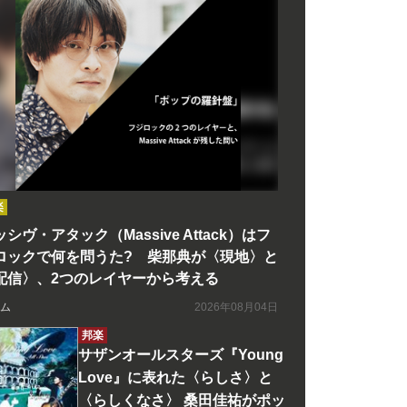
楽
シヴ・アタック（Massive Attack）はフ
ロックで何を問うた? 柴那典が〈現地〉と
配信〉、2つのレイヤーから考える
ム
2026年08月04日
邦楽
サザンオールスターズ『Young
Love』に表れた〈らしさ〉と
〈らしくなさ〉 桑田佳祐がポッ