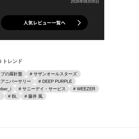
2026年08月05日
人気レビュー一覧へ
iki トレンド
ップの羅針盤
# サザンオールスターズ
盤アニバーサリー
# DEEP PURPLE
ber_i
# サニーデイ・サービス
# WEEZER
日
# BL
# 藤井 風