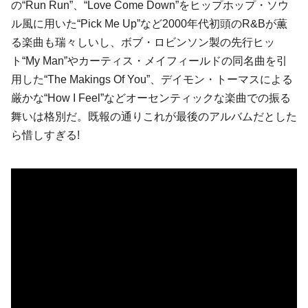
の“Run Run”、“Love Come Down”をヒップホップ・ソウ
ル風に用いた“Pick Me Up”など2000年代初頭のR&Bが薫
る楽曲も瑞々しいし、ボブ・ロビンソン製の先行ヒッ
ト“My Man”やカーティス・メイフィールドの同名曲を引
用した“The Makings Of You”、デイモン・トーマスによる
厳かな“How I Feel”などオーセンティックな楽曲での振る
舞いは格別だ。既報の通りこれが最後のアルバムだとした
ら惜しすぎる!