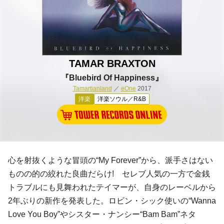
TAMAR BRAXTON
『Bluebird Of Happiness』
Tamartianland
／
eOne
2017
洋楽
洋楽ソウル／R&B
心を射抜くような冒頭の“My Forever”から、派手さはない
ものの的の絞れた良曲だらけ! セレブ人気の一方で金銭
トラブルにも見舞われたテイマーが、自身のレーベルから
2年ぶりの新作を発表した。ロビン・シック使いの“Wanna
Love You Boy”やシスター・ナンシー“Bam Bam”ネタ