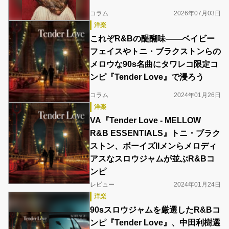
コラム
2026年07月03日
洋楽
これぞR&Bの醍醐味――ベイビー
フェイスやトニ・ブラクストンらの
メロウな90s名曲にタワレコ限定コ
ンピ『Tender Love』で浸ろう
コラム
2024年01月26日
洋楽
VA『Tender Love - MELLOW
R&B ESSENTIALS』トニ・ブラク
ストン、ボーイズIIメンらメロディ
アスなスロウジャムが並ぶR&Bコ
ンピ
レビュー
2024年01月24日
洋楽
90sスロウジャムを厳選したR&Bコ
ンピ『Tender Love』、中田利樹選