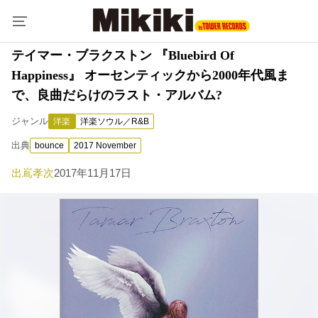
テイマー・ブラクストン 『Bluebird Of
Happiness』 オーセンティックから2000年代風ま
で、良曲だらけのラスト・アルバム?
ジャンル
洋楽
洋楽ソウル／R&B
出典
bounce
2017 November
出嶌孝次
2017年11月17日