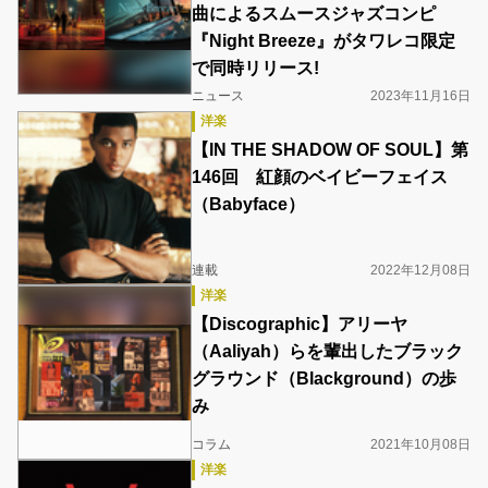
曲によるスムースジャズコンピ
『Night Breeze』がタワレコ限定
で同時リリース!
ニュース
2023年11月16日
洋楽
【IN THE SHADOW OF SOUL】第
146回 紅顔のベイビーフェイス
（Babyface）
連載
2022年12月08日
洋楽
【Discographic】アリーヤ
（Aaliyah）らを輩出したブラック
グラウンド（Blackground）の歩
み
コラム
2021年10月08日
洋楽