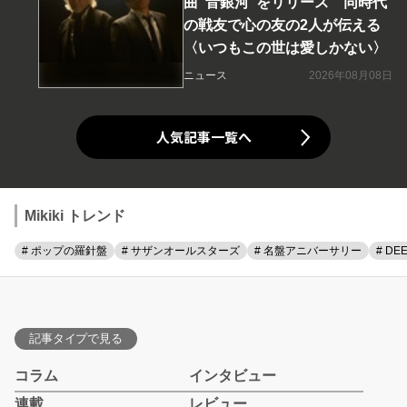
曲“音銀河”をリリース 同時代
の戦友で心の友の2人が伝える
〈いつもこの世は愛しかない〉
ニュース
2026年08月08日
人気記事一覧へ
Mikiki トレンド
# ポップの羅針盤
# サザンオールスターズ
# 名盤アニバーサリー
# DE
記事タイプで見る
コラム
インタビュー
連載
レビュー