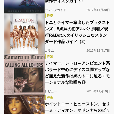
新作ディスクガイド!
ディスクガイド
2017年11月30日
洋楽
トニとテイマー輩出したブラクスト
ンズ、5姉妹の初アルバム到着／現
行R&Bのスタイリッシュなスタン
ダード作品ガイド（2）
コラム
2015年12月17日
洋楽
テイマー、レトロ～アンビエント系
バラード中心にディスコ調アップな
ど揃えた新作は姉のトニに迫るエモ
ーショナルな歌唱も◎
レビュー
2015年11月19日
洋楽
ホイットニー・ヒューストン、セリ
ーヌ・ディオン、マドンナらのビッ