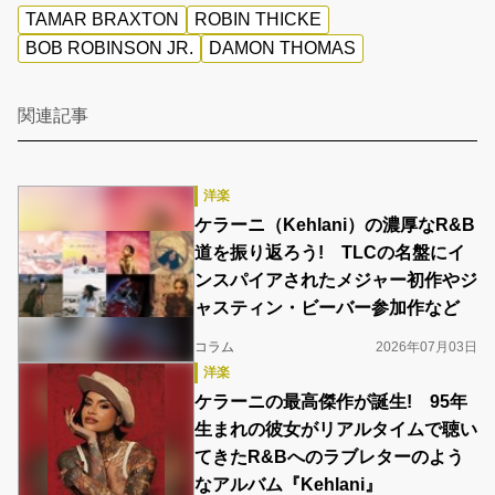
TAMAR BRAXTON
ROBIN THICKE
BOB ROBINSON JR.
DAMON THOMAS
関連記事
洋楽
ケラーニ（Kehlani）の濃厚なR&B
道を振り返ろう! TLCの名盤にイ
ンスパイアされたメジャー初作やジ
ャスティン・ビーバー参加作など
コラム
2026年07月03日
洋楽
ケラーニの最高傑作が誕生! 95年
生まれの彼女がリアルタイムで聴い
てきたR&Bへのラブレターのよう
なアルバム『Kehlani』