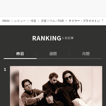
Mikiki
レビュー
洋楽
洋楽ソウル／R&B
テイマー・ブラクストン 『Blu
RANKING
人気記事
昨日
週間
月間