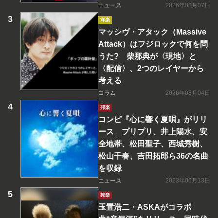
ニュース
2026年08月07日
洋楽
マッシヴ・アタック（Massive
Attack）はフジロックで何を問
うた? 柴那典が〈現地〉と
〈配信〉、2つのレイヤーから
考える
コラム
2026年08月04日
邦楽
コンピ『心に響く夏唄』がリリ
ース プリプリ、井上陽水、安
全地帯、松田聖子、西城秀樹、
松山千春、吉田拓郎ら36の名曲
を収録
ニュース
2023年06月13日
邦楽
玉置浩二・ASKAがコラボ