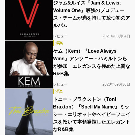
ジャム&ルイス『Jam & Lewis:
Volume One』最強のプロデュー
ス・チームが満を持して放つ初のア
ルバム
レビュー
2021年08月04日
洋楽
ケム（Kem）『Love Always
Wins』アンソニー・ハミルトンら
が参加 エレガンスを極めた上質な
R&B集
レビュー
2020年09月30日
洋楽
トニー・ブラクストン（Toni
Braxton）『Spell My Name』ミッ
シー・エリオットやベイビーフェイ
スを招いて本領発揮したエレガント
なR&B集