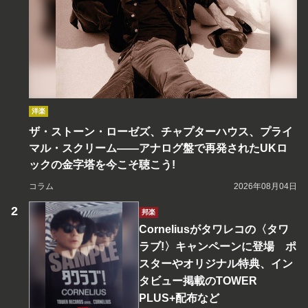
洋楽
ザ・ストーン・ローゼズ、チャプターハウス、プライ
マル・スクリーム――アナログ盤で再発されたUKロ
ックの金字塔を今こそ聴こう!
コラム
2026年08月04日
邦楽
Corneliusがタワレコの〈タワ
ラブ!〉キャンペーンに登場 ポ
スターやオリジナル特典、イン
タビュー掲載のTOWER
PLUS+配布など