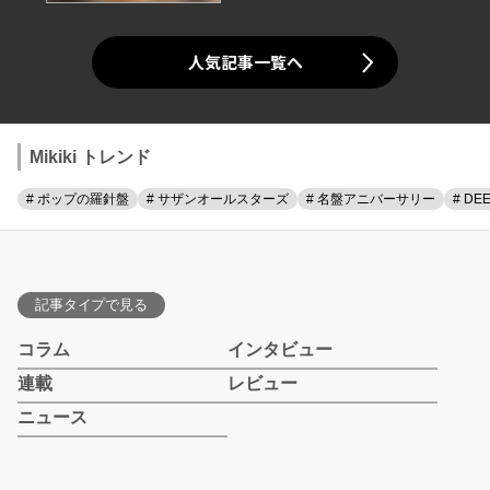
人気記事一覧へ
Mikiki トレンド
# ポップの羅針盤
# サザンオールスターズ
# 名盤アニバーサリー
# DE
記事タイプで見る
コラム
インタビュー
連載
レビュー
ニュース