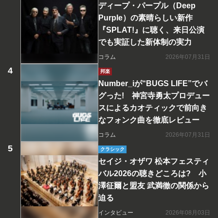
ディープ・パープル（Deep
Purple）の素晴らしい新作
『SPLAT!』に聴く、来日公演
でも実証した新体制の実力
コラム
2026年07月31日
邦楽
Number_iが“BUGS LIFE”でバ
グった! 神宮寺勇太プロデュー
スによるカオティックで前向き
なフォンク曲を徹底レビュー
コラム
2026年07月31日
クラシック
セイジ・オザワ 松本フェスティ
バル2026の聴きどころは? 小
澤征爾と盟友 武満徹の関係から
迫る
インタビュー
2026年08月03日