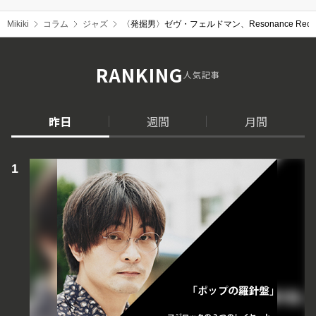
Mikiki
コラム
ジャズ
〈発掘男〉ゼヴ・フェルドマン、Resonance Recor
RANKING
人気記事
昨日
週間
月間