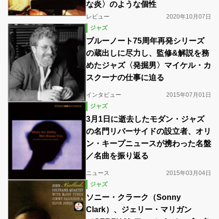
な炎〉のような個性
レビュー
2020年10月07日
ジャズ
ブルーノート75周年再発シリーズ
の蔵出しに尽力し、監修&解説を務
めたジャズ〈発掘男〉マイケル・カ
スクーナの仕事に迫る
インタビュー
2015年07月01日
ジャズ
3月1日に逝去したモダン・ジャズ
の名門リバーサイドの設立者、オリ
ン・キープニュースが携わった名盤
／名曲を振り返る
ニュース
2015年03月04日
ジャズ
ソニー・クラーク（Sonny
Clark）、ジェリー・マリガン