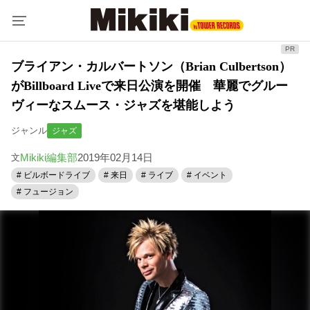
ブライアン・カルバートソン（Brian Culbertson）
がBillboard Liveで来日公演を開催 華麗でグルー
ヴィーなスムース・ジャズを堪能しよう
ジャンル
ジャズ
Mikiki編集部
2019年02月14日
文
# ビルボードライブ
# 来日
# ライブ
# イベント
# フュージョン