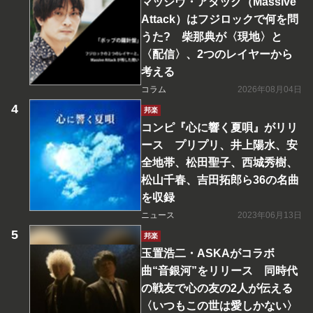
マッシヴ・アタック（Massive
Attack）はフジロックで何を問
うた? 柴那典が〈現地〉と
〈配信〉、2つのレイヤーから
考える
コラム
2026年08月04日
邦楽
コンピ『心に響く夏唄』がリリ
ース プリプリ、井上陽水、安
全地帯、松田聖子、西城秀樹、
松山千春、吉田拓郎ら36の名曲
を収録
ニュース
2023年06月13日
邦楽
玉置浩二・ASKAがコラボ
曲“音銀河”をリリース 同時代
の戦友で心の友の2人が伝える
〈いつもこの世は愛しかない〉