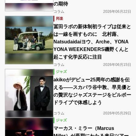
の期待
コラム
2026年06月22日
邦楽
冨田ラボの新体制初ライブは従来と
は一線を画すものに 北村蕗、
Natsudaidaiヨウ、Arche、YONA
YONA WEEKENDERS磯野くんと
起こす化学反応に注目
コラム
2026年06月15日
ジャズ
akikoがデビュー25周年の感謝を伝
える――スカパラ谷中敦、早見優と
の贅沢なジャズステージをビルボー
ドライブで体感しよう
コラム
2026年05月29日
ジャズ
マーカス・ミラー（Marcus
Miller）が長期にわたる来日ツアー