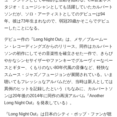
タジオ・ミュージシャンとしても活躍していたカルバート
ソンだが、ソロ・アーティストとしてのデビューは94
年。彼は73年生まれなので、弱冠20歳かそこらでデビュ
ーしたことになる。
デビュー作の『Long Night Out』は、メサ／ブルームー
ン・レコーディングズからのリリース。同作はカルバート
ソンの初作にしてその音楽性を確立させた一作で、きらび
やかなシンセサイザーやファンキーでグルーヴィーなベー
スとギター、くもりのない80年代風の音像など、軽快な
スムース・ジャズ／フュージョンが展開されている。いま
聴いてもフレッシュなアルバムだが、当時は新人としては
異例のヒットを記録したという（ちなみに、カルバートソ
ンは20年後の2014年に同作の再演アルバム『Another
Long Night Out』を発表している）。
『Long Night Out』は日本のシティ・ポップ・ファンが聴