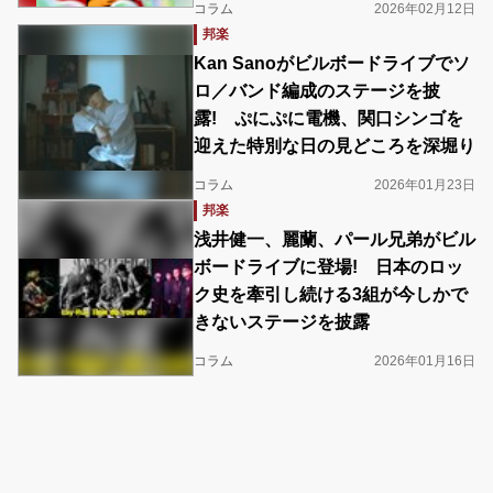
コラム
2026年02月12日
邦楽
Kan Sanoがビルボードライブでソ
ロ／バンド編成のステージを披
露! ぷにぷに電機、関口シンゴを
迎えた特別な日の見どころを深堀り
コラム
2026年01月23日
邦楽
浅井健一、麗蘭、パール兄弟がビル
ボードライブに登場! 日本のロッ
ク史を牽引し続ける3組が今しかで
きないステージを披露
コラム
2026年01月16日