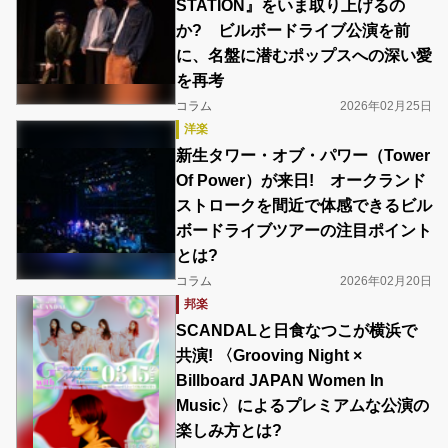
STATION』をいま取り上げるの
か? ビルボードライブ公演を前
に、名盤に潜むポップスへの深い愛
を再考
コラム
2026年02月25日
洋楽
新生タワー・オブ・パワー（Tower
Of Power）が来日! オークランド
ストロークを間近で体感できるビル
ボードライブツアーの注目ポイント
とは?
コラム
2026年02月20日
邦楽
SCANDALと日食なつこが横浜で
共演! 〈Grooving Night ×
Billboard JAPAN Women In
Music〉によるプレミアムな公演の
楽しみ方とは?