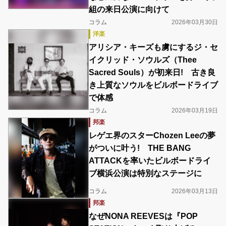
組の来日公演に向けて
コラム
2026年03月30日
洋楽
アリシア・キーズも虜にするジ・セ
イクリッド・ソウルズ（Thee
Sacred Souls）が初来日! 古き良
き上質なソウルをビルボードライブ
で体感
コラム
2026年03月19日
邦楽
レゲエ界のスターChozen Leeの夢
がついに叶う! THE BANG
ATTACKを率いたビルボードライ
ブ横浜公演は特別なステージに
コラム
2026年03月13日
邦楽
なぜNONA REEVESは『POP