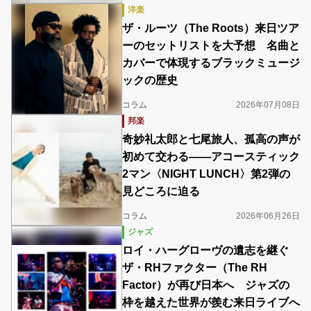
洋楽
ザ・ルーツ（The Roots）来日ツア
ーのセットリストを大予想 名曲と
カバーで体現するブラックミュージ
ックの歴史
コラム
2026年07月08日
邦楽
奇妙礼太郎と七尾旅人、孤高の声が
初めて交わる――アコースティック
2マン〈NIGHT LUNCH〉第2弾の
見どころに迫る
コラム
2026年06月26日
ジャズ
ロイ・ハーグローヴの遺志を継ぐ
ザ・RHファクター（The RH
Factor）が再び日本へ ジャズの
枠を越えた世界が羨む来日ライブへ