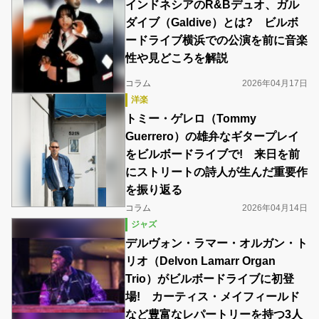
インドネシアのR&Bデュオ、ガル
ダイブ（Galdive）とは? ビルボ
ードライブ横浜での公演を前に音楽
性や見どころを解説
コラム
2026年04月17日
洋楽
トミー・ゲレロ（Tommy
Guerrero）の雄弁なギタープレイ
をビルボードライブで! 来日を前
にストリートの詩人が生んだ重要作
を振り返る
コラム
2026年04月14日
ジャズ
デルヴォン・ラマー・オルガン・ト
リオ（Delvon Lamarr Organ
Trio）がビルボードライブに初登
場! カーティス・メイフィールド
など豊富なレパートリーを持つ3人