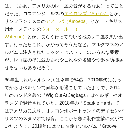
は、〈ああ、アメリカのレコ屋の音がするなあ〉ってこと
だった。ロスアンジェルスの
エイロンズ（Aron’s）
とか、
サンフランシスコの
アメーバ（Amoeba）
とか、テキサス
州オースティンの
ウォータールー（
Waterloo）
とか、長らく行ってない各地のレコ屋を思い出
す。行ったらこれ、かかってそうだなと。マルクマスのア
ルバムに注入されたロック・ヒストリーのいろんな要素
が、レコ屋の壁に並ぶあれやこれやの名盤や珍盤を彷彿さ
せるせいもあるだろう。
66年生まれのマルクマスは今年で54歳。2010年代になっ
てからはベルリンで何年かを過ごしていたようで、2014
年のバンド名義の『Wig Out At Jagbags』はベルギーやオ
ランダで録音されていた。2018年の『Sparkle Hard』で
はアメリカに戻り、オレゴン州ポートランドのディセンバ
リスツのスタジオで録音。ここから急に制作意欲に火がつ
いたようで、2019年にはソロ名義でアルバム『Groove