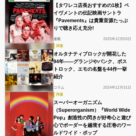
‎【タワレコ店長おすすめの1枚】ペ
イヴメントの伝記映画サントラ
『Pavements』は貴重音源たっぷ
りで聴き応え充分!
連載
2025年12月03日
洋楽
オルタナティブロックが開花した
94年――グランジやパンク、ポス
トロック、エモの名盤を44作一挙
紹介
コラム
2024年12月31日
洋楽
スーパーオーガニズム
（Superorganism）『World Wide
Pop』創造性の閃きが好奇心と遊び
心でボーダーを越境する圧巻のワー
ルドワイド・ポップ