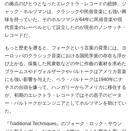
の拠点のひとつとなったエレクトラ・レコードの総帥、ジ
ャック・ホルツマンは、クラシックや民俗音楽にも強い興
味を持っていた。そのホルツマンが64年に民俗音楽や現
代音楽のレーベルとして設立したのが現在のノンサッチ・
レコードだ。
もっと歴史を遡ると、フォークという言葉の背景には、ヨ
ーロッパのクラシック音楽における国民学派の存在も浮か
び上がる。採集した民衆歌などの中に作曲の素材を求めた
ブラームスやドヴォルザークやバルトークはアメリカ音楽
にも強い影響を与えた。ベラ・バルトークは1940年にナ
チスの台頭を嫌って、ハンガリーからアメリカに移住する
が、初期のエレクトラ・レコードではその息子のピータ
ー・バルトークがエンジニアとしてホルツマンを助けてい
た。
『Traditional Techniques』のフォーク・ロック・サウン