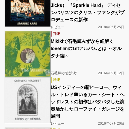
Jicks） 『Sparkle Hard』 ディセ
ンバリスツのクリス・ファンクがプ
ロデュースの新作
レビュー
2018年05月25日
邦楽
Mikikiで石毛輝みずから紐解く
lovefilmの1stアルバムとは ～オル
タナ編～
石毛輝の“音沙汰”
2016年09月12日
洋楽
USインディーの新ヒーロー、ウィ
ル・トレド率いるカー・シート・ヘ
ッドレストの初作はバタバタした演
奏活かしたローファイ・ガレージを
展開
レビュー
2016年07月20日