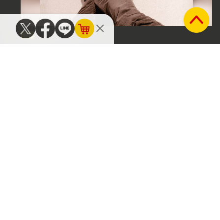
洋楽
ザ・ストーン・ローゼズ、チャプターハウス、プライ
マル・スクリーム――アナログ盤で再発されたUKロ
ックの金字塔を今こそ聴こう!
コラム
2026年08月04日
洋楽
マッシヴ・アタック（Massive
Attack）はフジロックで何を問
うた? 柴那典が〈現地〉と
〈配信〉、2つのレイヤーから
考える
コラム
2026年08月04日
メタル
ディープ・パープル（Deep