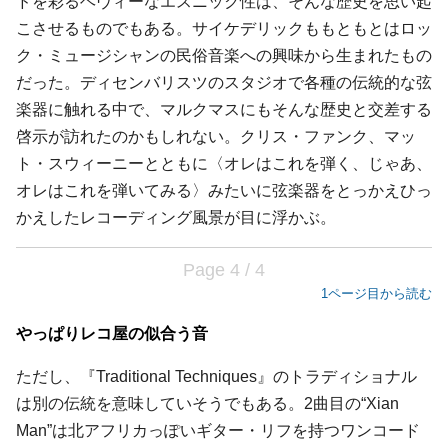
ドを彩るヘヴィーなエスニック性は、そんな歴史を思い起
こさせるものでもある。サイケデリックももともとはロッ
ク・ミュージシャンの民俗音楽への興味から生まれたもの
だった。ディセンバリスツのスタジオで各種の伝統的な弦
楽器に触れる中で、マルクマスにもそんな歴史と交差する
啓示が訪れたのかもしれない。クリス・ファンク、マッ
ト・スウィーニーとともに〈オレはこれを弾く、じゃあ、
オレはこれを弾いてみる〉みたいに弦楽器をとっかえひっ
かえしたレコーディング風景が目に浮かぶ。
Page 4 / 4
1ページ目から読む
やっぱりレコ屋の似合う音
ただし、『Traditional Techniques』のトラディショナル
は別の伝統を意味していそうでもある。2曲目の“Xian
Man”は北アフリカっぽいギター・リフを持つワンコード