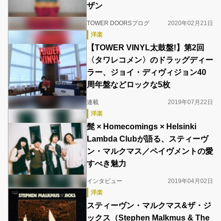
ザン
TOWER DOORSブログ
2020年02月21日
洋楽
【TOWER VINYL太鼓盤!】第2回
〈タワレコメン〉のドラッグディー
ラー、ジョイ・ディヴィジョン40
周年盤などロックな5枚
連載
2019年07月22日
洋楽
髭 × Homecomings × Helsinki
Lambda Clubが語る、スティーヴ
ン・マルクマス／ペイヴメントの愛
すべき魅力
インタビュー
2019年04月02日
洋楽
スティーヴン・マルクマス&ザ・ジ
ックス（Stephen Malkmus & The