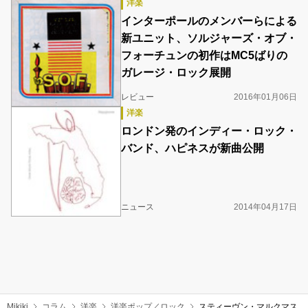
洋楽
インターポールのメンバーらによる
新ユニット、ソルジャーズ・オブ・
フォーチュンの初作はMC5ばりの
ガレージ・ロック展開
レビュー
2016年01月06日
洋楽
ロンドン発のインディー・ロック・
バンド、ハピネスが新曲公開
ニュース
2014年04月17日
Mikiki
コラム
洋楽
洋楽ポップ／ロック
スティーヴン・マルクマス（S