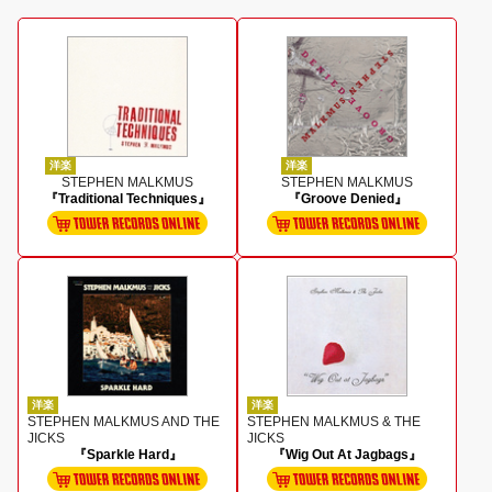
洋楽
洋楽
STEPHEN MALKMUS
STEPHEN MALKMUS
『Traditional Techniques』
『Groove Denied』
洋楽
洋楽
STEPHEN MALKMUS AND THE
STEPHEN MALKMUS & THE
JICKS
JICKS
『Sparkle Hard』
『Wig Out At Jagbags』