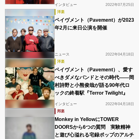
インタビュー
2022年07月25日
洋楽
ペイヴメント（Pavement）が2023
年2月に来日公演を開催
ニュース
2022年04月18日
洋楽
ペイヴメント（Pavement）、愛す
べきダメなバンドとその時代――岡
村詩野と小熊俊哉が語る90年代ロ
ックの終着駅『Terror Twilight』
インタビュー
2022年04月18日
邦楽
Monkey in YellowにTOWER
DOORSから6つの質問 実験精神
と遊び心溢れる宅録ポップのアルチ