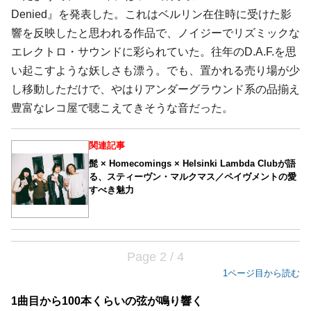
Denied』を発表した。これはベルリン在住時に受けた影
響を反映したと思われる作品で、ノイジーでリズミックな
エレクトロ・サウンドに彩られていた。往年のD.A.F.を思
い起こすような妖しさも漂う。でも、置かれる売り場が少
し移動しただけで、やはりアンダーグラウンド系の品揃え
豊富なレコ屋で聴こえてきそうな音だった。
関連記事
髭 × Homecomings × Helsinki Lambda Clubが語
る、スティーヴン・マルクマス／ペイヴメントの愛
すべき魅力
Page 2 / 4
1ページ目から読む
1曲目から100本くらいの弦が鳴り響く