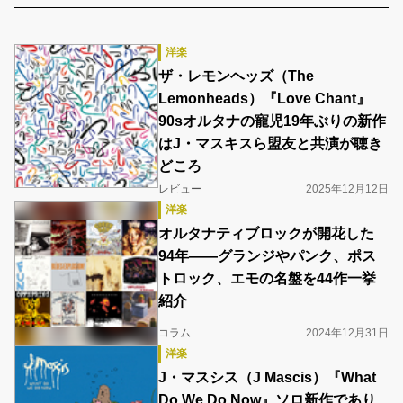
洋楽
ザ・レモンヘッズ（The
Lemonheads）『Love Chant』
90sオルタナの寵児19年ぶりの新作
はJ・マスキスら盟友と共演が聴き
どころ
レビュー
2025年12月12日
洋楽
オルタナティブロックが開花した
94年――グランジやパンク、ポス
トロック、エモの名盤を44作一挙
紹介
コラム
2024年12月31日
洋楽
J・マスシス（J Mascis）『What
Do We Do Now』ソロ新作であり