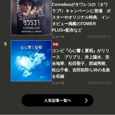
Corneliusがタワレコの〈タワ
ラブ!〉キャンペーンに登場 ポ
スターやオリジナル特典、イン
タビュー掲載のTOWER
PLUS+配布など
ニュース
2026年08月07日
邦楽
コンピ『心に響く夏唄』がリリ
ース プリプリ、井上陽水、安
全地帯、松田聖子、西城秀樹、
松山千春、吉田拓郎ら36の名曲
を収録
ニュース
2023年06月13日
人気記事一覧へ