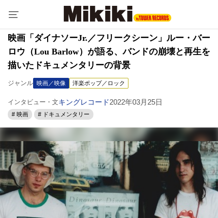
映画「ダイナソーJr.／フリークシーン」ルー・バー
ロウ（Lou Barlow）が語る、バンドの崩壊と再生を
描いたドキュメンタリーの背景
ジャンル
映画／映像
洋楽ポップ／ロック
キングレコード
2022年03月25日
インタビュー・文
# 映画
# ドキュメンタリー