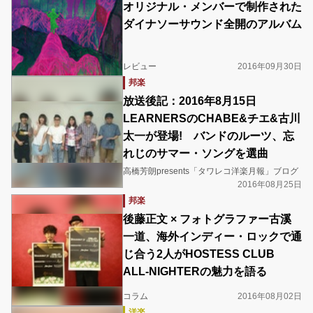
オリジナル・メンバーで制作された
ダイナソーサウンド全開のアルバム
レビュー
2016年09月30日
邦楽
放送後記：2016年8月15日
LEARNERSのCHABE&チエ&古川
太一が登場! バンドのルーツ、忘
れじのサマー・ソングを選曲
高橋芳朗presents「タワレコ洋楽月報」ブログ
2016年08月25日
邦楽
後藤正文 × フォトグラファー古溪
一道、海外インディー・ロックで通
じ合う2人がHOSTESS CLUB
ALL-NIGHTERの魅力を語る
コラム
2016年08月02日
洋楽