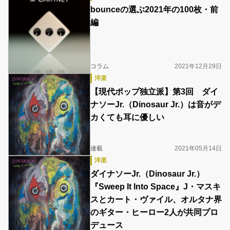
bounceの選ぶ2021年の100枚・前
編
コラム
2021年12月29日
洋楽
【現代ポップ独立派】第3回 ダイ
ナソーJr.（Dinosaur Jr.）は音がデ
カくても耳に優しい
連載
2021年05月14日
洋楽
ダイナソーJr.（Dinosaur Jr.）
『Sweep It Into Space』J・マスキ
スとカート・ヴァイル、オルタナ界
のギター・ヒーロー2人が共同プロ
デュース