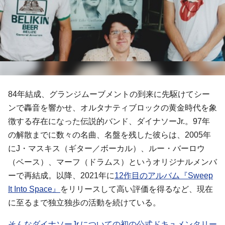
84年結成、グランジムーブメントの到来に先駆けてシー
ンで轟音を響かせ、オルタナティブロックの黄金時代を象
徴する存在になった伝説的バンド、ダイナソーJr.。97年
の解散までに数々の名曲、名盤を残した彼らは、2005年
にJ・マスキス（ギター／ボーカル）、ルー・バーロウ
（ベース）、マーフ（ドラムス）というオリジナルメンバ
ーで再結成。以降、2021年に
12作目のアルバム『Sweep
It Into Space』
をリリースして高い評価を得るなど、現在
に至るまで独立独歩の活動を続けている。
そんなダイナソーJr.についての初の公式ドキュメンタリー