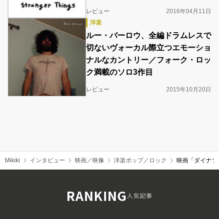
レビュー
2016年04月11日
洋楽
ルー・バーロウ、全編ドラムレスで
切ないヴォーカル際立つエモーショ
ナルなカントリー／フォーク・ロッ
ク満載のソロ3作目
レビュー
2015年10月20日
Mikiki
インタビュー
映画／映像
洋楽ポップ／ロック
映画「ダイナソー
RANKING
人気記事