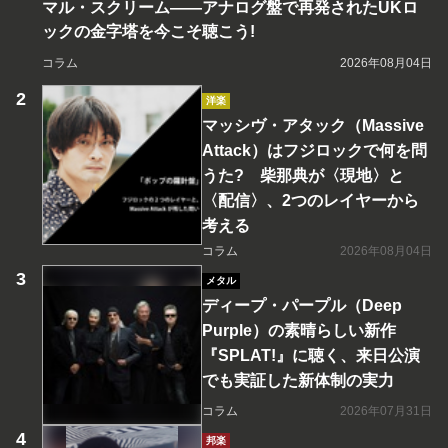
マル・スクリーム――アナログ盤で再発されたUKロ
ックの金字塔を今こそ聴こう!
コラム
2026年08月04日
洋楽
マッシヴ・アタック（Massive
Attack）はフジロックで何を問
うた? 柴那典が〈現地〉と
〈配信〉、2つのレイヤーから
考える
コラム
2026年08月04日
メタル
ディープ・パープル（Deep
Purple）の素晴らしい新作
『SPLAT!』に聴く、来日公演
でも実証した新体制の実力
コラム
2026年07月31日
邦楽