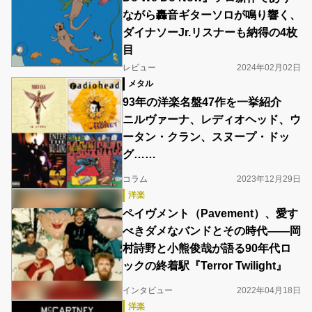
ながら轟音ギターソロが鳴り響く、
ダイナソーJr.リスナーも納得の4枚
目
レビュー
2024年02月02日
メタル
93年の洋楽名盤47作を一挙紹介
ニルヴァーナ、レディオヘッド、ウ
ータン・クラン、スヌープ・ドッ
グ……
コラム
2023年12月29日
洋楽
ペイヴメント（Pavement）、愛す
べきダメなバンドとその時代――岡
村詩野と小熊俊哉が語る90年代ロ
ックの終着駅『Terror Twilight』
インタビュー
2022年04月18日
洋楽