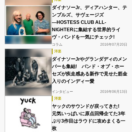
ダイナソーJr、ディアハンター、テ
ンプルズ、サヴェージズ
―HOSTESS CLUB ALL-
NIGHTERに集結する世界的ライ
ヴ・バンドを一気にチェック!
コラム
2016年07月20日
洋楽
ダイナソーJrやグランダディのメン
バーも集結! バンド・オブ・ホー
セズが疾走感ある新作で見せた筋金
入りのインディー愛
インタビュー
2016年06月13日
洋楽
ヤックのサウンドが戻ってきた!
元気いっぱいに原点回帰企てた3年
ぶり3作目はラウドに攻めまくる一
枚