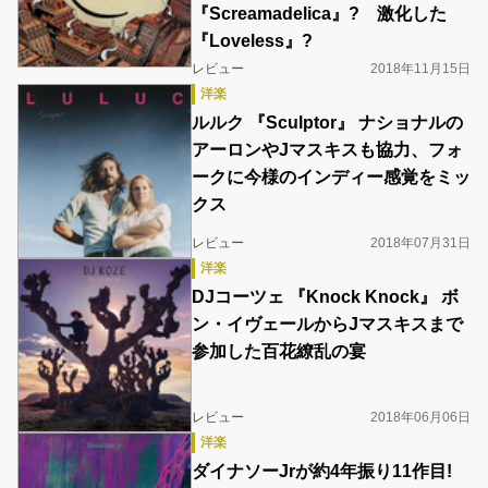
『Screamadelica』? 激化した
『Loveless』?
レビュー
2018年11月15日
洋楽
ルルク 『Sculptor』 ナショナルの
アーロンやJマスキスも協力、フォ
ークに今様のインディー感覚をミッ
クス
レビュー
2018年07月31日
洋楽
DJコーツェ 『Knock Knock』 ボ
ン・イヴェールからJマスキスまで
参加した百花繚乱の宴
レビュー
2018年06月06日
洋楽
ダイナソーJrが約4年振り11作目!