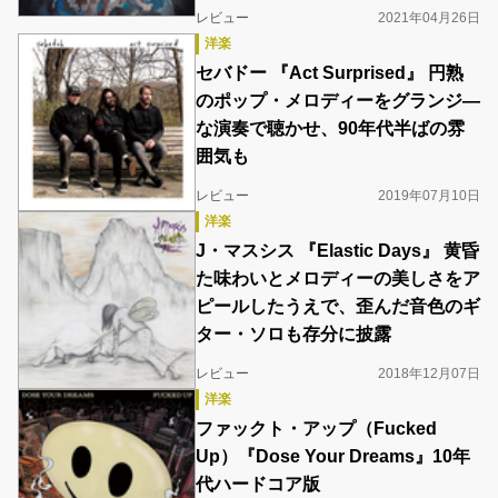
レビュー
2021年04月26日
洋楽
セバドー 『Act Surprised』 円熟
のポップ・メロディーをグランジ―
な演奏で聴かせ、90年代半ばの雰
囲気も
レビュー
2019年07月10日
洋楽
J・マスシス 『Elastic Days』 黄昏
た味わいとメロディーの美しさをア
ピールしたうえで、歪んだ音色のギ
ター・ソロも存分に披露
レビュー
2018年12月07日
洋楽
ファックト・アップ（Fucked
Up）『Dose Your Dreams』10年
代ハードコア版