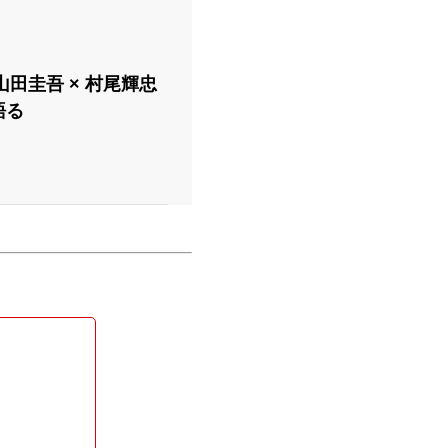
山田圭吾 × 村尾輝忠
語る