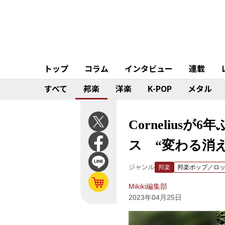
トップ
コラム
インタビュー
連載
すべて
邦楽
洋楽
K-POP
メタル
Corneliusが
ス “変わる消え
ジャンル
邦楽
邦楽ポップ／ロ
Mikiki編集部
2023年04月25日