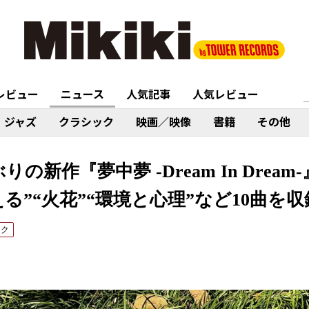
レビュー
ニュース
人気記事
人気レビュー
ジャズ
クラシック
映画／映像
書籍
その他
6年ぶりの新作『夢中夢 -Dream In Dre
る”“火花”“環境と心理”など10曲を収
ック