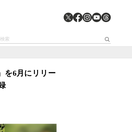
am-』を6月にリリー
録