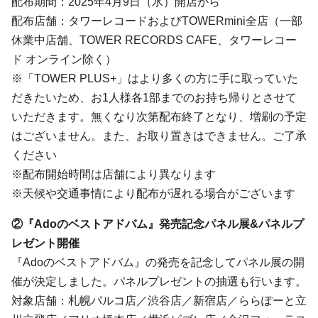
配布期間：2025年4月9日（水）開店から
配布店舗：タワーレコードおよびTOWERmini全店（一部
休業中店舗、TOWER RECORDS CAFE、タワーレコー
ド オンライン除く）
※「TOWER PLUS+」はより多くの方に手に取っていた
だきたいため、お1人様各1部までのお持ち帰りとさせて
いただきます。無くなり次第配布終了となり、増刷の予定
はございません。また、お取り置きはできません。ご了承
ください
※配布開始時間は店舗により異なります
※天候や交通事情により配布が遅れる場合がございます
②『Adoのベストアドバム』発売記念パネル展&パネルプ
レゼント開催
『Adoのベストアドバム』の発売を記念してパネル展の開
催が決定しました。パネルプレゼントの抽選も行います。
対象店舗：札幌パルコ店／渋谷店／新宿店／ららぽーと立