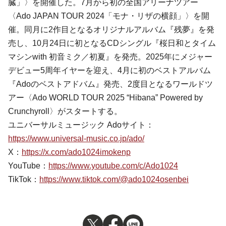
臓」〉を開催した。7⽉から初の全国アリーナツアー
〈Ado JAPAN TOUR 2024「モナ・リザの横顔」〉を開
催。同月に2作⽬となるオリジナルアルバム『残夢』を発
売し、10⽉24⽇に初となるCDシングル『桜⽇和とタイム
マシンwith 初⾳ミク／初夏』を発売。2025年にメジャー
デビュー5周年イヤーを迎え、4⽉に初のベストアルバム
『Adoのベストアドバム』発売、2度⽬となるワールドツ
アー〈Ado WORLD TOUR 2025 “Hibana” Powered by
Crunchyroll〉がスタートする。
ユニバーサルミュージック Adoサイト：
https://www.universal-music.co.jp/ado/
X：
https://x.com/ado1024imokenp
YouTube：
https://www.youtube.com/c/Ado1024
TikTok：
https://www.tiktok.com/@ado1024osenbei