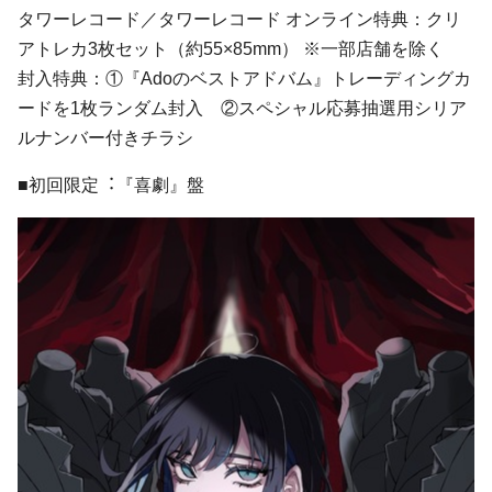
タワーレコード／タワーレコード オンライン特典：クリ
アトレカ3枚セット（約55×85mm） ※一部店舗を除く
封入特典：①『Adoのベストアドバム』トレーディングカ
ードを1枚ランダム封⼊ ②スペシャル応募抽選⽤シリア
ルナンバー付きチラシ
■初回限定︓『喜劇』盤