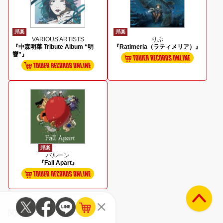
邦楽
邦楽
VARIOUS ARTISTS
りぶ
『中森明菜 Tribute Album “明
『Ratimeria（ラティメリア）』
響”』
邦楽
バルーン
『Fall Apart』
関連アーティスト