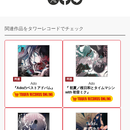
関連作品をタワーレコードでチェック
邦楽
邦楽
Ado
Ado
『Adoのベストアドバム』
『 初夏／桜日和とタイムマシン
with 初音ミク』