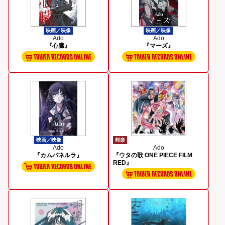
映画／映像
映画／映像
Ado
Ado
『心臓』
『マーズ』
映画／映像
邦楽
Ado
Ado
『カムパネルラ』
『ウタの歌 ONE PIECE FILM
RED』