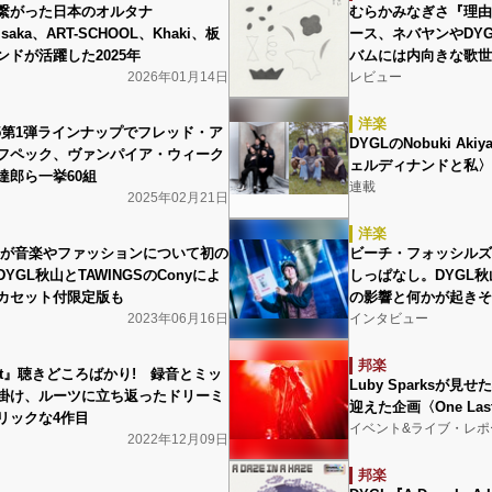
繋がった日本のオルタナ
むらかみなぎさ『理由
isaka、ART-SCHOOL、Khaki、板
ース、ネバヤンやDY
ドが活躍した2025年
バムには内向きな歌世
2026年01月14日
レビュー
洋楽
25第1弾ラインナップでフレッド・ア
DYGLのNobuki A
フペック、ヴァンパイア・ウィーク
ェルディナンドと私〉
達郎ら一挙60組
連載
2025年02月21日
洋楽
Mが音楽やファッションについて初の
ビーチ・フォッシルズ（B
YGL秋山とTAWINGSのConyによ
しっぱなし。DYGL
カセット付限定版も
の影響と何かが起きそ
2023年06月16日
インタビュー
邦楽
irst』聴きどころばかり! 録音とミッ
Luby Sparksが
掛け、ルーツに立ち返ったドリーミ
迎えた企画〈One Las
リックな4作目
イベント&ライブ・レポ
2022年12月09日
邦楽