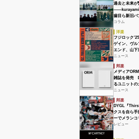
過去と未来が
――kurayam
歯目ら新旧バン
コラム
洋楽
フジロック’
ゲイン、ヴル
エンド、山下
ニュース
邦楽
メディアOR
雑誌を発売 D
るユニットの
ニュース
邦楽
DYGL『Th
クスを自ら手
ーでメランコ
レビュー