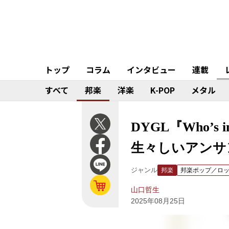
トップ
コラム
インタビュー
連載
すべて
邦楽
洋楽
K-POP
メタル
DYGL『Who’
生々しいアンサ
ジャンル
邦楽
邦楽ポップ／ロ
山口哲生
2025年08月25日