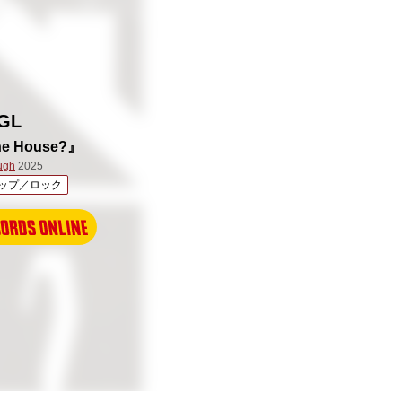
GL
the House?』
ugh
2025
ップ／ロック