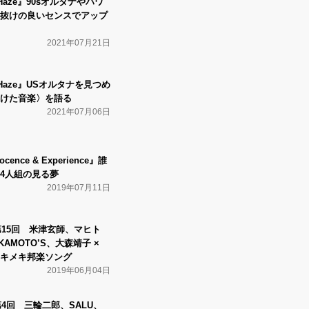
 A Haze』90sオルタナやパワ
抜けの良いセンスでアップ
2021年07月21日
 A Haze』USオルタナを見つめ
けた音楽〉を語る
2021年07月06日
ocence & Experience』誰
4人組の見る夢
2019年07月11日
】第15回 米津玄師、マヒト
AMOTO’S、大森靖子 ×
キメキ邦楽ソング
2019年06月04日
】第4回 三輪二郎、SALU、