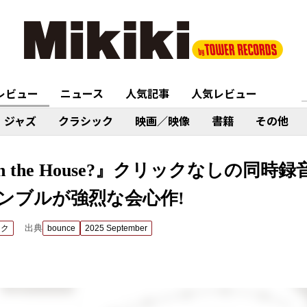
レビュー
ニュース
人気記事
人気レビュー
ジャズ
クラシック
映画／映像
書籍
その他
s in the House?』クリックなしの同
ンブルが強烈な会心作!
出典
ック
bounce
2025 September