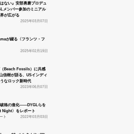
はない』安部勇磨プロデュ
GLメンバー参加のミニアル
界が広がる
2025年03月07日
kiyamaが綴る〈フランツ・フ
2025年02月19日
each Fossils）に共感
秋山信樹が語る、USインディ
うなロック新時代
2023年06月07日
見せた破格の進化――DYGLらを
t Night〉をレポート
ート
2022年03月03日