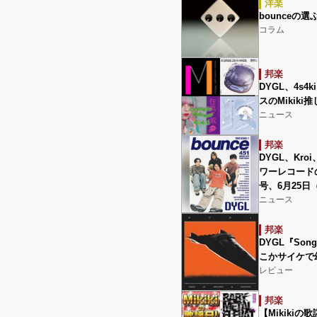
洋楽
bounceの選
コラム
邦楽
DYGL、4s4
スのMikiki
ニュース
邦楽
DYGL、Kro
ワーレコードの
号、6月25日
ニュース
邦楽
DYGL『Songs
こかサイケで
レビュー
邦楽
【Mikikiの