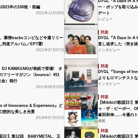
DYGL『A Daze In
ぶ2021年の100枚・前編
ー・ポップを取り込み
2021年12月29日
デート
レビュー
邦楽
ki、慕情tracksコンピなど今週リリー
DYGL『A Daze In
推し邦楽アルバム／EP7選!
直し追求した〈突き抜
2021年07月07日
インタビュー
邦楽
i、DJ KAWASAKIが表紙で登場! タ
DYGL『Songs of Inn
フリーマガジン〈bounce〉451
よりもロマンチストな
（金）発行
インタビュー
2021年06月20日
邦楽
【Mikikiの歌謡日!
 of Innocence & Experience』ど
ゥ・ザ・ピーポー、OK
幻想的な美しき光景
峯田和伸……今週のト
2019年07月02日
連載
邦楽
歌謡日!】第12回 BABYMETAL、王
【Mikikiの歌謡日!