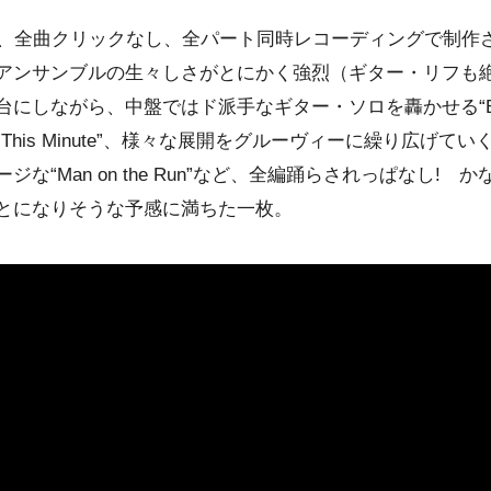
は、全曲クリックなし、全パート同時レコーディングで制作
アンサンブルの生々しさがとにかく強烈（ギター・リフも絶
にしながら、中盤ではド派手なギター・ソロを轟かせる“Big 
is Minute”、様々な展開をグルーヴィーに繰り広げていく“O
な“Man on the Run”など、全編踊らされっぱなし!
とになりそうな予感に満ちた一枚。