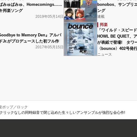
みゅぱみゅ、Homecomings……
bonobos、サンプ
キ邦楽ソング
ング
2019年05月14日
連載
邦楽
「ワイルド・スピードI
Goodbye to Memory Den』アルバ
HOWL BE QUIE
ドJr.がプロデュースした初フル作
が表紙で登場! タワ
2017年05月15日
〈bounce〉402号発
ニュース
楽ポップ／ロック
 House?』クリックなしの同時録音で閉じ込めた生々しいアンサンブルが強烈な会心作!