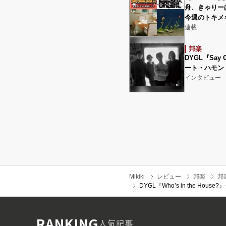
舟、きゃりーぱ
今週のトキメ
連載
邦楽
DYGL『Say 
ート・ハモン
インタビュー
Mikiki
レビュー
邦楽
邦
DYGL『Who’s in the
RANKING
人気記事