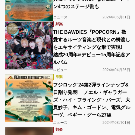
ン4つのステージ割も
ニュース
2024年05月31日
邦楽
THE BAWDIES『POPCORN』敬
愛するルーツ音楽と現代との橋渡し
をエキサイティングな形で実現!
結成20周年&デビュー15周年記念ア
ルバム
レビュー
2024年04月26日
洋楽
フジロック’24第2弾ラインナップ&
日割り発表! ノエル・ギャラガー
ズ・ハイ・フライング・バーズ、大
貫妙子、キム・ゴードン、電気グル
ーヴ、ペギー・グーら27組
ニュース
2024年03月01日
邦楽