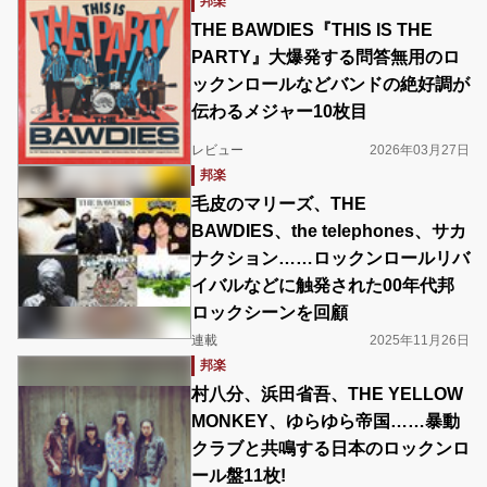
邦楽
THE BAWDIES『THIS IS THE
PARTY』大爆発する問答無用のロ
ックンロールなどバンドの絶好調が
伝わるメジャー10枚目
レビュー
2026年03月27日
邦楽
毛皮のマリーズ、THE
BAWDIES、the telephones、サカ
ナクション……ロックンロールリバ
イバルなどに触発された00年代邦
ロックシーンを回顧
連載
2025年11月26日
邦楽
村八分、浜田省吾、THE YELLOW
MONKEY、ゆらゆら帝国……暴動
クラブと共鳴する日本のロックンロ
ール盤11枚!