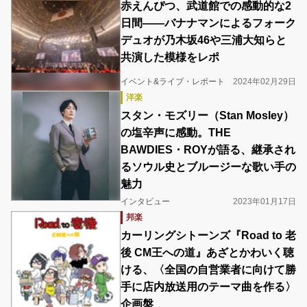
赤えんぴつ、武道館での感動的な2
日間――バナナマンによるフォーク
デュオが乃木坂46や三浦大知らと
共演した模様をレポ
イベント&ライブ・レポート
2024年02月29日
洋楽
スタン・モズリー（Stan Mosley）
の塩辛声に感動。THE
BAWDIES・ROYが語る、継承され
るソウル史とブルージーな歌い手の
魅力
インタビュー
2023年01月17日
邦楽
カーリングシトーンズ『Road to 老
後 CM王への道』あざとかわいく聴
ける、〈全国の自営業者に向けて勝
手に店内放送用のテーマ曲を作る〉
企画盤