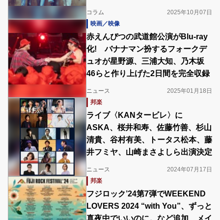
コラム
2025年10月07日
映画／映像
赤えんぴつの武道館公演がBlu-ray
化! バナナマン扮するフォークデ
ュオが星野源、三浦大知、乃木坂
46らと作り上げた2日間を完全収録
ニュース
2025年01月18日
邦楽
ライブ〈KANタービレ〉に
ASKA、桜井和寿、佐藤竹善、杉山
清貴、谷村有美、トータス松本、藤
井フミヤ、山崎まさよしら出演決定
ニュース
2024年07月17日
邦楽
フジロック’24第7弾でWEEKEND
LOVERS 2024 “with You”、ずっと
真夜中でいいのに。など追加 メイ