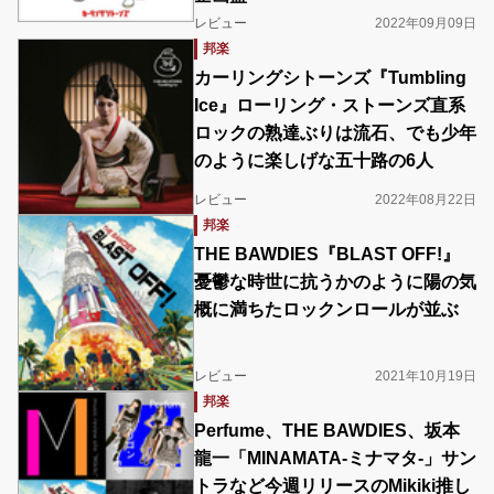
レビュー
2022年09月09日
邦楽
カーリングシトーンズ『Tumbling
Ice』ローリング・ストーンズ直系
ロックの熟達ぶりは流石、でも少年
のように楽しげな五十路の6人
レビュー
2022年08月22日
邦楽
THE BAWDIES『BLAST OFF!』
憂鬱な時世に抗うかのように陽の気
概に満ちたロックンロールが並ぶ
レビュー
2021年10月19日
邦楽
Perfume、THE BAWDIES、坂本
龍一「MINAMATA-ミナマタ-」サン
トラなど今週リリースのMikiki推し