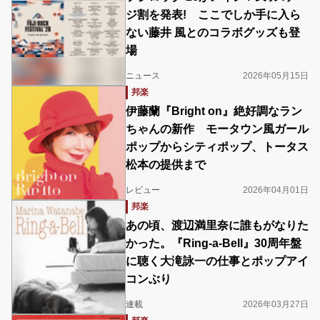
ジ割を発表! ここでしか手に入ら
ない藤井 風とのコラボグッズも登
場
ニュース
2026年05月15日
邦楽
伊藤蘭『Bright on』絶好調なラン
ちゃんの新作 モータウン風ガール
ポップからシティポップ、トータス
松本の提供まで
レビュー
2026年04月01日
邦楽
あの頃、渡辺満里奈に誰もがなりた
かった。『Ring-a-Bell』30周年盤
に聴く大滝詠一の仕事とポップアイ
コンぶり
連載
2026年03月27日