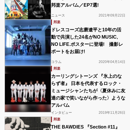
邦楽アルバム／EP7選!
ニュース
2021年09月22日
邦楽
ドレスコーズ志磨遼平と10年の活
動で共演した24名がNO MUSIC,
NO LIFE.ポスターに登場! 撮影レ
ポートをお届け!
コラム
2020年04月14日
邦楽
カーリングシトーンズ 『氷上のな
らず者』 日本を代表するロック・
ミュージシャンたちが〈夏休みに友
達の家で笑いながら作った〉ような
アルバム
インタビュー
2019年11月26日
邦楽
THE BAWDIES 『Section #11』