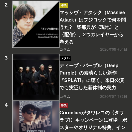
洋楽
マッシヴ・アタック（Massive
Attack）はフジロックで何を問
うた? 柴那典が〈現地〉と
〈配信〉、2つのレイヤーから
考える
コラム
2026年08月04日
メタル
ディープ・パープル（Deep
Purple）の素晴らしい新作
『SPLAT!』に聴く、来日公演
でも実証した新体制の実力
コラム
2026年07月31日
邦楽
Corneliusがタワレコの〈タワ
ラブ!〉キャンペーンに登場 ポ
スターやオリジナル特典、イン