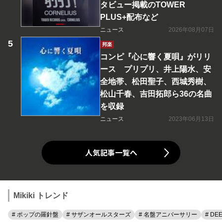
タビュー掲載のTOWER
PLUS+配布など
ニュース
2026年08月07日
邦楽
コンピ『心に響く夏唄』がリリ
ース プリプリ、井上陽水、安
全地帯、松田聖子、西城秀樹、
松山千春、吉田拓郎ら36の名曲
を収録
ニュース
2023年06月13日
人気記事一覧へ
Mikiki トレンド
# ポップの羅針盤
# サザンオールスターズ
# 名盤アニバーサリー
# DE