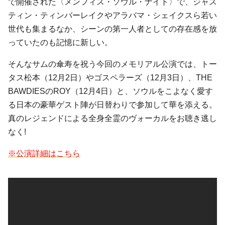
で開催された〈メンフィス・ソウル・ナイト〉で、
ジャス
ティン・ティンバーレイク
や
アラバマ・シェイクス
ら若い
世代も集まるなか、シーンの第一人者としての存在感を放
っていたのも記憶に新しい。
そんなサムの傘寿を祝う今回のメモリアル公演では、
トー
タス松本
（12月2日）や
ゴスペラーズ
（12月3日）、
THE
BAWDIES
の
ROY
（12月4日）と、ソウルをこよなく愛す
る日本の豪華ゲスト陣が日替わりで参加して華を添える。
真のレジェンドによる全身全霊のヴォーカルをお聴き逃し
なく!
※公演詳細はこちら