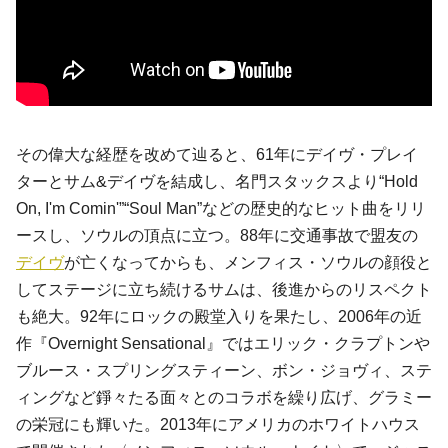
その偉大な経歴を改めて辿ると、61年に
デイヴ・プレイ
ター
と
サム&デイヴ
を結成し、名門
スタックス
より“Hold
On, I'm Comin'”“Soul Man”などの歴史的なヒット曲をリリ
ースし、ソウルの頂点に立つ。88年に交通事故で盟友の
デイヴ
が亡くなってからも、
メンフィス・ソウル
の顔役と
してステージに立ち続けるサムは、後進からのリスペクト
も絶大。92年にロックの殿堂入りを果たし、2006年の近
作『Overnight Sensational』では
エリック・クラプトン
や
ブルース・スプリングスティーン
、
ボン・ジョヴィ
、
ステ
ィング
など錚々たる面々とのコラボを繰り広げ、グラミー
の栄冠にも輝いた。2013年にアメリカのホワイトハウス