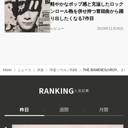
軽やかなポップ感と充溢したロック
ンロール熱を併せ持つ冒頭曲から踊
り出したくなる7作目
レビュー
2019年11月26日
Mikiki
ニュース
洋楽
洋楽ソウル／R&B
THE BAWDIESのRO
RANKING
人気記事
昨日
週間
月間