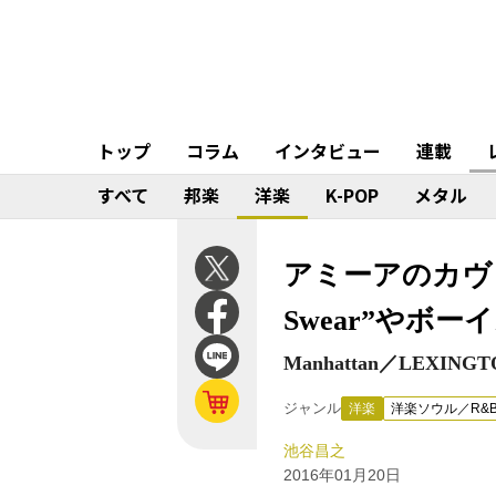
トップ
コラム
インタビュー
連載
すべて
邦楽
洋楽
K-POP
メタル
アミーアのカヴ
Swear”やボ
Manhattan／LEXINGT
ジャンル
洋楽
洋楽ソウル／R&
池谷昌之
2016年01月20日