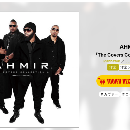
AH
『The Covers Col
Manhattan
／
LE
洋楽
洋楽ソ
# カヴァー
# 