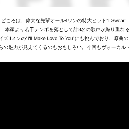
きどころは、偉大な先輩
オール4ワン
の特大ヒット“I Swea
! 本家より若干テンポを落として計8名の歌声が織り重な
イズIIメン
の“I'll Make Love To You”にも挑んでお
らの魅力が見えてくるのもおもしろい。今回もヴォーカル