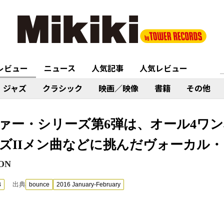
レビュー
ニュース
人気記事
人気レビュー
ジャズ
クラシック
映画／映像
書籍
その他
ァー・シリーズ第6弾は、オール4ワン
ーイズIIメン曲などに挑んだヴォーカル
ON
出典
B
bounce
2016 January-February