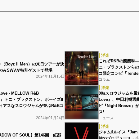
洋楽
これぞR&Bの醍醐味
（Boyz II Men）の来日ツアーが決
ニ・ブラクストンらの
のみSWVが特別ゲストで登場
コ限定コンピ『Tende
2024年11月15日
コラム
洋楽
Love - MELLOW R&B
90sスロウジャムを厳選
ALS』トニ・ブラクストン、ボーイズII
Love』、中田利樹
ィアスなスロウジャムが並ぶR&Bコ
ピ『Night Bree
ス!
2024年01月24日
ニュース
洋楽
ジャム&ルイス『Jam & 
HADOW OF SOUL】第146回 紅顔
強のプロデュース・チ