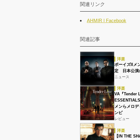
関連リンク
AHMIR | Facebook
関連記事
洋楽
ボーイズIIメン
定 日本公演
ニュース
洋楽
VA『Tender 
ESSENTI
メンらメロデ
ンピ
レビュー
洋楽
【IN THE S