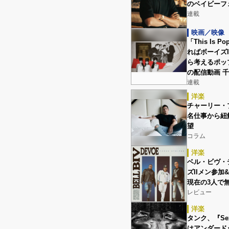
のベイビーフェ
連載
映画／映像
「This Is
ればボーイズ
ら考えるポッ
の配信動画 
連載
洋楽
チャーリー・プ
名仕事から紐
望
コラム
洋楽
ベル・ビヴ・
ズIIメン参
現在の3人で
レビュー
洋楽
タンク、『Sex
はアンダード