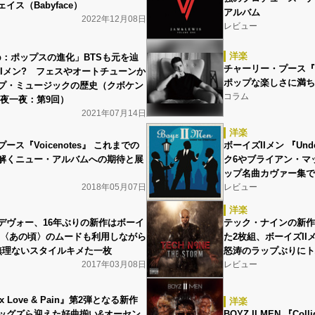
イス（Babyface）
アルバム
2022年12月08日
レビュー
洋楽
 Pop：ポップスの進化」BTSも元を辿
チャーリー・プース『Vo
IIメン? フェスやオートチューンか
ポップな楽しさに満ち
プ・ミュージックの歴史（クボケン
コラム
千夜一夜：第9回）
2021年07月14日
洋楽
ース『Voicenotes』 これまでの
ボーイズIIメン 『Under 
解くニュー・アルバムへの期待と展
ク6やブライアン・マ
ップ名曲カヴァー集で
2018年05月07日
レビュー
洋楽
デヴォー、16年ぶりの新作はボーイ
テック・ナインの新作
加&〈あの頃〉のムードも利用しながら
た2枚組、ボーイズI
無理ないスタイルキメた一枚
怒涛のラップぶりにト
2017年03月08日
レビュー
 Love & Pain』第2弾となる新作
洋楽
ッグズら迎えた好曲揃い&オーセン
BOYZ II MEN 『Coll