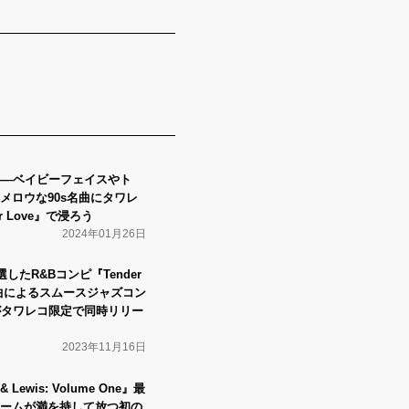
――ベイビーフェイスやト
メロウな90s名曲にタワレ
r Love』で浸ろう
2024年01月26日
したR&Bコンピ『Tender
選曲によるスムースジャズコン
ze』がタワレコ限定で同時リリー
2023年11月16日
Lewis: Volume One』最
ームが満を持して放つ初の