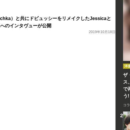
chka）と共にドビュッシーをリメイクしたJessicaと
gawaへのインタヴューが公開
2019年10月18日
洋
ザ
ス
で
う!
コラ