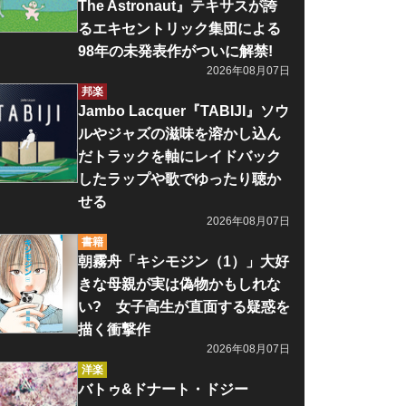
The Astronaut』テキサスが誇
るエキセントリック集団による
98年の未発表作がついに解禁!
2026年08月07日
邦楽
Jambo Lacquer『TABIJI』ソウ
ルやジャズの滋味を溶かし込ん
だトラックを軸にレイドバック
したラップや歌でゆったり聴か
せる
2026年08月07日
書籍
朝霧舟「キシモジン（1）」大好
きな母親が実は偽物かもしれな
い? 女子高生が直面する疑惑を
描く衝撃作
2026年08月07日
洋楽
バトゥ&ドナート・ドジー