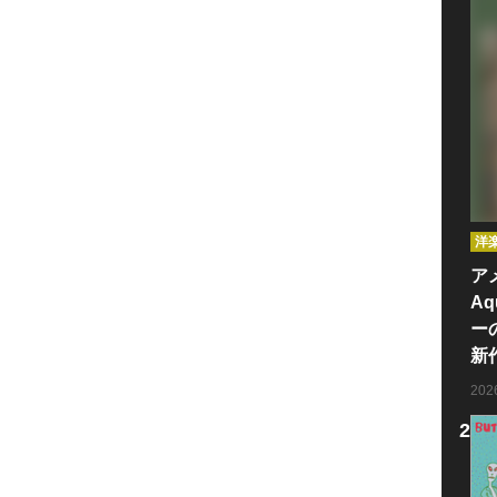
洋
ア
Aq
ー
新
20