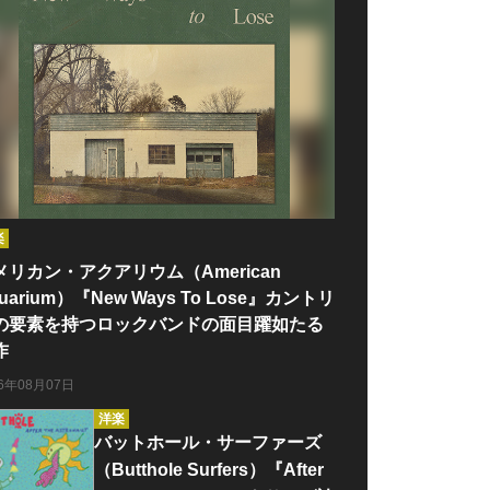
楽
メリカン・アクアリウム（American
uarium）『New Ways To Lose』カントリ
の要素を持つロックバンドの面目躍如たる
作
26年08月07日
洋楽
バットホール・サーファーズ
（Butthole Surfers）『After