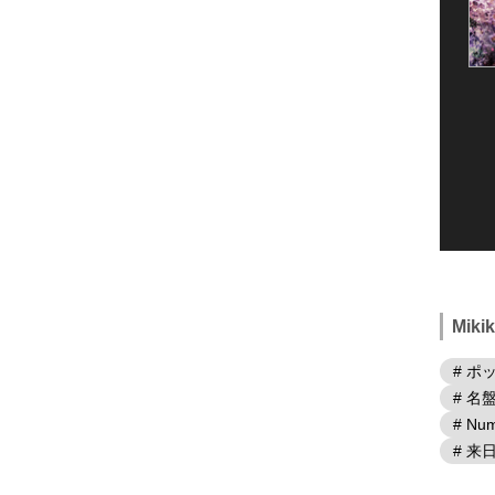
Mik
# ポ
# 名
# Num
# 来