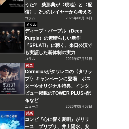
うた? 柴那典が〈現地〉と〈配
信〉、2つのレイヤーから考える
コラム
2026年08月04日
メタル
ディープ・パープル（Deep
Purple）の素晴らしい新作
『SPLAT!』に聴く、来日公演で
も実証した新体制の実力
コラム
2026年07月31日
邦楽
Corneliusがタワレコの〈タワラ
ブ!〉キャンペーンに登場 ポス
ターやオリジナル特典、インタ
ビュー掲載のTOWER PLUS+配
布など
ニュース
2026年08月07日
邦楽
コンピ『心に響く夏唄』がリリ
ース プリプリ、井上陽水、安