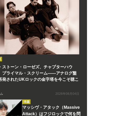
楽
・ストーン・ローゼズ、チャプターハウ
、プライマル・スクリーム――アナログ盤
再発されたUKロックの金字塔を今こそ聴こ
ム
2026年08月04日
洋楽
マッシヴ・アタック（Massive
Attack）はフジロックで何を問