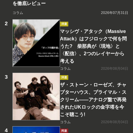
を徹底レビュー
コラム
2026年07月31日
洋楽
マッシヴ・アタック（Massive
Attack）はフジロックで何を問
うた? 柴那典が〈現地〉と
〈配信〉、2つのレイヤーから
考える
コラム
2026年08月04日
洋楽
ザ・ストーン・ローゼズ、チャ
プターハウス、プライマル・ス
クリーム――アナログ盤で再発
されたUKロックの金字塔を今
こそ聴こう!
コラム
2026年08月04日
邦楽