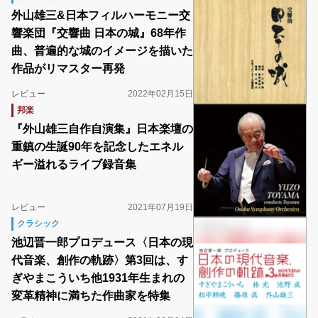
外山雄三&日本フィルハーモニー交
響楽団『交響曲 日本の城』68年作
曲、普遍的な城のイメージを描いた
作品がリマスター再発
レビュー
2022年02月15日
邦楽
『外山雄三自作自演集』日本楽壇の
重鎮の生誕90年を記念したエネル
ギー溢れるライブ録音集
レビュー
2021年07月19日
クラシック
池辺晋一郎プロデュース〈日本の現
代音楽、創作の軌跡〉第3回は、す
ぎやまこういち他1931年生まれの
変革精神に満ちた作曲家を特集