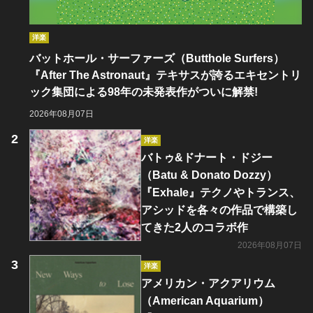
洋楽
バットホール・サーファーズ（Butthole Surfers）
『After The Astronaut』テキサスが誇るエキセントリ
ック集団による98年の未発表作がついに解禁!
2026年08月07日
洋楽
バトゥ&ドナート・ドジー
（Batu & Donato Dozzy）
『Exhale』テクノやトランス、
アシッドを各々の作品で構築し
てきた2人のコラボ作
2026年08月07日
洋楽
アメリカン・アクアリウム
（American Aquarium）