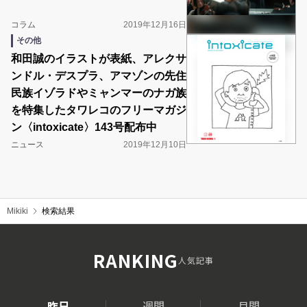
コラム
2019年12月16日
その他
和田誠のイラストが表紙、アレクサ
ンドル・デスプラ、アマゾンの先住
民族イゾラドやミャンマーのナガ族
を特集したタワレコのフリーマガジ
ン〈intoxicate〉143号配布中
ニュース
2019年12月10日
Mikiki
検索結果
RANKING
人気記事
昨日
週間
月間