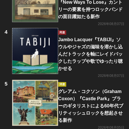
『New Ways To Lose』カント
リーの要素を持つロックバンド
の面目躍如たる新作
2026年08月07日
邦楽
Jambo Lacquer『TABIJI』ソ
ウルやジャズの滋味を溶かし込
んだトラックを軸にレイドバッ
クしたラップや歌でゆったり聴
かせる
2026年08月07日
洋楽
グレアム・コクソン（Graham
Coxon）『Castle Park』ブラ
ーのギタリストによる60年代ブ
リティッシュロックを想起させ
る新作
2026年08月05日