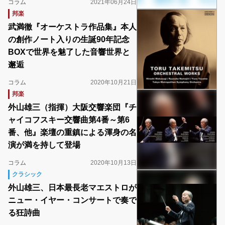
コラム
2021年06月24日
邦楽
武満徹『オーケストラ作品集』本人
の創作ノート入りの生誕90年記念
BOXで世界を魅了した音響世界と
邂逅
コラム
2020年10月21日
邦楽
外山雄三（指揮）大阪交響楽団『チ
ャイコフスキー交響曲第4番～第6
番、他』楽壇の重鎮による渾身の名
演が満を持して登場
コラム
2020年10月13日
クラシック
外山雄三、日本最長老マエストロが
ニュー・イヤー・コンサートで奏で
る狂詩曲