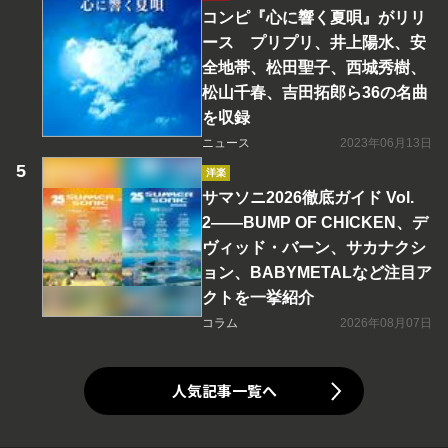
コンピ『心に響く夏唄』がリリ
ース プリプリ、井上陽水、安
全地帯、松田聖子、西城秀樹、
松山千春、吉田拓郎ら36の名曲
を収録
ニュース
2023年06月13日
洋楽
サマソニ2026徹底ガイド Vol.
2――BUMP OF CHICKEN、デ
ヴィッド・バーン、サカナクシ
ョン、BABYMETALなど注目ア
クトを一挙紹介
コラム
2026年08月07日
人気記事一覧へ