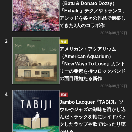
（Batu & Donato Dozzy）
『Exhale』テクノやトランス、
アシッドを各々の作品で構築し
てきた2人のコラボ作
2026年08月07日
洋楽
アメリカン・アクアリウム
（American Aquarium）
『New Ways To Lose』カント
リーの要素を持つロックバンド
の面目躍如たる新作
2026年08月07日
邦楽
Jambo Lacquer『TABIJI』ソ
ウルやジャズの滋味を溶かし込
んだトラックを軸にレイドバッ
クしたラップや歌でゆったり聴
かせる