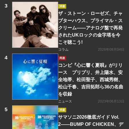
洋楽
ザ・ストーン・ローゼズ、チャ
プターハウス、プライマル・ス
クリーム――アナログ盤で再発
されたUKロックの金字塔を今
こそ聴こう!
コラム
2026年08月04日
邦楽
コンピ『心に響く夏唄』がリリ
ース プリプリ、井上陽水、安
全地帯、松田聖子、西城秀樹、
松山千春、吉田拓郎ら36の名曲
を収録
ニュース
2023年06月13日
洋楽
サマソニ2026徹底ガイド Vol.
2――BUMP OF CHICKEN、デ