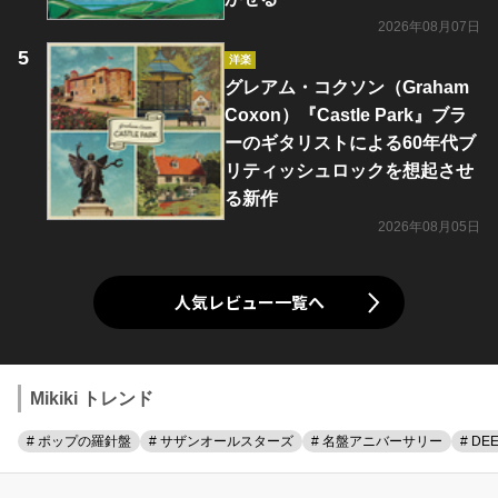
2026年08月07日
洋楽
グレアム・コクソン（Graham
Coxon）『Castle Park』ブラ
ーのギタリストによる60年代ブ
リティッシュロックを想起させ
る新作
2026年08月05日
人気レビュー一覧へ
Mikiki トレンド
# ポップの羅針盤
# サザンオールスターズ
# 名盤アニバーサリー
# DE