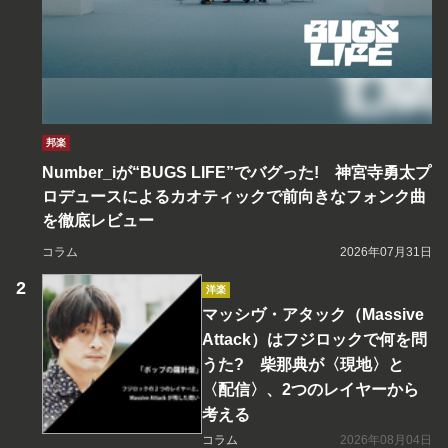
邦楽
Number_iが“BUGS LIFE”でバグった! 神宮寺勇太プ
ロデュースによるカオティックで前向きなフォンク曲
を徹底レビュー
コラム
2026年07月31日
洋楽
マッシヴ・アタック（Massive
Attack）はフジロックで何を問
うた? 柴那典が〈現地〉と
〈配信〉、2つのレイヤーから
考える
コラム
2026年08月04日