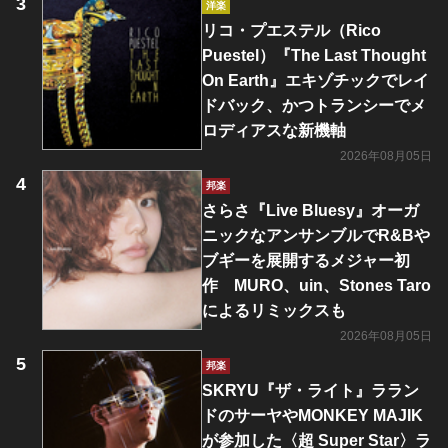
洋楽
リコ・プエステル（Rico
Puestel）『The Last Thought
On Earth』エキゾチックでレイ
ドバック、かつトランシーでメ
ロディアスな新機軸
2026年08月05日
邦楽
さらさ『Live Bluesy』オーガ
ニックなアンサンブルでR&Bや
ブギーを展開するメジャー初
作 MURO、uin、Stones Taro
によるリミックスも
2026年08月05日
邦楽
SKRYU『ザ・ライト』ララン
ドのサーヤやMONKEY MAJIK
が参加した〈超 Super Star〉ラ