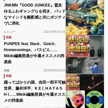
JNKMN『GOOD JUNKEE』盟友
ゆるふわギャングらを招き、バッド
なマインドを酩酊感と共にポジティ
ヴに消化
レビュー
2021年05月17日
邦楽
PUNPEE feat. 5lack、Gotch、
Homecomings、パスピエ……
Mikiki編集部員が今週オススメの邦
楽曲
連載
2020年09月01日
邦楽
踊ってばかりの国、吉田一郎不可触
世界、藤井洋平、K E I_H A Y A S
H I……Mikiki編集部員が今週オスス
メの邦楽曲