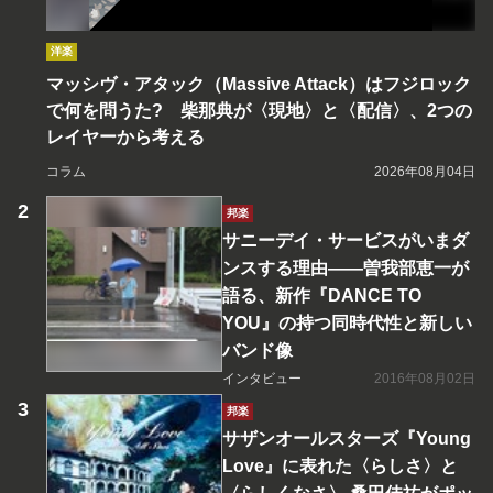
洋楽
マッシヴ・アタック（Massive Attack）はフジロック
で何を問うた? 柴那典が〈現地〉と〈配信〉、2つの
レイヤーから考える
コラム
2026年08月04日
邦楽
サニーデイ・サービスがいまダ
ンスする理由――曽我部恵一が
語る、新作『DANCE TO
YOU』の持つ同時代性と新しい
バンド像
インタビュー
2016年08月02日
邦楽
サザンオールスターズ『Young
Love』に表れた〈らしさ〉と