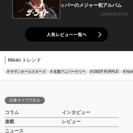
ッパーのメジャー初アルバム
2026年08月05日
人気レビュー一覧へ
Mikiki トレンド
# サザンオールスターズ
# 名盤アニバーサリー
# DEEP PURPLE
# Num
記事タイプで見る
コラム
インタビュー
連載
レビュー
ニュース