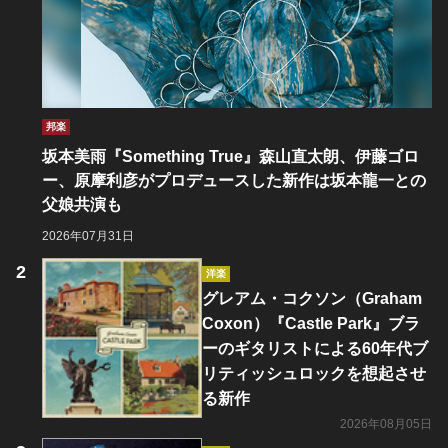
邦楽
坂本美雨『Something True』森山直太朗、伊藤ゴロ
ー、原摩利彦がプロデュースした新作は坂本龍一との
父娘共演も
2026年07月31日
洋楽
グレアム・コクソン（Graham
Coxon）『Castle Park』ブラ
ーのギタリストによる60年代ブ
リティッシュロックを想起させ
る新作
2026年08月05日