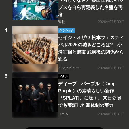
〈らしくなさ〉 桑田佳祐がポッ
プスを自ら再定義した名盤を再
考
連載
2026年07月30日
クラシック
セイジ・オザワ 松本フェスティ
バル2026の聴きどころは? 小
澤征爾と盟友 武満徹の関係から
迫る
インタビュー
2026年08月03日
メタル
ディープ・パープル（Deep
Purple）の素晴らしい新作
『SPLAT!』に聴く、来日公演
でも実証した新体制の実力
コラム
2026年07月31日