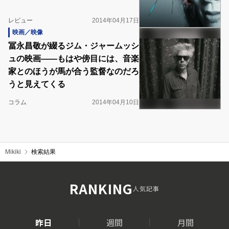
レビュー
2014年04月17日
映画／映像
冨永昌敬が綴るジム・ジャームッシ
ュの映画――もはや傍目には、音楽
家とのほうが馬が合う監督なのだろ
うと見えてくる
コラム
2014年04月10日
Mikiki
検索結果
RANKING
人気記事
昨日
週間
月間