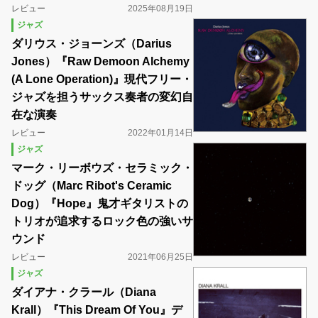
レビュー
2025年08月19日
ジャズ
ダリウス・ジョーンズ（Darius
Jones）『Raw Demoon Alchemy
(A Lone Operation)』現代フリー・
ジャズを担うサックス奏者の変幻自
在な演奏
レビュー
2022年01月14日
ジャズ
マーク・リーボウズ・セラミック・
ドッグ（Marc Ribot's Ceramic
Dog）『Hope』鬼才ギタリストの
トリオが追求するロック色の強いサ
ウンド
レビュー
2021年06月25日
ジャズ
ダイアナ・クラール（Diana
Krall）『This Dream Of You』デ