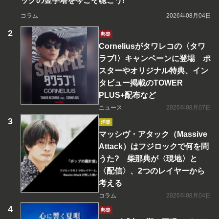
ックの金字塔を今こそ聴こう!
コラム
2026年08月04日
邦楽
Corneliusがタワレコの〈タワ
ラブ!〉キャンペーンに登場 ポ
スターやオリジナル特典、イン
タビュー掲載のTOWER
PLUS+配布など
ニュース
2026年08月07日
洋楽
マッシヴ・アタック（Massive
Attack）はフジロックで何を問
うた? 柴那典が〈現地〉と
〈配信〉、2つのレイヤーから
考える
コラム
2026年08月04日
邦楽