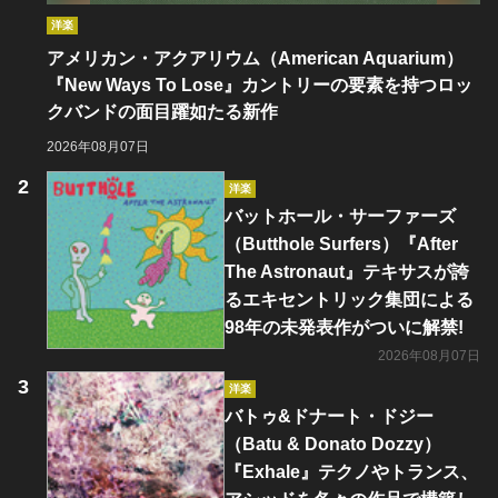
洋楽
アメリカン・アクアリウム（American Aquarium）
『New Ways To Lose』カントリーの要素を持つロッ
クバンドの面目躍如たる新作
2026年08月07日
洋楽
バットホール・サーファーズ
（Butthole Surfers）『After
The Astronaut』テキサスが誇
るエキセントリック集団による
98年の未発表作がついに解禁!
2026年08月07日
洋楽
バトゥ&ドナート・ドジー
（Batu & Donato Dozzy）
『Exhale』テクノやトランス、