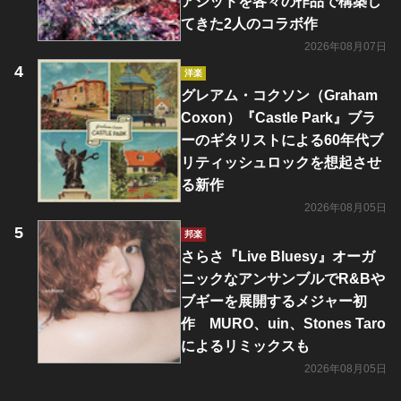
アシッドを各々の作品で構築し
てきた2人のコラボ作
2026年08月07日
洋楽
グレアム・コクソン（Graham
Coxon）『Castle Park』ブラ
ーのギタリストによる60年代ブ
リティッシュロックを想起させ
る新作
2026年08月05日
邦楽
さらさ『Live Bluesy』オーガ
ニックなアンサンブルでR&Bや
ブギーを展開するメジャー初
作 MURO、uin、Stones Taro
によるリミックスも
2026年08月05日