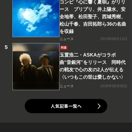
コンピ『心に響く夏唄』がリリ
ース プリプリ、井上陽水、安
全地帯、松田聖子、西城秀樹、
松山千春、吉田拓郎ら36の名曲
を収録
ニュース
2023年06月13日
邦楽
玉置浩二・ASKAがコラボ
曲“音銀河”をリリース 同時代
の戦友で心の友の2人が伝える
〈いつもこの世は愛しかない〉
ニュース
2026年08月08日
人気記事一覧へ