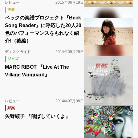
レビュー
2015年06月19日
洋楽
ベックの楽譜プロジェクト『Beck
Song Reader』に呼応した20人20
色のパフォーマンスをもれなく紹
介!（後編）
ディスクガイド
2014年09月29日
ジャズ
MARC RIBOT 『Live At The
Village Vanguard』
レビュー
2014年07月08日
邦楽
矢野顕子 『飛ばしていくよ』