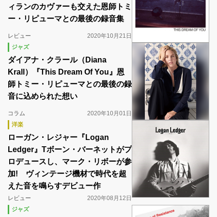
ィランのカヴァーも交えた恩師トミ
ー・リピューマとの最後の録音集
レビュー
2020年10月21日
ジャズ
ダイアナ・クラール（Diana
Krall）『This Dream Of You』恩
師トミー・リピューマとの最後の録
音に込められた想い
コラム
2020年10月01日
洋楽
ローガン・レジャー『Logan
Ledger』Tボーン・バーネットがプ
ロデュースし、マーク・リボーが参
加! ヴィンテージ機材で時代を超
えた音を鳴らすデビュー作
レビュー
2020年08月12日
ジャズ