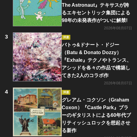
The Astronaut』テキサスが誇
るエキセントリック集団による
98年の未発表作がついに解禁!
2026年08月07日
洋楽
バトゥ&ドナート・ドジー
（Batu & Donato Dozzy）
『Exhale』テクノやトランス、
アシッドを各々の作品で構築し
てきた2人のコラボ作
2026年08月07日
洋楽
グレアム・コクソン（Graham
Coxon）『Castle Park』ブラ
ーのギタリストによる60年代ブ
リティッシュロックを想起させ
る新作