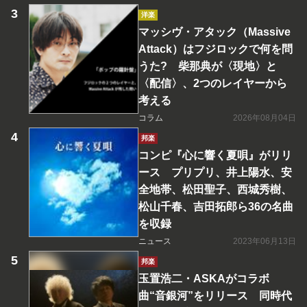
洋楽
マッシヴ・アタック（Massive
Attack）はフジロックで何を問
うた? 柴那典が〈現地〉と
〈配信〉、2つのレイヤーから
考える
コラム
2026年08月04日
邦楽
コンピ『心に響く夏唄』がリリ
ース プリプリ、井上陽水、安
全地帯、松田聖子、西城秀樹、
松山千春、吉田拓郎ら36の名曲
を収録
ニュース
2023年06月13日
邦楽
玉置浩二・ASKAがコラボ
曲“音銀河”をリリース 同時代