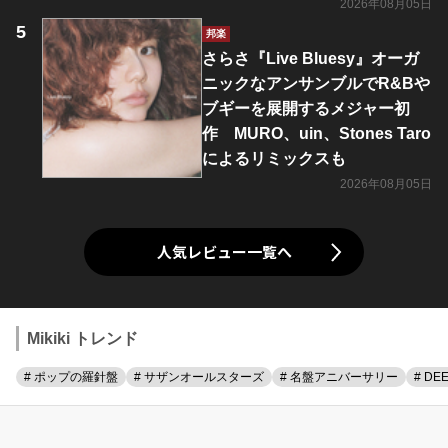
2026年08月05日
邦楽
さらさ『Live Bluesy』オーガ
ニックなアンサンブルでR&Bや
ブギーを展開するメジャー初
作 MURO、uin、Stones Taro
によるリミックスも
2026年08月05日
人気レビュー一覧へ
Mikiki トレンド
# ポップの羅針盤
# サザンオールスターズ
# 名盤アニバーサリー
# DE