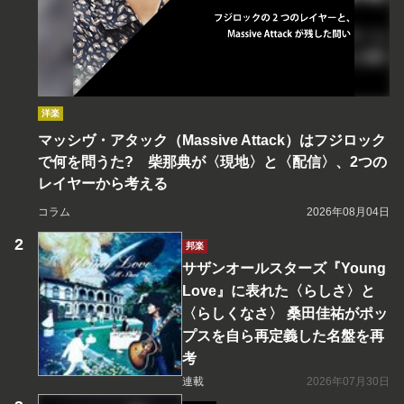
洋楽
マッシヴ・アタック（Massive Attack）はフジロック
で何を問うた? 柴那典が〈現地〉と〈配信〉、2つの
レイヤーから考える
コラム
2026年08月04日
邦楽
サザンオールスターズ『Young
Love』に表れた〈らしさ〉と
〈らしくなさ〉 桑田佳祐がポッ
プスを自ら再定義した名盤を再
考
連載
2026年07月30日