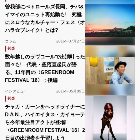
曽我部にぺトロールズ長岡、チバ&
イマイのユニット再始動も! 究極
にスロウなカルチャー・フェス〈オ
ハラ☆ブレイク〉とは?
コラム
2016年07月27日
邦楽
数年越しのラヴコールで出演叶った
面々も! 代表・釜萢直起氏が語
る、11年目の〈GREENROOM
FESTIVAL '16〉：後編
インタビュー
2016年05月09日
邦楽
チャカ・カーンをヘッドライナーに
D.A.N.、ハイエイタス・カイヨーテ
ら今年最注目アクトが登場!
〈GREENROOM FESTIVAL '16〉2
日目の出演者を予習しよう