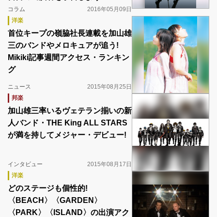
コラム
2016年05月09日
洋楽
首位キープの嶺脇社長連載を加山雄
三のバンドやメロキュアが追う!
Mikiki記事週間アクセス・ランキン
グ
ニュース
2015年08月25日
邦楽
加山雄三率いるヴェテラン揃いの新
人バンド・THE King ALL STARS
が満を持してメジャー・デビュー!
インタビュー
2015年08月17日
洋楽
どのステージも個性的!
〈BEACH〉〈GARDEN〉
〈PARK〉〈ISLAND〉の出演アク