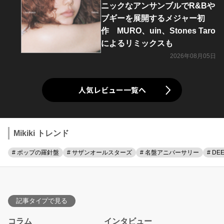
ニックなアンサンブルでR&Bや
ブギーを展開するメジャー初
作 MURO、uin、Stones Taro
によるリミックスも
2026年08月05日
人気レビュー一覧へ
Mikiki トレンド
# ポップの羅針盤
# サザンオールスターズ
# 名盤アニバーサリー
# DE
記事タイプで見る
コラム
インタビュー