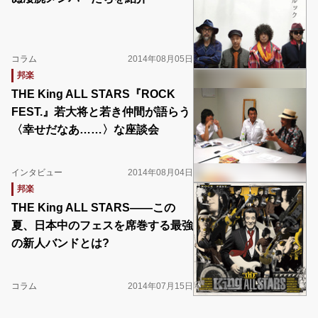
コラム
2014年08月05日
邦楽
THE King ALL STARS『ROCK
FEST.』若大将と若き仲間が語らう
〈幸せだなあ……〉な座談会
インタビュー
2014年08月04日
邦楽
THE King ALL STARS――この
夏、日本中のフェスを席巻する最強
の新人バンドとは?
コラム
2014年07月15日