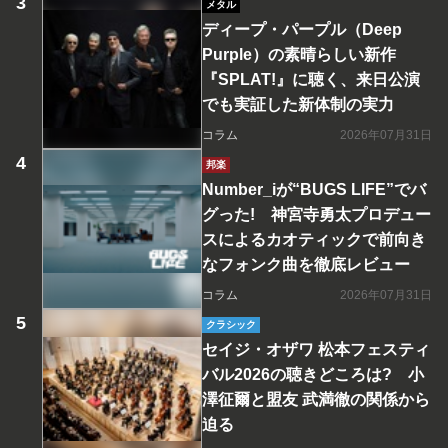
メタル
ディープ・パープル（Deep
Purple）の素晴らしい新作
『SPLAT!』に聴く、来日公演
でも実証した新体制の実力
コラム
2026年07月31日
邦楽
Number_iが“BUGS LIFE”でバ
グった! 神宮寺勇太プロデュー
スによるカオティックで前向き
なフォンク曲を徹底レビュー
コラム
2026年07月31日
クラシック
セイジ・オザワ 松本フェスティ
バル2026の聴きどころは? 小
澤征爾と盟友 武満徹の関係から
迫る