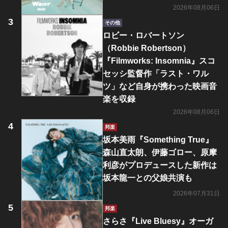
2026年08月06日
その他
ロビー・ロバートソン
（Robbie Robertson）
『Filmworks: Insomnia』スコ
セッシ監督作「ラスト・ワル
ツ」など自身が携わった映画音
楽を収録
2026年08月06日
邦楽
坂本美雨『Something True』
森山直太朗、伊藤ゴロー、原摩
利彦がプロデュースした新作は
坂本龍一との父娘共演も
2026年07月31日
邦楽
さらさ『Live Bluesy』オーガ