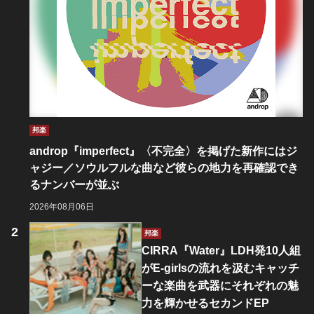
邦楽
androp『imperfect』〈不完全〉を掲げた新作にはジ
ャジー／ソウルフルな曲など彼らの地力を再確認でき
るナンバーが並ぶ
2026年08月06日
邦楽
CIRRA『Water』LDH発10人組
がE-girlsの流れを汲むキャッチ
ーな楽曲を武器にそれぞれの魅
力を輝かせるセカンドEP