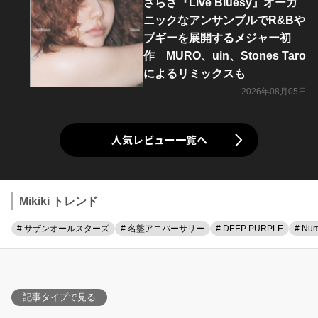
さらさ『Live Bluesy』オーガ
ニックなアンサンブルでR&Bや
ブギーを展開するメジャー初
作 MURO、uin、Stones Taro
によるリミックスも
2026年08月05日
人気レビュー一覧へ
Mikiki トレンド
# サザンオールスターズ
# 名盤アニバーサリー
# DEEP PURPLE
# Num
記事タイプで見る