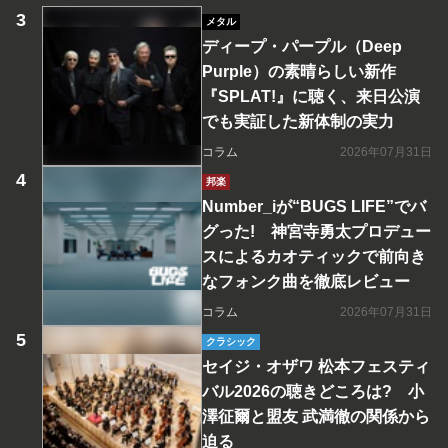
メタル
ディープ・パープル（Deep
Purple）の素晴らしい新作
『SPLAT!』に聴く、来日公演
でも実証した新体制の実力
コラム
2026年07月31日
邦楽
Number_iが“BUGS LIFE”でバ
グった! 神宮寺勇太プロデュー
スによるカオティックで前向き
なフォンク曲を徹底レビュー
コラム
2026年07月31日
クラシック
セイジ・オザワ 松本フェスティ
バル2026の聴きどころは? 小
澤征爾と盟友 武満徹の関係から
迫る