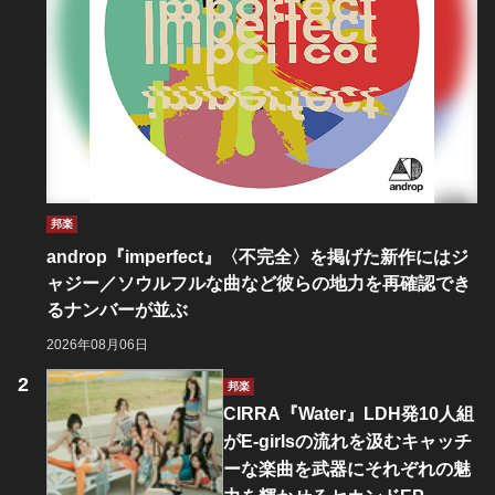
邦楽
androp『imperfect』〈不完全〉を掲げた新作にはジ
ャジー／ソウルフルな曲など彼らの地力を再確認でき
るナンバーが並ぶ
2026年08月06日
邦楽
CIRRA『Water』LDH発10人組
がE-girlsの流れを汲むキャッチ
ーな楽曲を武器にそれぞれの魅