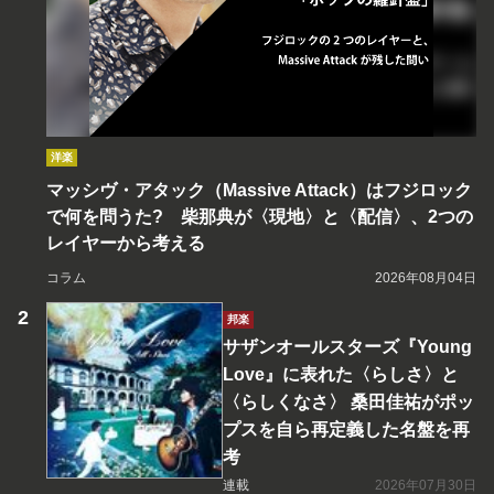
洋楽
マッシヴ・アタック（Massive Attack）はフジロック
で何を問うた? 柴那典が〈現地〉と〈配信〉、2つの
レイヤーから考える
コラム
2026年08月04日
邦楽
サザンオールスターズ『Young
Love』に表れた〈らしさ〉と
〈らしくなさ〉 桑田佳祐がポッ
プスを自ら再定義した名盤を再
考
連載
2026年07月30日