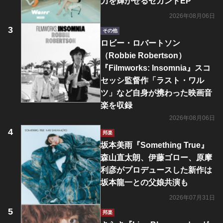
力を輝かせるセカンドEP
2026年08月06日
その他
ロビー・ロバートソン
（Robbie Robertson）
『Filmworks: Insomnia』スコ
セッシ監督作「ラスト・ワル
ツ」など自身が携わった映画音
楽を収録
2026年08月06日
邦楽
坂本美雨『Something True』
森山直太朗、伊藤ゴロー、原摩
利彦がプロデュースした新作は
坂本龍一との父娘共演も
2026年07月31日
邦楽