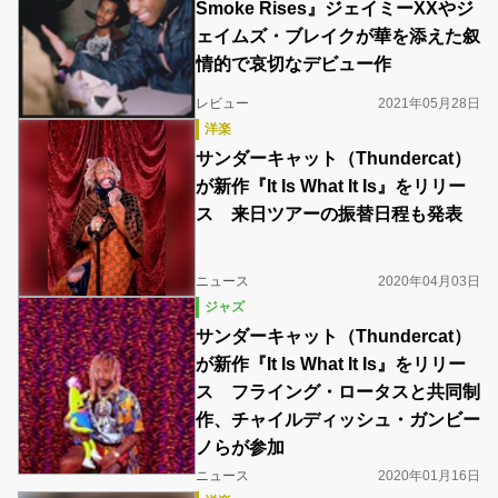
Smoke Rises』ジェイミーXXやジ
ェイムズ・ブレイクが華を添えた叙
情的で哀切なデビュー作
レビュー
2021年05月28日
洋楽
サンダーキャット（Thundercat）
が新作『It Is What It Is』をリリー
ス 来日ツアーの振替日程も発表
ニュース
2020年04月03日
ジャズ
サンダーキャット（Thundercat）
が新作『It Is What It Is』をリリー
ス フライング・ロータスと共同制
作、チャイルディッシュ・ガンビー
ノらが参加
ニュース
2020年01月16日