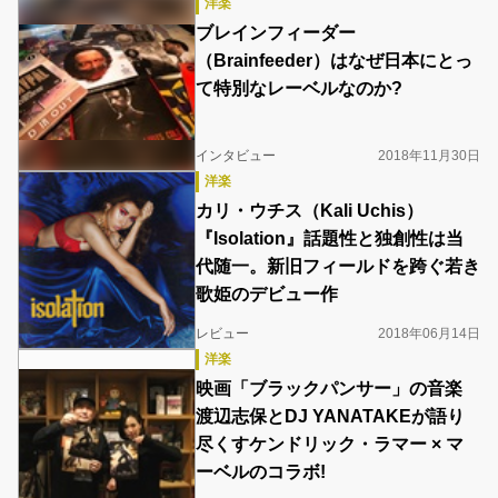
洋楽
ブレインフィーダー
（Brainfeeder）はなぜ日本にとっ
て特別なレーベルなのか?
インタビュー
2018年11月30日
洋楽
カリ・ウチス（Kali Uchis）
『Isolation』話題性と独創性は当
代随一。新旧フィールドを跨ぐ若き
歌姫のデビュー作
レビュー
2018年06月14日
洋楽
映画「ブラックパンサー」の音楽
渡辺志保とDJ YANATAKEが語り
尽くすケンドリック・ラマー × マ
ーベルのコラボ!