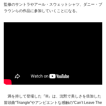
監修のサントラやアール・スウェットシャツ、ダニー・ブ
ラウンらの作品に参加していくことになる。
満を持して登場した『III』は、沈黙で美しさを倍加した
冒頭曲“Triangle”やアンビエントな感触の“Can’t Leave The