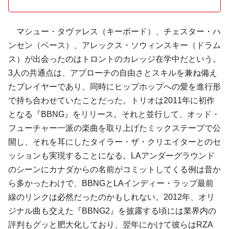
マシュー・タヴァレス（キーボード）、チェスター・ハ
ンセン（ベース）、アレックス・ソウィンスキー（ドラム
ス）が出会ったのはトロントのカレッジ在学中だという。
3人の共通点は、アプローチの自由さとスキルを兼ね備え
たプレイヤーであり、同時にヒップホップへの愛を進行形
で持ち合わせていたことだった。トリオは2011年に初作
となる『BBNG』をリリース。それと並行して、オッド・
フューチャー一派の楽曲を取り上げたミックステープで公
開し、それを耳にしたタイラー・ザ・クリエイターとのセ
ッションも実現することになる。LAアンダーグラウンド
のシーンにカナダからの名前がコミットしてくる例は昔か
ら多かったわけで、BBNGとLAインディー・ラップ最前
線のリンクは必然だったのかもしれない。2012年、オリ
ジナル曲も交えた『BBNG2』を披露する頃には業界内の
評判もグッと肥大化しており、翌年にかけて彼らはRZA