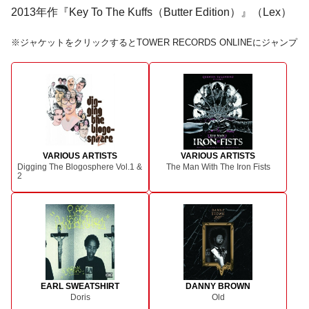
2013年作『Key To The Kuffs（Butter Edition）』（Lex）
※
ジャケットをクリックするとTOWER RECORDS ONLINEにジャンプ
VARIOUS ARTISTS
VARIOUS ARTISTS
Digging The Blogosphere Vol.1 &
The Man With The Iron Fists
2
EARL SWEATSHIRT
DANNY BROWN
Doris
Old