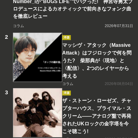
Number_iが“BUGS LIFE”でバグった! 神宮寺勇太プ
ロデュースによるカオティックで前向きなフォンク曲
を徹底レビュー
コラム
2026年07月31日
洋楽
マッシヴ・アタック（Massive
Attack）はフジロックで何を問
うた? 柴那典が〈現地〉と
〈配信〉、2つのレイヤーから
考える
コラム
2026年08月04日
洋楽
ザ・ストーン・ローゼズ、チャ
プターハウス、プライマル・ス
クリーム――アナログ盤で再発
されたUKロックの金字塔を今
こそ聴こう!