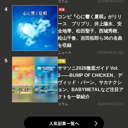
コラム
2026年08月04日
邦楽
コンピ『心に響く夏唄』がリリ
ース プリプリ、井上陽水、安
全地帯、松田聖子、西城秀樹、
松山千春、吉田拓郎ら36の名曲
を収録
ニュース
2023年06月13日
洋楽
サマソニ2026徹底ガイド Vol.
2――BUMP OF CHICKEN、デ
ヴィッド・バーン、サカナクシ
ョン、BABYMETALなど注目ア
クトを一挙紹介
コラム
2026年08月07日
人気記事一覧へ