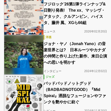
フジロック’26第1弾ラインナップ&
日割り発表! The xx、マッシヴ・
アタック、クルアンビン、ハイス
タ、藤井 風、XGら66組
ニュース
2026年02月20日
洋楽
ジョナ・ヤノ（Jonah Yano）の音
楽世界とは? 日本ルーツやカナダ
の仲間と作り上げた新作、来日公演
への思いを明かす
インタビュー
2024年12月02日
ジャズ
バッドバッドノットグッド
（BADBADNOTGOOD）『Mid
Spiral』洒脱なフュージョンやファ
ンクを艶やかに紡ぐ
レビュー
2024年11月20日