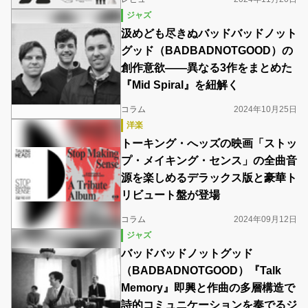
ジャズ
汲めども尽きぬバッドバッドノット
グッド（BADBADNOTGOOD）の
創作意欲――異なる3作をまとめた
『Mid Spiral』を紐解く
コラム
2024年10月25日
洋楽
トーキング・へッズの映画「ストッ
プ・メイキング・センス」の全曲音
源を楽しめるデラックス版と豪華ト
リビュート盤が登場
コラム
2024年09月12日
ジャズ
バッドバッドノットグッド
（BADBADNOTGOOD）『Talk
Memory』即興と作曲の多層構造で
詩的コミュニケーションを奏でるジ