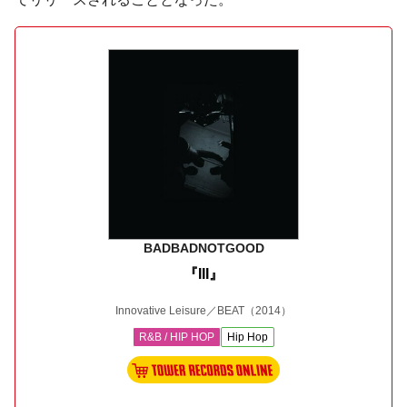
BADBADNOTGOOD
『III』
Innovative Leisure／BEAT
（2014）
R&B / HIP HOP
Hip Hop