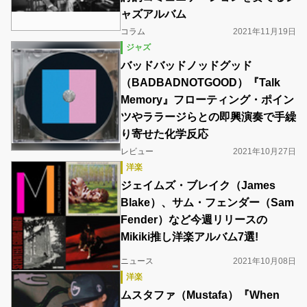
ャズアルバム
コラム
2021年11月19日
ジャズ
バッドバッドノッドグッド
（BADBADNOTGOOD）『Talk
Memory』フローティング・ポイン
ツやララージらとの即興演奏で手繰
り寄せた化学反応
レビュー
2021年10月27日
洋楽
ジェイムズ・ブレイク（James
Blake）、サム・フェンダー（Sam
Fender）など今週リリースの
Mikiki推し洋楽アルバム7選!
ニュース
2021年10月08日
洋楽
ムスタファ（Mustafa）『When