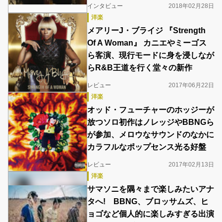
インタビュー
2018年02月28日
洋楽
メアリーJ・ブライジ 『Strength
Of A Woman』 カニエやミーゴス
ら客演、現行モードに身を浸しなが
らR&B王道を行く堂々の新作
レビュー
2017年06月22日
洋楽
オッド・フューチャーのホッジーが
放つソロ初作はノレッジやBBNGら
が参加、メロウなサウンドのなかに
カラフルなポップセンス光る好盤
レビュー
2017年02月13日
洋楽
サマソニを隅々まで楽しみたいアナ
タへ! BBNG、ブロッサムズ、ヒ
ョゴなど個人的に楽しみすぎる出演