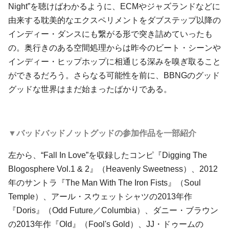
Night”を聴けばわかるように、ECMやジャズランドなどに
由来する耽美的なエクスペリメントをダブステップ以降の
インディー・ダンスにも繋がる形で突き詰めていったも
の。奥行きのある空間処理からは昨今のビート・シーンや
インディー・ヒップホップに相通じる深みを嗅ぎ取ること
ができるだろう。さらなる可能性を前に、BBNGのグッド
グッドな世界はまだ始まったばかりである。
▼バッドバッドノットグッドの参加作品を一部紹介
左から、“Fall In Love”を収録したコンピ『Digging The
Blogosphere Vol.1 & 2』（Heavenly Sweetness）、2012
年のサントラ『The Man With The Iron Fists』（Soul
Temple）、アール・スウェットシャツの2013年作
『Doris』（Odd Future／Columbia）、ダニー・ブラウン
の2013年作『Old』（Fool's Gold）、JJ・ドゥームの