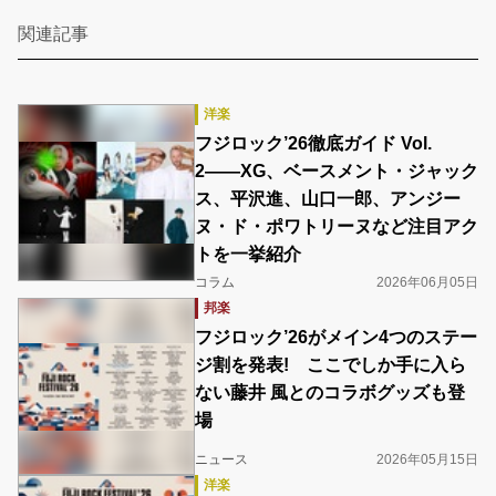
関連記事
洋楽
フジロック’26徹底ガイド Vol.
2――XG、ベースメント・ジャック
ス、平沢進、山口一郎、アンジー
ヌ・ド・ポワトリーヌなど注目アク
トを一挙紹介
コラム
2026年06月05日
邦楽
フジロック’26がメイン4つのステー
ジ割を発表! ここでしか手に入ら
ない藤井 風とのコラボグッズも登
場
ニュース
2026年05月15日
洋楽