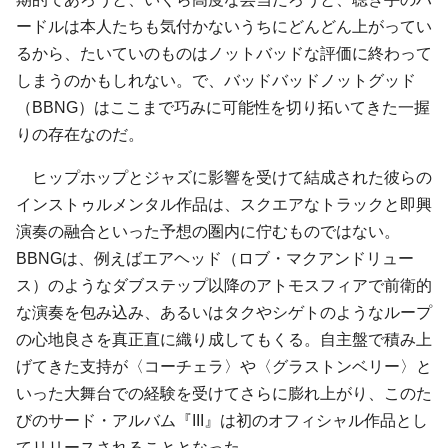
ードルは本人たちも気付かないうちにどんどん上がってい
るから、たいていのものはノットバッドな評価に終わって
しまうのかもしれない。で、バッドバッドノットグッド
（BBNG）はここまで巧みに可能性を切り拓いてきた一握
りの存在なのだ。
ヒップホップとジャズに影響を受けて結成された彼らの
インストゥルメンタル作品は、スクエアなトラックと即興
演奏の融合といった予想の圏内に佇むものではない。
BBNGは、例えばエアヘッド（ロブ・マクアンドリュー
ス）のようなダブステップ以降のアトモスフィアで前衛的
な演奏を包み込み、あるいはタクやシゲトのようなループ
の心地良さを真正直に織り成してもくる。自主盤で積み上
げてきた支持が〈コーチェラ〉や〈グラストンベリー〉と
いった大舞台での経験を受けてさらに膨れ上がり、このた
びのサード・アルバム『III』は初のオフィシャル作品とし
てリリースされることとなった。