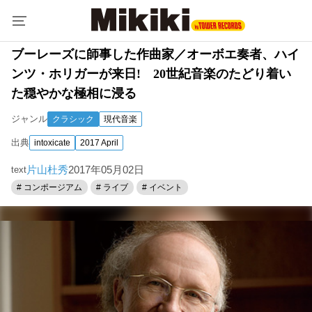
ブーレーズに師事した作曲家／オーボエ奏者、ハイ
ンツ・ホリガーが来日! 20世紀音楽のたどり着い
た穏やかな極相に浸る
ジャンル
クラシック
現代音楽
出典
intoxicate
2017 April
片山杜秀
2017年05月02日
text
# コンポージアム
# ライブ
# イベント