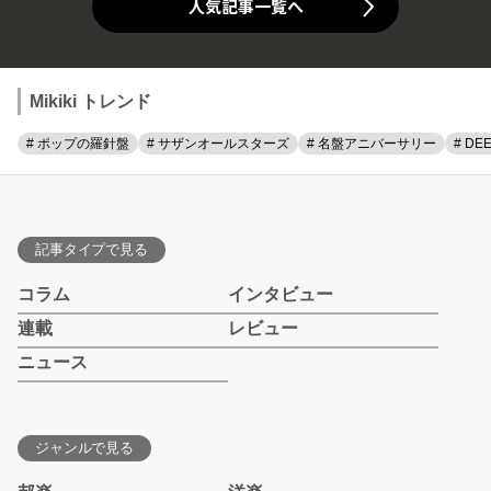
人気記事一覧へ
Mikiki トレンド
# ポップの羅針盤
# サザンオールスターズ
# 名盤アニバーサリー
# DE
記事タイプで見る
コラム
インタビュー
連載
レビュー
ニュース
ジャンルで見る