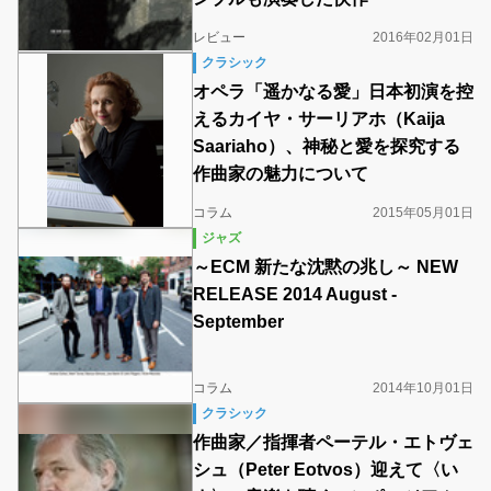
レビュー
2016年02月01日
クラシック
オペラ「遥かなる愛」日本初演を控
えるカイヤ・サーリアホ（Kaija
Saariaho）、神秘と愛を探究する
作曲家の魅力について
コラム
2015年05月01日
ジャズ
～ECM 新たな沈黙の兆し～ NEW
RELEASE 2014 August -
September
コラム
2014年10月01日
クラシック
作曲家／指揮者ペーテル・エトヴェ
シュ（Peter Eotvos）迎えて〈い