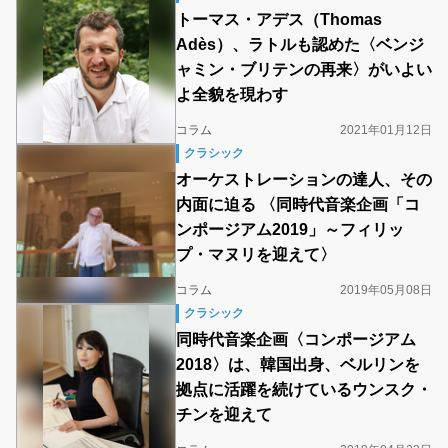
トーマス・アデス（Thomas
Adès）、ラトルも認めた〈ベンジ
ャミン・ブリテンの再来〉がいよい
よ全貌を現わす
コラム
2021年01月12日
クラシック
オーケストレーションの達人、その
内面に迫る 〈同時代音楽企画「コ
ンポージアム2019」～フィリッ
プ・マヌリを迎えて〉
コラム
2019年05月08日
クラシック
同時代音楽企画〈コンポージアム
2018〉は、韓国出身、ベルリンを
拠点に活躍を続けているウンスク・
チンを迎えて