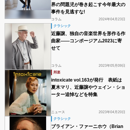
界の問題児が巻き起こす今年最大の
事件を見逃すな!
コラム
2024年04月23日
クラシック
近藤譲、独⾃の⾳楽世界を形作る作
曲家――コンポージアム2023に寄
せて
コラム
2023年05月09日
邦楽
intoxicate vol.163が発行 表紙は
夏木マリ、近藤譲やウェイン・ショ
ーター追悼などを特集
ニュース
2023年04月20日
クラシック
ブライアン・ファーニホウ（Brian