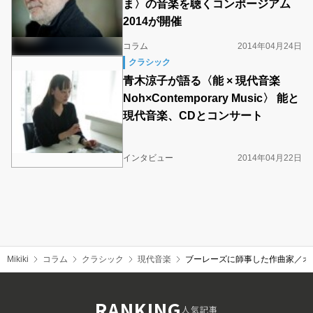
ま〉の音楽を聴くコンポージアム
2014が開催
コラム
2014年04月24日
クラシック
青木涼子が語る〈能 × 現代音楽
Noh×Contemporary Music〉 能と
現代音楽、CDとコンサート
インタビュー
2014年04月22日
Mikiki
コラム
クラシック
現代音楽
ブーレーズに師事した作曲家／オ
RANKING
人気記事