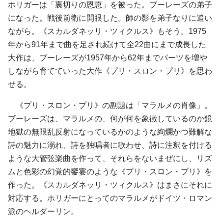
ホリガーは「裏切りの恩恵」を被った。ブーレーズの弟子
になった。戦後前衛に開眼した。師の影を弟子なりに追い
ながら。《スカルダネッリ・ツィクルス》もそう。1975
年から91年まで曲を足され続けて全22曲にまで成長した
大作は、ブーレーズが1957年から62年までパーツを増や
しながら育てていった大作《プリ・スロン・プリ》を思わ
せる。
《プリ・スロン・プリ》の副題は「マラルメの肖像」。
ブーレーズは、マラルメの、何が何を象徴しているのか鏡
地獄の無限乱反射になっているかのような絢爛かつ難解な
詩の魅力に溺れ、詩を独唱者に歌わせ、詩に注釈を付ける
ような大管弦楽曲を作って、それらをないまぜにし、リズ
ムと色彩の幻覚的饗宴のような《プリ・スロン・プリ》を
作った。《スカルダネッリ・ツィクルス》はまさにそれに
対応する。ホリガーにとってのマラルメがドイツ・ロマン
派のヘルダーリン。