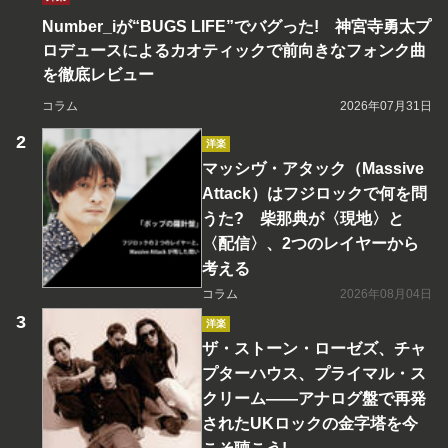
Number_iが“BUGS LIFE”でバグった! 神宮寺勇太プ
ロデュースによるカオティックで前向きなフォンク曲
を徹底レビュー
コラム
2026年07月31日
洋楽
マッシヴ・アタック（Massive
Attack）はフジロックで何を問
うた? 柴那典が〈現地〉と
〈配信〉、2つのレイヤーから
考える
コラム
2026年08月04日
洋楽
ザ・ストーン・ローゼズ、チャ
プターハウス、プライマル・ス
クリーム――アナログ盤で再発
されたUKロックの金字塔を今