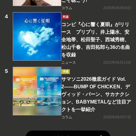
こそ聴こう!
コラム
2026年08月04日
邦楽
コンピ『心に響く夏唄』がリリ
ース プリプリ、井上陽水、安
全地帯、松田聖子、西城秀樹、
松山千春、吉田拓郎ら36の名曲
を収録
ニュース
2023年06月13日
洋楽
サマソニ2026徹底ガイド Vol.
2――BUMP OF CHICKEN、デ
ヴィッド・バーン、サカナクシ
ョン、BABYMETALなど注目ア
クトを一挙紹介
コラム
2026年08月07日