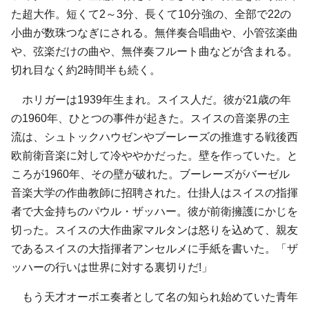
た超大作。短くて2～3分、長くて10分強の、全部で22の
小曲が数珠つなぎにされる。無伴奏合唱曲や、小管弦楽曲
や、弦楽だけの曲や、無伴奏フルート曲などが含まれる。
切れ目なく約2時間半も続く。
ホリガーは1939年生まれ。スイス人だ。彼が21歳の年
の1960年、ひとつの事件が起きた。スイスの音楽界の主
流は、シュトックハウゼンやブーレーズの推進する戦後西
欧前衛音楽に対して冷ややかだった。壁を作っていた。と
ころが1960年、その壁が破れた。ブーレーズがバーゼル
音楽大学の作曲教師に招聘された。仕掛人はスイスの指揮
者で大金持ちのパウル・ザッハー。彼が前衛擁護にかじを
切った。スイスの大作曲家マルタンは怒りを込めて、親友
であるスイスの大指揮者アンセルメに手紙を書いた。「ザ
ッハーの行いは世界に対する裏切りだ!」
もう天才オーボエ奏者として名の知られ始めていた青年