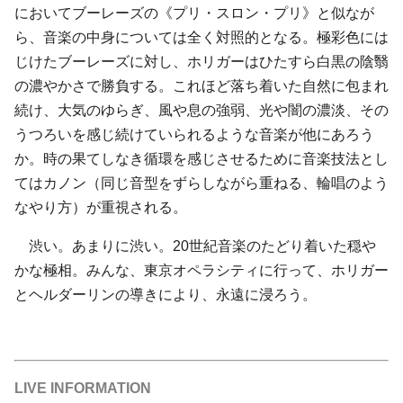
においてブーレーズの《プリ・スロン・プリ》と似なが
ら、音楽の中身については全く対照的となる。極彩色には
じけたブーレーズに対し、ホリガーはひたすら白黒の陰翳
の濃やかさで勝負する。これほど落ち着いた自然に包まれ
続け、大気のゆらぎ、風や息の強弱、光や闇の濃淡、その
うつろいを感じ続けていられるような音楽が他にあろう
か。時の果てしなき循環を感じさせるために音楽技法とし
てはカノン（同じ音型をずらしながら重ねる、輪唱のよう
なやり方）が重視される。
渋い。あまりに渋い。20世紀音楽のたどり着いた穏や
かな極相。みんな、東京オペラシティに行って、ホリガー
とヘルダーリンの導きにより、永遠に浸ろう。
LIVE INFORMATION