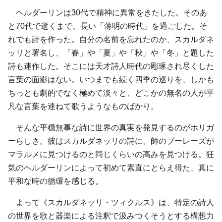
ヘルダーリンは30代で精神に異常をきたした。そのあ
と70代で逝くまで、長い「薄明の時代」を過ごした。そ
れでも詩を作った。自分の名前を忘れたのか、スカルダネ
ッリと署名し、「春」や「夏」や「秋」や「冬」と題した
詩も連作した。そこには天才詩人時代の彫琢され尽くした
言葉の面影はない。いつまでも続く四季の巡りを、しかも
ちっとも劇的でなく極めて淡々と、どこかの無名の人が平
凡な言葉を連ねて歌うようなものばかり。
そんな平穏無事な詩に世界の真実を発見するのがホリガ
ーらしさ。彼はスカルダネッリの詩に、師のブーレーズが
マラルメに見つけるのと同じくらいの高みを見つける。狂
気のヘルダーリンによって初めて素直にとらえ得た、真に
平和な時の循環を感じる。
よって《スカルダネッリ・ツィクルス》は、特定の詩人
の世界を歌と器楽による注釈で汲みつくそうとする構想力