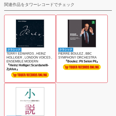
関連作品をタワーレコードでチェック
クラシック
クラシック
TERRY EDWARDS , HEINZ
PIERRE BOULEZ , BBC
HOLLIGER , LONDON VOICES ,
SYMPHONY ORCHESTRA
ENSEMBLE MODERN
『Boulez: Pli Selon Pli』
『Heinz Holliger:Scardanelli-
Zyklus』