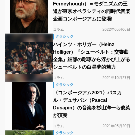
Ferneyhough）＝モダニズムの王
道が東京オペラシティの同時代音楽
企画コンポージアムに登場!
コラム
2022年05月06日
クラシック
ハインツ・ホリガー（Heinz
Holliger）『シューベルト：交響曲
全集』細部の彫琢から浮かび上がる
シューベルトの白昼夢的魅力
コラム
2021年10月27日
クラシック
〈コンポージアム2021〉パスカ
ル・デュサパン（Pascal
Dusapin）の音楽を杉山洋一ら俊英
が演奏
コラム
2021年05月20日
クラシック