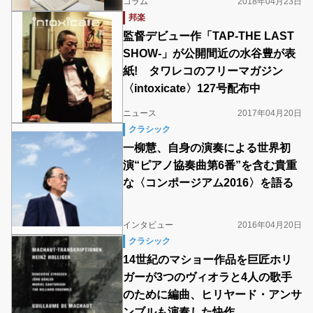
コラム
2018年04月23日
邦楽
監督デビュー作「TAP-THE LAST
SHOW-」が公開間近の水谷豊が表
紙! タワレコのフリーマガジン
〈intoxicate〉127号配布中
ニュース
2017年04月20日
クラシック
一柳慧、自身の演奏による世界初
演“ピアノ協奏曲第6番”を含む貴重
な〈コンポージアム2016〉を語る
インタビュー
2016年04月20日
クラシック
14世紀のマショー作品を巨匠ホリ
ガーが3つのヴィオラと4人の歌手
のために編曲、ヒリヤード・アンサ
ンブルも演奏した快作