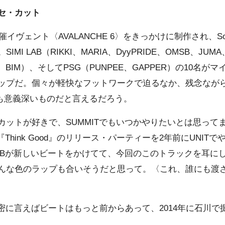
セ・カット
イヴェント〈AVALANCHE 6〉をきっかけに制作され、Sou
I LAB（RIKKI、MARIA、DyyPRIDE、OMSB、JUM
（in-d、BIM）、そしてPSG（PUNPEE、GAPPER）の10
ップだ。個々が軽快なフットワークで迫るなか、残念なが
参加も意義深いものだと言えるだろう。
カットが好きで、SUMMITでもいつかやりたいとは思って
Think Good』のリリース・パーティーを2年前にUNIT
SBが新しいビートをかけてて、今回のこのトラックを耳に
んな色のラップも合いそうだと思って。〈これ、誰にも渡
密に言えばビートはもっと前からあって、2014年に石川で