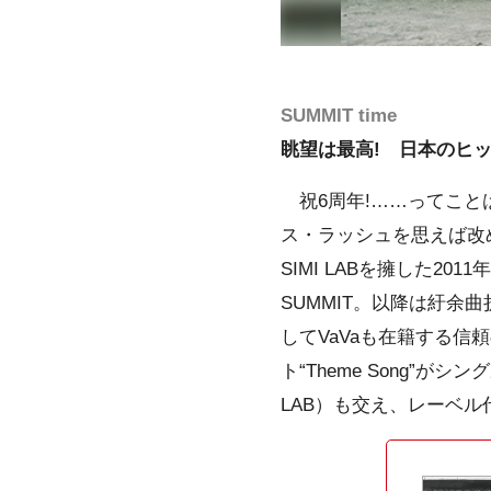
SUMMIT time
眺望は最高! 日本のヒ
祝6周年!……ってこと
ス・ラッシュを思えば改め
SIMI LABを擁した
SUMMIT。以降は紆余曲折あ
してVaVaも在籍する
ト“Theme Song”
LAB）も交え、レーベ