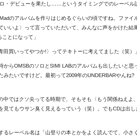
）でソロ・デビューを果たし……というタイミングでのレーベ
 No Madのアルバムを作りはじめるぐらいの頃ですね。ファ
いいよ〉って言っていただいて、みんなに声をかけた結果、P
属することになって」
青田買いってやつか!〉ってテキトーに考えてました（笑）
からOMSBのソロとSIMI LABのアルバムも出したいと
みたいですけど。最初って2009年のUNDERBARやんね
の中ではクソ尖ってる時期で、そもそも〈もう関係ねえよ
を見てもウサン臭く見えるっていう（笑）。でもCDは出し
るレーベル名は「山登りの本とかをよく読んでて、小さ