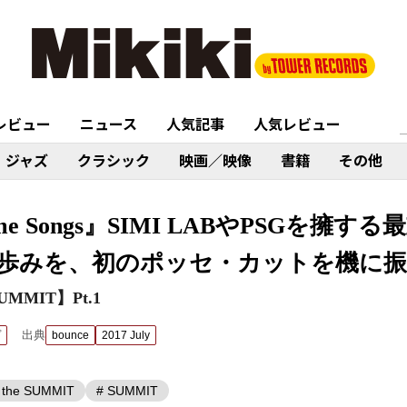
レビュー
ニュース
人気記事
人気レビュー
ジャズ
クラシック
映画／映像
書籍
その他
eme Songs』SIMI LABやPSGを擁
歩みを、初のポッセ・カットを機に振
SUMMIT】Pt.1
出典
プ
bounce
2017 July
g the SUMMIT
# SUMMIT