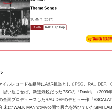
Theme Songs
SUMMIT
（2017）
JAPAN
R&B / Hip Hop
ル
ァイルレコード在籍時にA&R担当としてPSG、RAU DEF
思い起こせば、新進気鋭だったPSGの『David』（200
の全面プロデュースしたRAU DEFのデビュー作『ESCALAT
末に“WALK MAN”のMV公開で脚光を浴びていたSIMI LA