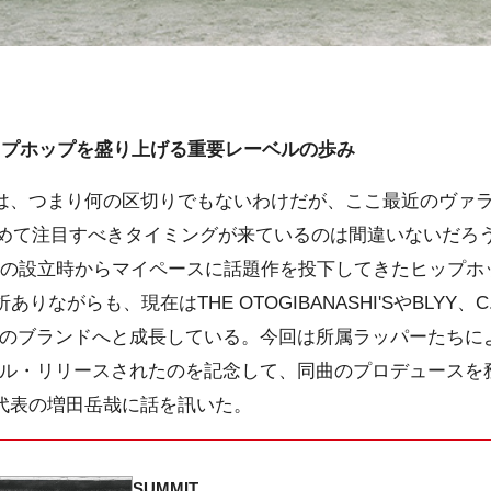
ップホップを盛り上げる重要レーベルの歩み
は、つまり何の区切りでもないわけだが、ここ最近のヴァ
て注目すべきタイミングが来ているのは間違いないだろう。P
2011年の設立時からマイペースに話題作を投下してきたヒップ
りながらも、現在はTHE OTOGIBANASHI'SやBLYY、C.O
信頼のブランドへと成長している。今回は所属ラッパーたちに
がシングル・リリースされたのを記念して、同曲のプロデュースを務
ル代表の増田岳哉に話を訊いた。
SUMMIT