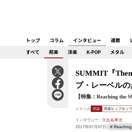
トップ
コラム
インタビュー
連載
すべて
邦楽
洋楽
K-POP
メタル
SUMMIT『Th
プ・レーベルの
【特集：Reaching the 
ジャンル
邦楽
邦楽ヒップホッ
インタヴュー・文
出嶌孝次
2017年07月07日
# Reachin