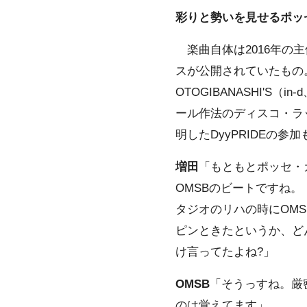
彩りと勢いを見せるポッ
楽曲自体は2016年の主催
スが公開されていたもの。SIM
OTOGIBANASHI'S
ール作法のディスコ・ラ
明したDyyPRIDEの
増田
「もともとポッセ・
OMSBのビートですね。『
タジオのリハの時にOM
ピンときたというか、ど
け言ってたよね?」
OMSB
「そうっすね。厳
のは覚えてます」