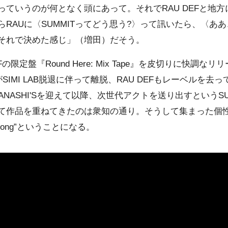
っていうのが何となく頭にあって。それでRAU DEFと地
RAUに〈SUMMITってどう思う?〉って訊いたら、〈あ
それで決めた感じ」（増田）だそう。
.Fの限定盤『Round Here: Mix Tape』を皮切りに快調な
がSIMI LAB脱退に伴って離脱、RAU DEFもレーベルを
IBANASHI'Sを迎えて以降、次世代アクトを送り出すというS
て作品を重ねてきたのは衆知の通り。そうして集まった個
Song”ということになる。