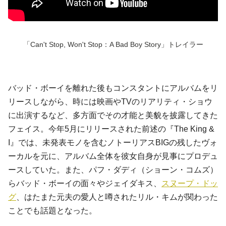
「Can't Stop, Won't Stop：A Bad Boy Story」
トレイラー
バッド・ボーイを離れた後もコンスタントにアルバムをリ
リースしながら、時には映画やTVのリアリティ・ショウ
に出演するなど、多方面でその才能と美貌を披露してきた
フェイス。今年5月にリリースされた前述の『The King &
I』
では、未発表モノを含むノトーリアスBIGの残したヴォ
ーカルを元に、アルバム全体を彼女自身が見事にプロデュ
ースしていた。
また、パフ・ダディ（ショーン・コムズ）
らバッド・ボーイの面々やジェイダキス、
スヌープ・ドッ
グ
、はたまた元夫の愛人と噂されたリル・キムが関わった
ことでも話題となった。