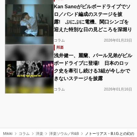
Kan Sanoがビルボードライブでソ
ロ／バンド編成のステージを披
露! ぷにぷに電機、関口シンゴを
迎えた特別な日の見どころを深堀り
コラム
2026年01月23日
邦楽
浅井健一、麗蘭、パール兄弟がビル
ボードライブに登場! 日本のロッ
ク史を牽引し続ける3組が今しかで
きないステージを披露
コラム
2026年01月16日
Mikiki
コラム
洋楽
洋楽ソウル／R&B
ノトーリアス・B.I.G.との幻のデ