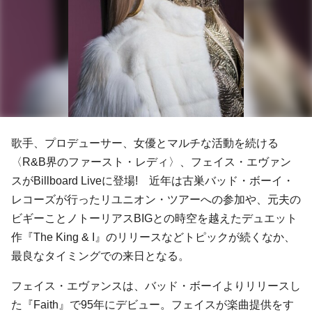
歌手、プロデューサー、女優とマルチな活動を続ける
〈R&B界のファースト・レディ〉、フェイス・エヴァン
スがBillboard Liveに登場!
近年は古巣
バッド・ボーイ・
レコーズが
行ったリユニオン・ツアーへの参加や、元夫の
ビギーこと
ノトーリアスBIGとの時空を越えたデュエット
作『The King & I』
のリリースなどトピックが続くなか、
最良なタイミングでの来日となる。
フェイス・エヴァンス
は、
バッド・ボーイより
リリースし
た
『Faith』で95年にデビュー。フェイスが楽曲提供をす