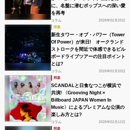
に、名盤に潜むポップスへの深い愛
を再考
コラム
2026年02月25日
洋楽
新生タワー・オブ・パワー（Tower
Of Power）が来日! オークランド
ストロークを間近で体感できるビル
ボードライブツアーの注目ポイント
とは?
コラム
2026年02月20日
邦楽
SCANDALと日食なつこが横浜で
共演! 〈Grooving Night ×
Billboard JAPAN Women In
Music〉によるプレミアムな公演の
楽しみ方とは?
コラム
2026年02月12日
邦楽