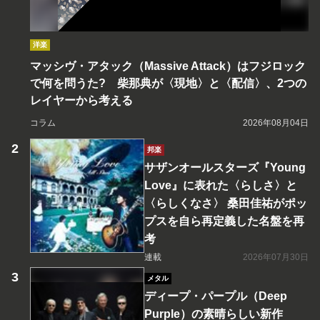
洋楽
マッシヴ・アタック（Massive Attack）はフジロック
で何を問うた? 柴那典が〈現地〉と〈配信〉、2つの
レイヤーから考える
コラム
2026年08月04日
邦楽
サザンオールスターズ『Young
Love』に表れた〈らしさ〉と
〈らしくなさ〉 桑田佳祐がポッ
プスを自ら再定義した名盤を再
考
連載
2026年07月30日
メタル
ディープ・パープル（Deep
Purple）の素晴らしい新作