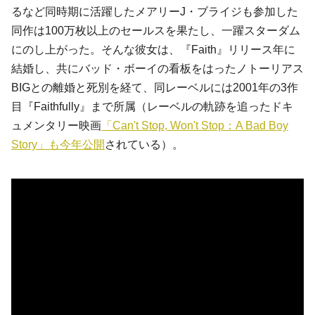
るなど
同時期に活躍したメアリーJ・ブライジも参加した
同作は
100万枚以上のセールスを果たし、一躍スターダム
にのし上がった。そんな彼女は、
『Faith』
リリース年に
結婚し、共にバッド・ボーイの看板をはった
ノトーリアス
BIG
との離婚と死別を経て、同レーベルには2001年の
3作
目
『Faithfully』まで所属（レーベルの軌跡を追ったドキ
ュメンタリー映画
「Can't Stop, Won't Stop：A Bad Boy
Story」も今年公開
されている）。