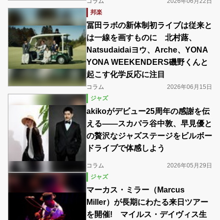
コラム
2026年06月22日
邦楽
冨田ラボの新体制初ライブは従来と
は一線を画すものに 北村蕗、
Natsudaidaiヨウ、Arche、YONA
YONA WEEKENDERS磯野くんと
起こす化学反応に注目
コラム
2026年06月15日
ジャズ
akikoがデビュー25周年の感謝を伝
える――スカパラ谷中敦、早見優と
の贅沢なジャズステージをビルボー
ドライブで体感しよう
コラム
2026年05月29日
ジャズ
マーカス・ミラー（Marcus
Miller）が長期にわたる来日ツアー
を開催! マイルス・デイヴィス生