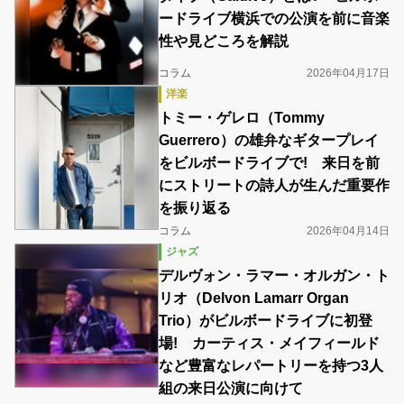
ードライブ横浜での公演を前に音楽
性や見どころを解説
コラム
2026年04月17日
洋楽
トミー・ゲレロ（Tommy
Guerrero）の雄弁なギタープレイ
をビルボードライブで! 来日を前
にストリートの詩人が生んだ重要作
を振り返る
コラム
2026年04月14日
ジャズ
デルヴォン・ラマー・オルガン・ト
リオ（Delvon Lamarr Organ
Trio）がビルボードライブに初登
場! カーティス・メイフィールド
など豊富なレパートリーを持つ3人
組の来日公演に向けて