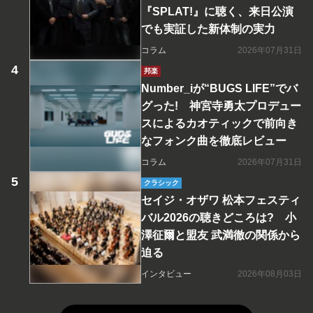
『SPLAT!』に聴く、来日公演
でも実証した新体制の実力
コラム
2026年07月31日
邦楽
Number_iが“BUGS LIFE”でバ
グった! 神宮寺勇太プロデュー
スによるカオティックで前向き
なフォンク曲を徹底レビュー
コラム
2026年07月31日
クラシック
セイジ・オザワ 松本フェスティ
バル2026の聴きどころは? 小
澤征爾と盟友 武満徹の関係から
迫る
インタビュー
2026年08月03日