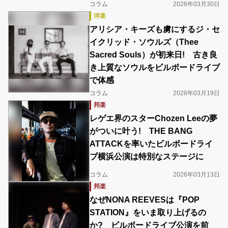
コラム
2026年03月30日
洋楽
アリシア・キーズも虜にするジ・セ
イクリッド・ソウルズ（Thee
Sacred Souls）が初来日! 古き良
き上質なソウルをビルボードライブ
で体感
コラム
2026年03月19日
邦楽
レゲエ界のスターChozen Leeの夢
がついに叶う! THE BANG
ATTACKを率いたビルボードライ
ブ横浜公演は特別なステージに
コラム
2026年03月13日
邦楽
なぜNONA REEVESは『POP
STATION』をいま取り上げるの
か? ビルボードライブ公演を前