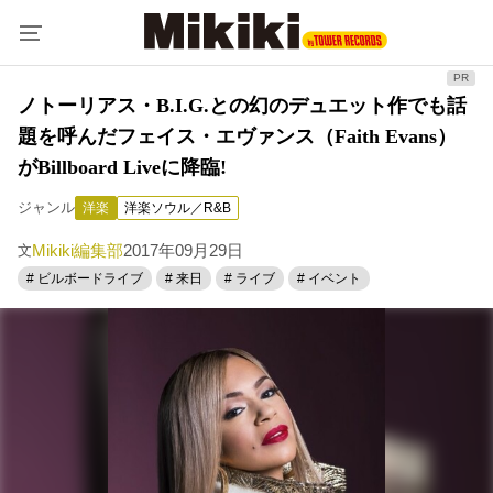
ノトーリアス・B.I.G.との幻のデュエット作でも話
題を呼んだフェイス・エヴァンス（Faith Evans）
がBillboard Liveに降臨!
ジャンル
洋楽
洋楽ソウル／R&B
Mikiki編集部
2017年09月29日
文
# ビルボードライブ
# 来日
# ライブ
# イベント