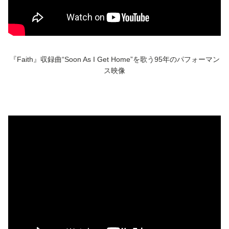
『Faith』
収録曲“Soon As I Get Home”を歌う95年のパフォーマン
ス映像