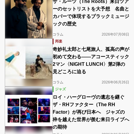
ザ・ルーツ（The Roots）来日ツア
ーのセットリストを大予想 名曲と
カバーで体現するブラックミュージ
ックの歴史
コラム
2026年07月08日
邦楽
奇妙礼太郎と七尾旅人、孤高の声が
初めて交わる――アコースティック
2マン〈NIGHT LUNCH〉第2弾の
見どころに迫る
コラム
2026年06月26日
ジャズ
ロイ・ハーグローヴの遺志を継ぐ
ザ・RHファクター（The RH
Factor）が再び日本へ ジャズの
枠を越えた世界が羨む来日ライブへ
の期待