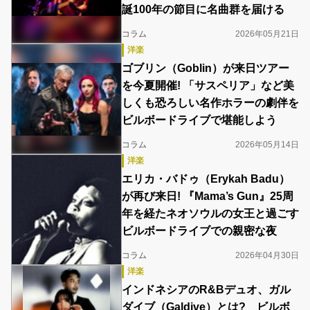
誕100年の節目に名曲群を届ける
コラム
2026年05月21日
洋楽
ゴブリン（Goblin）が来日ツアー
を今夏開催! 「サスペリア」など美
しくも恐ろしい名作ホラーの劇伴を
ビルボードライブで堪能しよう
コラム
2026年05月14日
洋楽
エリカ・バドゥ（Erykah Badu）
が再び来日! 『Mama’s Gun』25周
年を経たネオソウルの女王と過ごす
ビルボードライブでの親密な夜
コラム
2026年04月30日
洋楽
インドネシアのR&Bデュオ、ガル
ダイブ（Galdive）とは? ビルボ