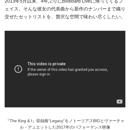
2013年5月以来、4年ぶりに
Billboard Live
に帰ってくるフ
ェイス。そんな彼女の代表曲から新作のナンバーまで織り
交ぜたセットリストを、贅沢な空間で味わい尽くしたい。
『The King & I』
収録曲
“Legacy”を
ノトーリアスBIGとヴァーチャ
ル・デュエットした2017年のパフォーマンス映像