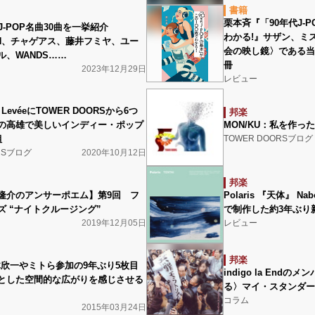
書籍
栗本斉『「90年代J-
J-POP名曲30曲を一挙紹介
わかる!』サザン、ミスチ
EN、チャゲアス、藤井フミヤ、ユー
会の映し鏡〉である当
ル、WANDS……
冊
2023年12月29日
レビュー
w LevéeにTOWER DOORSから6つ
邦楽
の高雄で美しいインディー・ポップ
MON/KU：私を作った
組
TOWER DOORSブログ
RSブログ
2020年10月12日
邦楽
隆介のアンサーポエム】第9回 フ
Polaris 『天体』 
ズ “ナイトクルージング”
で制作した約3年ぶり
2019年12月05日
レビュー
邦楽
、茂木欣一やミトら参加の9年ぶり5枚目
indigo la End
とした空間的な広がりを感じさせる
る〉マイ・スタンダー
コラム
2015年03月24日