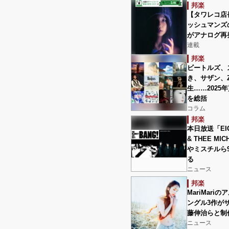
邦楽
‎【タワレコ店長
ッシュマンズ
がアナログ再
連載
邦楽
ビートルズ、
き、サザン、Z
生……202
を総括
コラム
邦楽
本日放送「EIGH
& THEE MI
やミスチルら
る
ニュース
邦楽
MariMar
ングル3作が
藤伸治らと制
ニュース