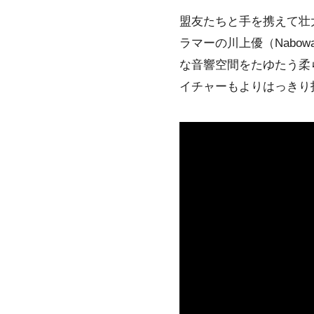
盟友たちと手を携えて壮
ラマーの川上優（Nab
な音響空間をたゆたう柔
イチャーもよりはっきり打