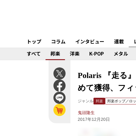
トップ
コラム
インタビュー
連載
すべて
邦楽
洋楽
K-POP
メタル
Polaris 
めて獲得、フィ
ジャンル
邦楽
邦楽ポップ／ロ
鬼頭隆生
2017年12月20日