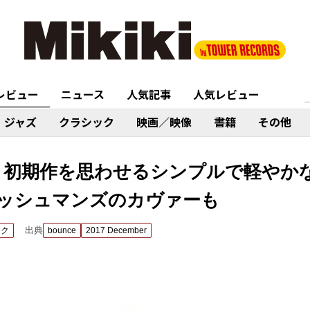
レビュー
ニュース
人気記事
人気レビュー
ジャズ
クラシック
映画／映像
書籍
その他
『走る』 初期作を思わせるシンプルで軽や
ッシュマンズのカヴァーも
出典
ック
bounce
2017 December