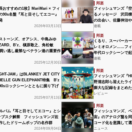
邦楽
おすすめの1枚】MariMari × フィ
フィッシュマンズ『空
の90s名盤『耳と目そしてエコー』
るメッセージ 沢田穣
発
の出会い、佐藤伸治や
2026年03月13日
連載
邦楽
ストーンズ、オアシス、中島みゆ
くるり、スーパーカー、S
ARD、B’z、槇原敬之、角松敏
レミオロメン……フィ
5年買い逃し厳禁なベテラン達の重要作
年代ロックシーンで起
連載
2025年12月30日
邦楽
T-JAM」はBLANKEY JET CITY
フィッシュマンズ『HIST
CHELLE GUN ELEPHANT特集 B’z
野清志郎ら迎えたライ
90sロックシーンとともに掘り下げ
膨大な記録をまとめた
レビュー
2025年07月13日
邦楽
iのアルバム『耳と目そしてエコー』とシ
フィッシュマンズ、ベ
サブスク解禁 フィッシュマンズ佐
宙』のアナログ盤を同
作したドリームポップの名作群
コード化を意識して選
2024年09月04日
ニュース