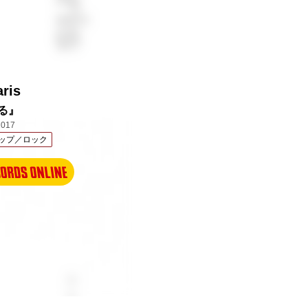
aris
る』
017
ップ／ロック