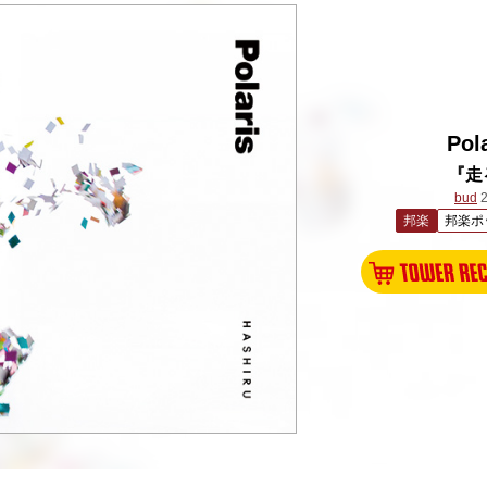
Pol
『走
bud
2
邦楽
邦楽ポ