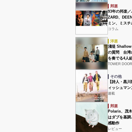
邦楽
93年の邦楽／
ZARD、DE
ミン、ミスチ
コラム
洋楽
淺堤 Shallo
の質問 台湾
を奏でる4人
TOWER DOO
その他
【詩人・黒川
ィッシュマン
連載
邦楽
Polaris
はダブを基調
感動作
レビュー