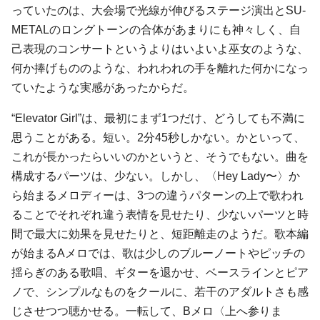
っていたのは、大会場で光線が伸びるステージ演出とSU-
METALのロングトーンの合体があまりにも神々しく、自
己表現のコンサートというよりはいよいよ巫女のような、
何か捧げもののような、われわれの手を離れた何かになっ
ていたような実感があったからだ。
“Elevator Girl”は、最初にまず1つだけ、どうしても不満に
思うことがある。短い。2分45秒しかない。かといって、
これが長かったらいいのかというと、そうでもない。曲を
構成するパーツは、少ない。しかし、〈Hey Lady〜〉か
ら始まるメロディーは、3つの違うパターンの上で歌われ
ることでそれぞれ違う表情を見せたり、少ないパーツと時
間で最大に効果を見せたりと、短距離走のようだ。歌本編
が始まるAメロでは、歌は少しのブルーノートやピッチの
揺らぎのある歌唱、ギターを退かせ、ベースラインとピア
ノで、シンプルなものをクールに、若干のアダルトさも感
じさせつつ聴かせる。一転して、Bメロ〈上へ参りま