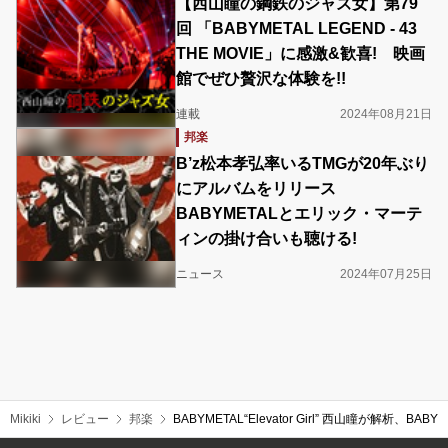
【西山瞳の鋼鉄のジャズ女】第79
回 「BABYMETAL LEGEND - 43
THE MOVIE」に感激&歓喜! 映画
館でぜひ贅沢な体験を!!
連載
2024年08月21日
邦楽
B’z松本孝弘率いるTMGが20年ぶり
にアルバムをリリース
BABYMETALとエリック・マーテ
ィンの掛け合いも聴ける!
ニュース
2024年07月25日
Mikiki
レビュー
邦楽
BABYMETAL“Elevator Girl” 西山瞳が解析、