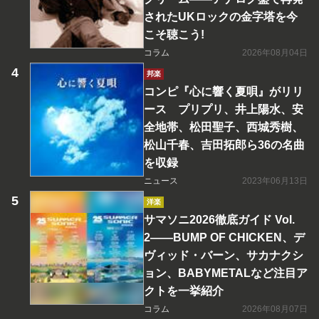
されたUKロックの金字塔を今
こそ聴こう!
コラム
2026年08月04日
邦楽
コンピ『心に響く夏唄』がリリ
ース プリプリ、井上陽水、安
全地帯、松田聖子、西城秀樹、
松山千春、吉田拓郎ら36の名曲
を収録
ニュース
2023年06月13日
洋楽
サマソニ2026徹底ガイド Vol.
2――BUMP OF CHICKEN、デ
ヴィッド・バーン、サカナクシ
ョン、BABYMETALなど注目ア
クトを一挙紹介
コラム
2026年08月07日