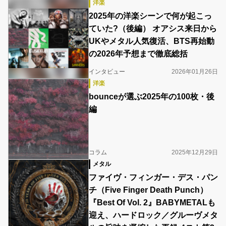
洋楽
2025年の洋楽シーンで何が起こっ
ていた?（後編） オアシス来日から
UKやメタル人気復活、BTS再始動
の2026年予想まで徹底総括
インタビュー
2026年01月26日
洋楽
bounceが選ぶ2025年の100枚・後
編
コラム
2025年12月29日
メタル
ファイヴ・フィンガー・デス・パン
チ（Five Finger Death Punch）
『Best Of Vol. 2』BABYMETALも
迎え、ハードロック／グルーヴメタ