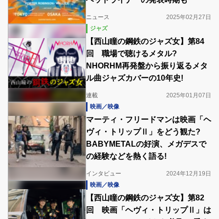
ニュース
2025年02月27日
ジャズ
【西山瞳の鋼鉄のジャズ女】第84
回 職場で聴けるメタル?
NHORHM再発盤から振り返るメタ
ル曲ジャズカバーの10年史!
連載
2025年01月07日
映画／映像
マーティ・フリードマンは映画「ヘ
ヴィ・トリップⅡ」をどう観た?
BABYMETALの好演、メガデスで
の経験などを熱く語る!
インタビュー
2024年12月19日
映画／映像
【西山瞳の鋼鉄のジャズ女】第82
回 映画「ヘヴィ・トリップⅡ」は