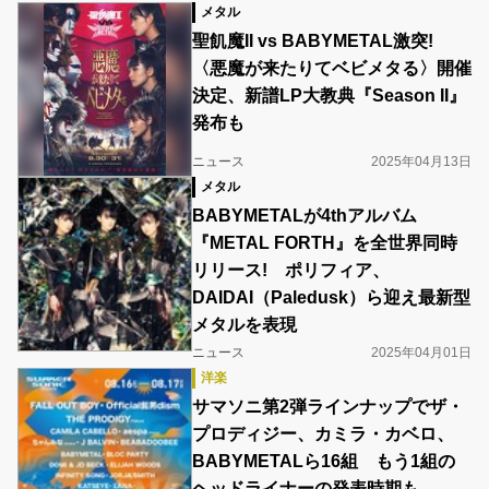
メタル
聖飢魔II vs BABYMETAL激突!
〈悪魔が来たりてベビメタる〉開催
決定、新譜LP大教典『Season II』
発布も
ニュース
2025年04月13日
メタル
BABYMETALが4thアルバム
『METAL FORTH』を全世界同時
リリース! ポリフィア、
DAIDAI（Paledusk）ら迎え最新型
メタルを表現
ニュース
2025年04月01日
洋楽
サマソニ第2弾ラインナップでザ・
プロディジー、カミラ・カベロ、
BABYMETALら16組 もう1組の
ヘッドライナーの発表時期も