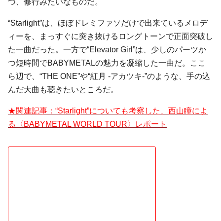
つ、修行みたいなものだ。
“Starlight”は、ほぼドレミファソだけで出来ているメロデ
ィーを、まっすぐに突き抜けるロングトーンで正面突破し
た一曲だった。一方で“Elevator Girl”は、少しのパーツか
つ短時間でBABYMETALの魅力を凝縮した一曲だ。ここ
ら辺で、“THE ONE”や“紅月 -アカツキ-”のような、手の込
んだ大曲も聴きたいところだ。
★関連記事：“Starlight”についても考察した、西山瞳によ
る〈BABYMETAL WORLD TOUR〉レポート