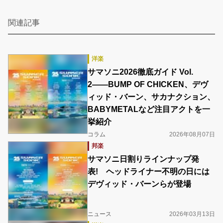
関連記事
洋楽
サマソニ2026徹底ガイド Vol.
2――BUMP OF CHICKEN、デヴ
ィッド・バーン、サカナクション、
BABYMETALなど注目アクトを一
挙紹介
コラム
2026年08月07日
邦楽
サマソニ日割りラインナップ発
表! ヘッドライナー不明の日には
デヴィッド・バーンらが登場
ニュース
2026年03月13日