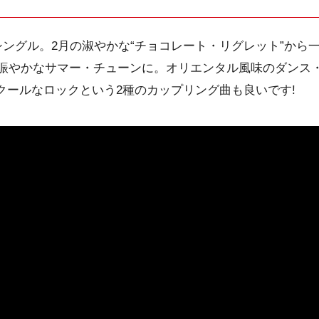
シングル。2月の淑やかな“チョコレート・リグレット”から
賑やかなサマー・チューンに。オリエンタル風味のダンス
たクールなロックという2種のカップリング曲も良いです!