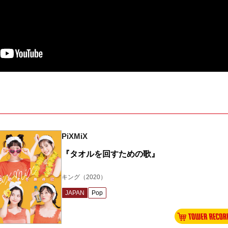
PiXMiX
『タオルを回すための歌』
キング
（2020）
JAPAN
Pop