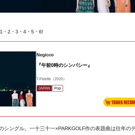
・2・3・4・5・6!
Negicco
『午前0時のシンパシー』
T-Palette
（2020）
JAPAN
Pop
のシングル。一十三十一×PARKGOLF作の表題曲は往年