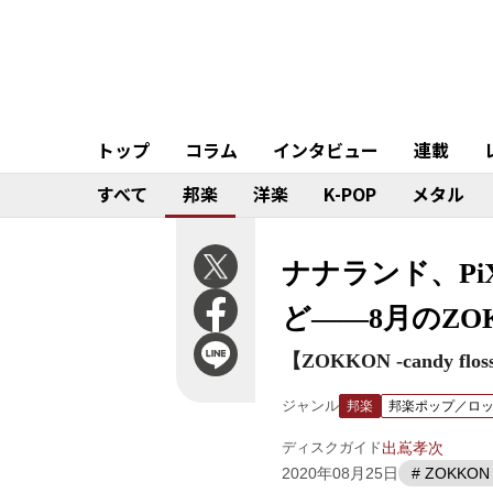
トップ
コラム
インタビュー
連載
すべて
邦楽
洋楽
K-POP
メタル
ナナランド、Pi
ど——8月のZO
【ZOKKON -candy flos
ジャンル
邦楽
邦楽ポップ／ロ
ディスクガイド
出嶌孝次
2020年08月25日
# ZOKKON -