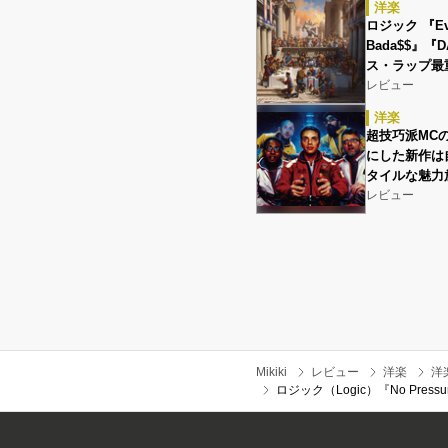
洋楽
ロジック 『Ever
Bada$$』『
ス・ラップ最
レビュー
洋楽
超技巧派MC
にした新作は
タイルな魅力
レビュー
Mikiki
レビュー
洋楽
洋
ロジック（Logic）『No Pr