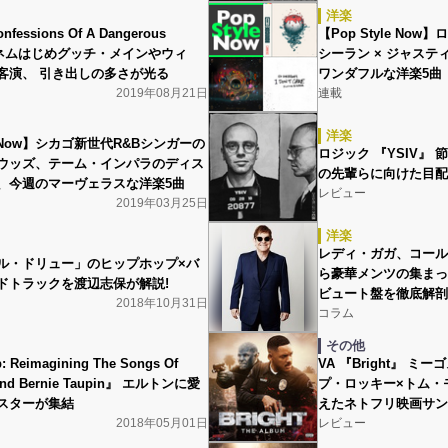
洋楽
essions Of A Dangerous
【Pop Style No
ミネムはじめグッチ・メインやウィ
シーラン × ジャス
客演、 引き出しの多さが光る
ワンダフルな洋楽5曲
2019年08月21日
連載
洋楽
le Now】シカゴ新世代R&Bシンガーの
ロジック 『YSIV』
ウッズ、テーム・インパラのディス
の先輩らに向けた目配
、今週のマーヴェラスな洋楽5曲
レビュー
2019年03月25日
洋楽
レディ・ガガ、コール
ル・ドリュー」のヒップホップ×バ
ら豪華メンツの集まっ
ドトラックを渡辺志保が解説!
ビュート盤を徹底解剖
2018年10月31日
コラム
その他
 Reimagining The Songs Of
VA 『Bright』 
 And Bernie Taupin』 エルトンに愛
プ・ロッキー×トム・
スターが集結
えたネトフリ映画サン
2018年05月01日
レビュー