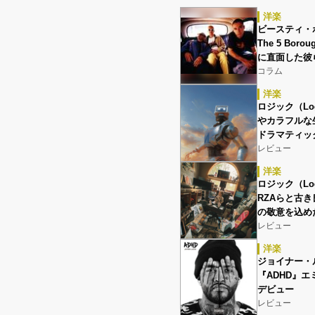
洋楽
ビースティ・ボー
The 5 Bo
に直面した彼
コラム
洋楽
ロジック（Log
やカラフルな
ドラマティッ
レビュー
洋楽
ロジック（Log
RZAらと古
の敬意を込め
レビュー
洋楽
ジョイナー・ルー
『ADHD』
デビュー
レビュー