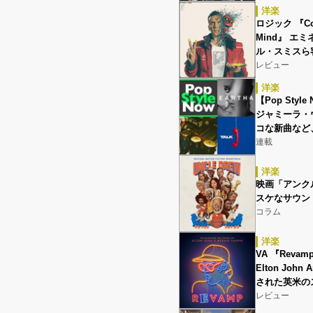
洋楽
ロジック 『Conf
Mind』 エ
ル・スミスら
レビュー
洋楽
【Pop Sty
ジャミーラ・
コな新曲など
連載
洋楽
映画「アンク
スケなサウン
コラム
洋楽
VA 『Revamp:
Elton John
された英米の
レビュー