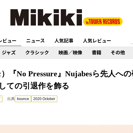
レビュー
ニュース
人気記事
人気レビュー
ジャズ
クラシック
映画／映像
書籍
その他
）『No Pressure』Nujabesら先
しての引退作を飾る
出典
プ
bounce
2020 October