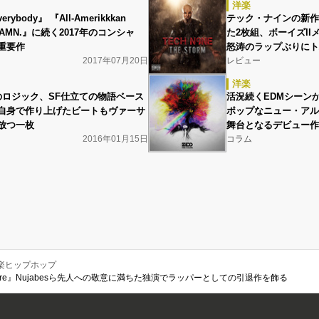
洋楽
ybody』 『All-Amerikkkan
テック・ナインの新作
DAMN.』に続く2017年のコンシャ
た2枚組、ボーイズI
重要作
怒涛のラップぶりにト
2017年07月20日
レビュー
洋楽
のロジック、SF仕立ての物語ベース
活況続くEDMシーン
自身で作り上げたビートもヴァーサ
ポップなニュー・アル
放つ一枚
舞台となるデビュー作
2016年01月15日
コラム
楽ヒップホップ
essure』Nujabesら先人への敬意に満ちた独演でラッパーとしての引退作を飾る