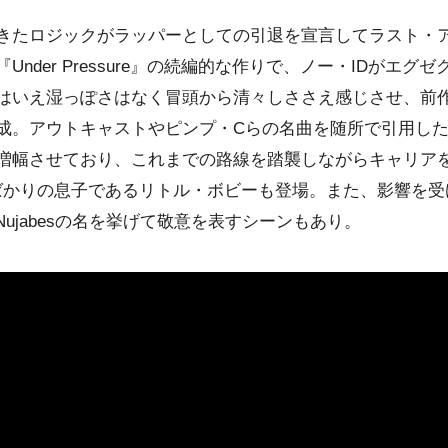
きたロジックがラッパーとしての引退を宣言してラスト・
nder Pressure』の続編的な作りで、ノー・IDがエ
はいえ湿っぽさはなく冒頭から清々しささえ感じさせ、前
成。アウトキャストやピンプ・Cらの名曲を随所で引用し
増幅させており、これまでの路線を踏襲しながらキャリア
したばかりの息子であるリトル・ボビーも登場。また、影響を
Nujabesの名を挙げて敬意を表すシーンもあり。