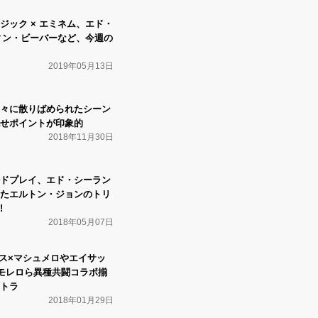
w】ロジック × エミネム、エド・
ティン・ビーバーなど、今週の
2019年05月13日
 節々に散りばめられたシーン
せポイントが印象的
2018年11月30日
ドプレイ、エド・シーラン
たエルトン・ジョンのトリ
!
2018年05月07日
ミーゴス×マシュメロやエイサッ
モレロら異種共闘コラボ揃
トラ
2018年01月29日