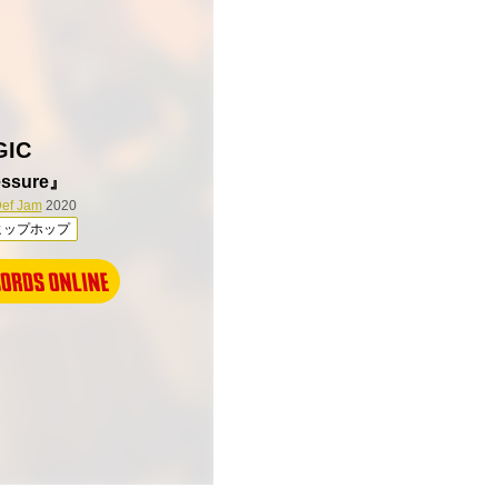
GIC
essure』
ef Jam
2020
ヒップホップ