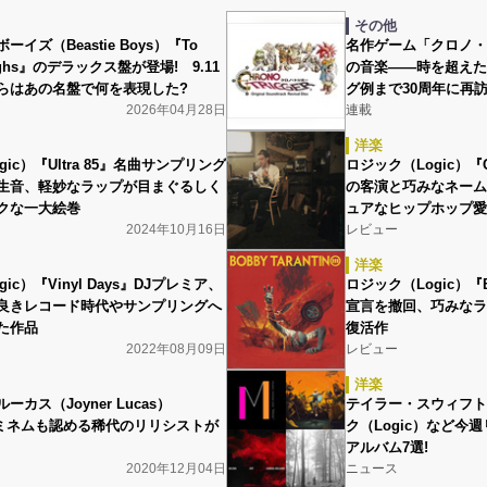
その他
イズ（Beastie Boys）『To
名作ゲーム「クロノ・
roughs』のデラックス盤が登場! 9.11
の音楽――時を超えた
らはあの名盤で何を表現した?
グ例まで30周年に再
2026年04月28日
連載
洋楽
ic）『Ultra 85』名曲サンプリング
ロジック（Logic）『C
生音、軽妙なラップが目まぐるしく
の客演と巧みなネーム
クな一大絵巻
ュアなヒップホップ愛
2024年10月16日
レビュー
洋楽
ic）『Vinyl Days』DJプレミア、
ロジック（Logic）『Bob
き良きレコード時代やサンプリングへ
宣言を撤回、巧みなラ
た作品
復活作
2022年08月09日
レビュー
洋楽
カス（Joyner Lucas）
テイラー・スウィフト（T
エミネムも認める稀代のリリシストが
ク（Logic）など今週
アルバム7選!
2020年12月04日
ニュース