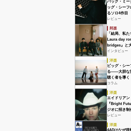
バック・ミーク（
ッグ・シーフ
るソロ4作目
レビュー
邦楽
「結局、私た
Laura day
bridges』
インタビュー
洋楽
ビッグ・シーフ
る――大胆な
聴く者を導く『Do
コラム
洋楽
エイドリアン・レ
『Bright 
ジオに招き制
レビュー
洋楽
4ADはなぜ