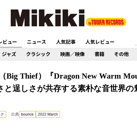
レビュー
ニュース
人気記事
人気レビュー
ジャズ
クラシック
映画／映像
書籍
その他
Thief）『Dragon New Warm Mounta
ましさと逞しさが共存する素朴な音世界
出典
ック
bounce
2022 March