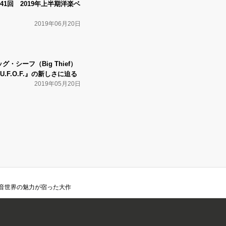
w】第41回 2019年上半期洋楽ベ
2019年06月20日
・シーフ（Big Thief）
.F.O.F.』の新しさに迫る
2019年05月20日
する素朴な音世界の魅力が宿った大作