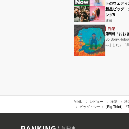
トのウェディ
新星ビッグ・
ング5
連載
邦楽
第5回「おお
So Sorry,
みました」「
Mikiki
レビュー
洋楽
洋
ビッグ・シーフ（Big Thief）『D
RANKING
人気記事