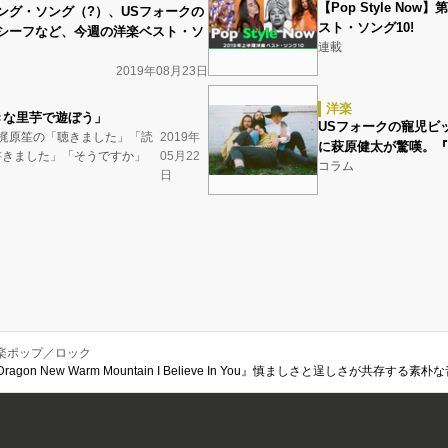
【Pop Style No
ング・ソング（?）、USフォークの
スト・ソング10!
シーフなど、今週の洋楽ベスト・ソ
連載
2019年08月23日
洋楽
きな里芋で遊ぼう」
USフォークの寵児ビッグ
Hobo梶原笙の「聴きました」「読
2019年
に萩原健太が驚嘆。『U
書きました」「そうですか」
05月22
コラム
日
楽ポップ／ロック
ragon New Warm Mountain I Believe In You』慎ましさと逞しさが共存