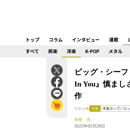
トップ
コラム
インタビュー
連載
すべて
邦楽
洋楽
K-POP
メタル
ビッグ・シーフ（Big 
In You』慎
作
ジャンル
洋楽
洋楽ポップ／ロ
香椎 恵
2022年02月28日