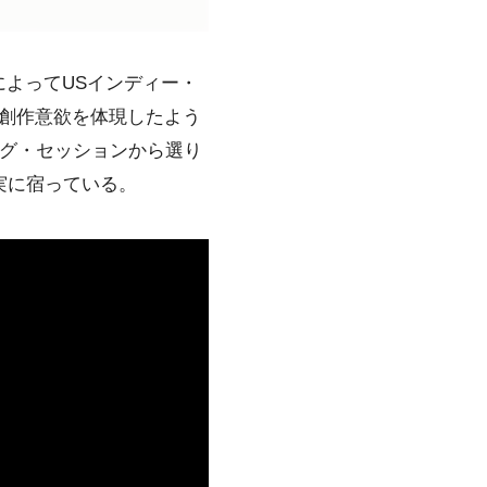
よってUSインディー・
創作意欲を体現したよう
ング・セッションから選り
実に宿っている。