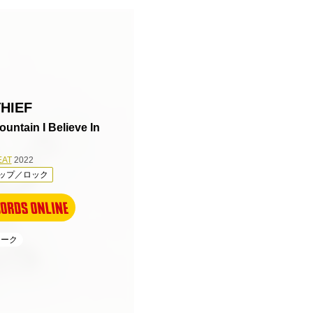
THIEF
ntain I Believe In
EAT
2022
ップ／ロック
ォーク