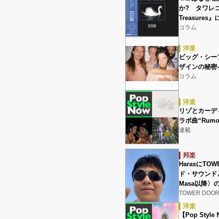
か? タワレコ限
Treasur
コラム
洋楽
ビッグ・シーフ
ザインの秘密
コラム
洋楽
リゾとカーディ・B
ラボ曲“Rum
連載
邦楽
HarasにTO
ド・サウンド
Masa以降
TOWER DOO
洋楽
【Pop Sty