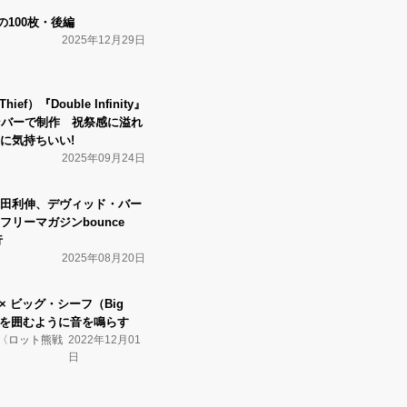
年の100枚・後編
2025年12月29日
ef）『Double Infinity』
ンバーで制作 祝祭感に溢れ
に気持ちいい!
2025年09月24日
田利伸、デヴィッド・バー
リーマガジンbounce
行
2025年08月20日
N × ビッグ・シーフ（Big
は火を囲むように音を鳴らす
Nの〈ロット熊戦
2022年12月01
日