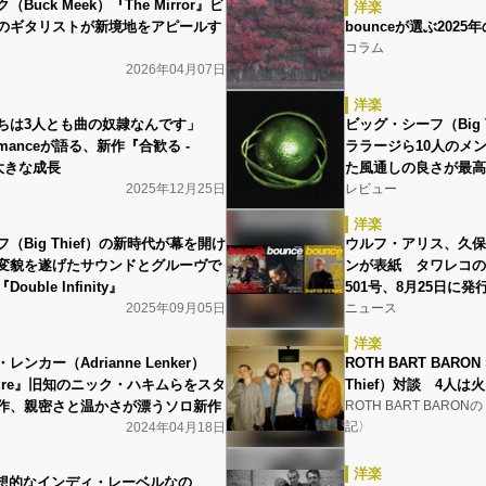
Buck Meek）『The Mirror』ビ
洋楽
のギタリストが新境地をアピールす
bounceが選ぶ2025
コラム
2026年04月07日
洋楽
ちは3人とも曲の奴隷なんです」
ビッグ・シーフ（Big Thi
 romanceが語る、新作『合歓る -
ララージら10人のメ
と大きな成長
た風通しの良さが最高
2025年12月25日
レビュー
洋楽
（Big Thief）の新時代が幕を開け
ウルフ・アリス、久保
変貌を遂げたサウンドとグルーヴで
ンが表紙 タワレコのフ
uble Infinity』
501号、8月25日に発
2025年09月05日
ニュース
洋楽
ンカー（Adrianne Lenker）
ROTH BART BARO
Future』旧知のニック・ハキムらをスタ
Thief）対談 4人
作、親密さと温かさが漂うソロ新作
ROTH BART BARO
記〉
2024年04月18日
洋楽
理想的なインディ・レーベルなの