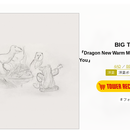
BIG 
『Dragon New Warm Mou
You』
4AD
／
B
洋楽
洋楽ポ
# フ