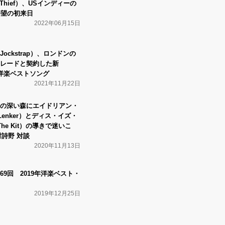
Thief）、USインディーの
待望の初来日
2022年06月15日
ckstrap）、ロンドンの
レードと契約した新
週の洋楽ベストソング
2021年11月22日
の深い森にエイドリアン・
 Lenker）とディス・イズ・
 The Kit）の導きで迷いこ
村詩野 対談
2020年11月13日
w】第69回 2019年洋楽ベスト・
2019年12月25日