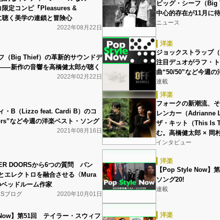
ビッグ・シーフ（Big 
定コンピ『Pleasures &
中心的存在が11月に
es』に聴く美学の連鎖と冒険心
ニュース
2022年08月22日
洋楽
ジョックストラップ（Jo
（Big Thief）の革新的サウンドデ
注目デュオがラフ・ト
――新作の音響を高橋健太郎が聴く
曲“50/50”など今
2022年02月22日
連載
洋楽
フォークの新潮流、そ
（Lizzo feat. Cardi B）のコ
レンカー（Adrianne
ors”など今週の洋楽ベスト・ソング
ザ・キット（This Is
2021年08月16日
む。高橋健太郎 × 岡
インタビュー
洋楽
WER DOORSから6つの質問 バン
【Pop Style No
とエレクトロを融合させる〈Mura
ソング20!
〉のベッドルーム作家
連載
RSブログ
2020年10月01日
洋楽
le Now】第51回 テイラー・スウィフ