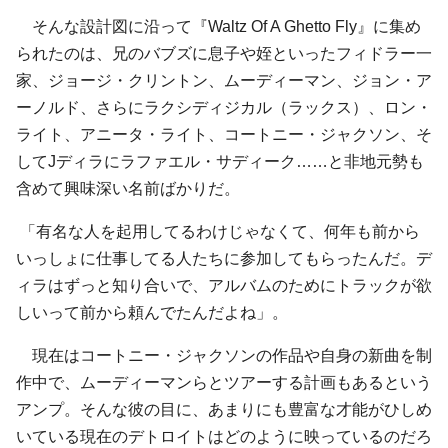
そんな設計図に沿って『Waltz Of A Ghetto Fly』に集め
られたのは、兄のバブズに息子や姪といったフィドラー一
家、ジョージ・クリントン、ムーディーマン、ジョン・ア
ーノルド、さらにラクシディジカル（ラックス）、ロン・
ライト、アニータ・ライト、コートニー・ジャクソン、そ
してJディラにラファエル・サディーク……と非地元勢も
含めて興味深い名前ばかりだ。
「有名な人を起用してるわけじゃなくて、何年も前から
いっしょに仕事してる人たちに参加してもらったんだ。デ
ィラはずっと知り合いで、アルバムのためにトラックが欲
しいって前から頼んでたんだよね」。
現在はコートニー・ジャクソンの作品や自身の新曲を制
作中で、ムーディーマンらとツアーする計画もあるという
アンプ。そんな彼の目に、あまりにも豊富な才能がひしめ
いている現在のデトロイトはどのように映っているのだろ