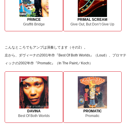
PRINCE
PRIMAL SCREAM
Graffiti Bridge
Give Out, But Don’t Give Up
こんなところでもアンプは演奏してます（その2）。
左から、ダヴィーナの2001年作『Best Of Both Worlds』（Loud）、プロマテ
ィックの2002年作『Promatic』（In The Paint／Koch）
DAVINA
PROMATIC
Best Of Both Worlds
Promatic