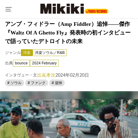
アンプ・フィドラー（Amp Fiddler）追悼――傑作
『Waltz Of A Ghetto Fly』発表時の初インタビュー
で語っていたデトロイトの未来
ジャンル
洋楽
洋楽ソウル／R&B
出典
bounce
2024 February
出嶌孝次
2024年02月20日
インタヴュー・文
# ソウル
# ファンク
# 追悼