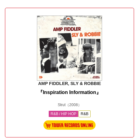
AMP FIDDLER, SLY & ROBBIE
『Inspiration Information』
Strut
（2008）
R&B / HIP HOP
R&B