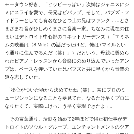
モータウン好き、「ヒッピーっぽい」次姉はジャニスにジ
ミにスライを愛で、長兄はビバップ、そして、バブズ・フ
ィドラーとしても有名なひとつ上の兄はファンク……とさ
まざまな音がひしめくまさに音楽一家。ちなみに現在の住
まいはデトロイト中心部のコネットガーデンズ（「エミネ
ムの映画は〈8 Mile〉の話だったけど、俺は7マイルとい
う通りに住んでるんだ（笑）」）だという。母親に奨めら
れたピアノ・レッスンから音楽にのめり込んでいったアン
プは、ベースを弾いていた兄バブズと共に早くから音楽の
道を志していた。
「物心がついた頃から決めてたね（笑）。常にプロのミ
ュージシャンになることを夢見てた。なるたけ早くプロに
なりたくて、実際にけっこう早く実現できたよ」。
その言葉通り、活動を始めて2年ほどで得た初仕事がデ
トロイトのソウル・グループ、エンチャントメントのツア