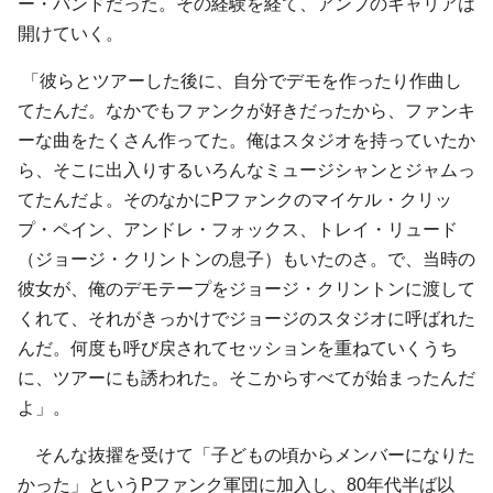
ー・バンドだった。その経験を経て、アンプのキャリアは
開けていく。
「彼らとツアーした後に、自分でデモを作ったり作曲し
てたんだ。なかでもファンクが好きだったから、ファンキ
ーな曲をたくさん作ってた。俺はスタジオを持っていたか
ら、そこに出入りするいろんなミュージシャンとジャムっ
てたんだよ。そのなかにPファンクのマイケル・クリッ
プ・ペイン、アンドレ・フォックス、トレイ・リュード
（ジョージ・クリントンの息子）もいたのさ。で、当時の
彼女が、俺のデモテープをジョージ・クリントンに渡して
くれて、それがきっかけでジョージのスタジオに呼ばれた
んだ。何度も呼び戻されてセッションを重ねていくうち
に、ツアーにも誘われた。そこからすべてが始まったんだ
よ」。
そんな抜擢を受けて「子どもの頃からメンバーになりた
かった」というPファンク軍団に加入し、80年代半ば以