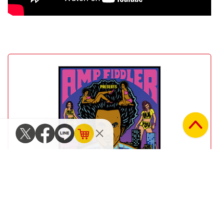
AMP FIDDLER
『Motor City Booty』
Midnight Riot!
（2016）