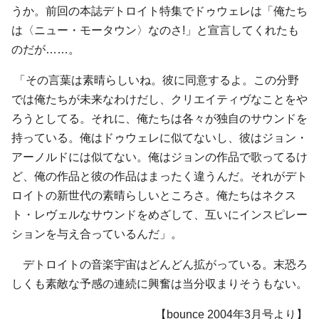
うか。前回の本誌デトロイト特集でドゥウェレは「俺たち
は〈ニュー・モータウン〉なのさ!」と宣言してくれたも
のだが……。
「その言葉は素晴らしいね。彼に同意するよ。この分野
では俺たちが未来なわけだし、クリエイティヴなことをや
ろうとしてる。それに、俺たちは各々が独自のサウンドを
持っている。俺はドゥウェレに似てないし、彼はジョン・
アーノルドには似てない。俺はジョンの作品で歌ってるけ
ど、俺の作品と彼の作品はまったく違うんだ。それがデト
ロイトの新世代の素晴らしいところさ。俺たちはネクス
ト・レヴェルなサウンドをめざして、互いにインスピレー
ションを与え合っているんだ」。
デトロイトの音楽宇宙はどんどん拡がっている。末恐ろ
しくも素敵な予感の連続に興奮は当分収まりそうもない。
【bounce 2004年3月号より】