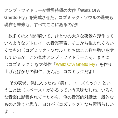
アンプ・フィドラーが世界待望の大作『Waltz Of A
Ghetto Fly』を完成させた。コズミック・ソウルの過去も
現在も未来も、すべてここにあるのだ!!
数多くの才能が瞬いて、ひとつの大きな夜景を形作って
いるようなデトロイトの音楽宇宙。そこから生まれくるい
くつもの〈コズミック・ソウル〉たちはここ数年勢いを増
しているが、この鬼才アンプ・フィドラーこそ、まさに
〈コズミック!〉な大傑作『
Waltz Of A Ghetto Fly
』を作り
上げたばかりの御仁。あんた、コズミックだよ!
「その表現、気に入ったね（笑）。〈コズミック〉とい
うことは〈スペース〉があるっていう意味だしね。いろん
な音楽に影響されてきたから、俺の音楽的対話は一般的な
ものと違うと思う。自分が〈コズミック〉なら素晴らしい
よ」。