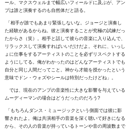
ール、マクスウェルまで幅広いフィールドに及ぶが、アン
プは誰と演奏するのも自然体だと語る。
「相手が誰でもあまり緊張しないな。ジョージと演奏し
た経験があるからね。彼と演奏することが究極の試練だっ
たからさ（笑）。相手と話して彼らの音楽に入り込んで、
リラックスして演奏すればいいだけだよ。それに、いっし
ょに仕事をするアーティストのことを必ずリスペクトする
ようにしてる。俺がわかったのはどんなアーティストでも
自分と同じ人間だってこと。神から才能を授かったという
意味でドン・ウォズやシールは特別だったけどね」。
では、現在のアンプの音楽性に大きな影響を与えている
ムーディーマンの場合はどうだったのだろう?
「もちろんダンス・ミュージックという側面では彼に影
響されたよ。俺は共演相手の音楽を深く聴いて好きになる
から、その人の音楽が持っているトーンや音の周波数まで