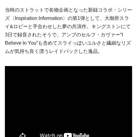
当時のストラットで名物企画となった新録コラボ・シリー
ズ〈Inspiration Information〉の第1弾として、大御所スラ
イ&ロビーと手合わせした夢の共演作。キングストンにて
3日で録音されたそうで、アンプのセルフ・カヴァー“I
Believe In You”も含めてスライっぽいユルさと繊細なリズ
ムが気持ち良く漂うレイドバックした逸品。