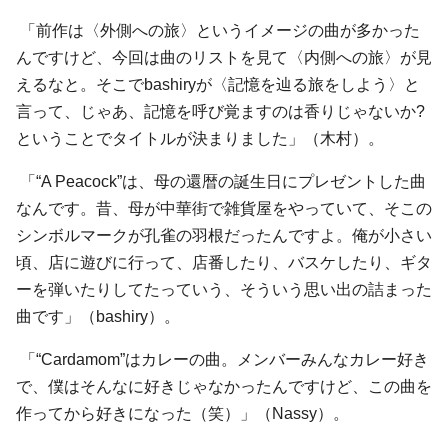
「前作は〈外側への旅〉というイメージの曲が多かった
んですけど、今回は曲のリストを見て〈内側への旅〉が見
えるなと。そこでbashiryが〈記憶を辿る旅をしよう〉と
言って、じゃあ、記憶を呼び覚ますのは香りじゃないか?
ということでタイトルが決まりました」（木村）。
「“A Peacock”は、母の還暦の誕生日にプレゼントした曲
なんです。昔、母が中華街で雑貨屋をやっていて、そこの
シンボルマークが孔雀の羽根だったんですよ。俺が小さい
頃、店に遊びに行って、店番したり、バスケしたり、ギタ
ーを弾いたりしてたっていう、そういう思い出の詰まった
曲です」（bashiry）。
「“Cardamom”はカレーの曲。メンバーみんなカレー好き
で、僕はそんなに好きじゃなかったんですけど、この曲を
作ってから好きになった（笑）」（Nassy）。