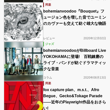
邦楽
bohemianvoodoo『Bouquet』フ
ュージョン色を増した音でユーミン
のカヴァーも交えて紡ぐ雄大な物語
レビュー
2020年12月02日
ジャズ
bohemianvoodooがBillboard Live
YOKOHAMAに登場! 百戦錬磨の
ライブ・バンドが紡ぐドラマティッ
クな音楽
コラム
2020年08月13日
邦楽
fox capture plan、m.s.t.、Afro
Begue、Gecko&Tokage Parade
——近年のPlaywright作品をおさら
い!