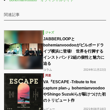
関連記事
ジャズ
JABBERLOOPと
bohemianvoodooがビルボードラ
イブ横浜に登場! 世界を行脚する
インストバンド2組の個性と魅力に
迫る
コラム
2024年11月22日
邦楽
VA『ESCAPE -Tribute to fox
capture plan-』bohemianvoodoo
やShingo Suzukiらが駆けつけた初
のトリビュート作
レビュー
2021年08月18日