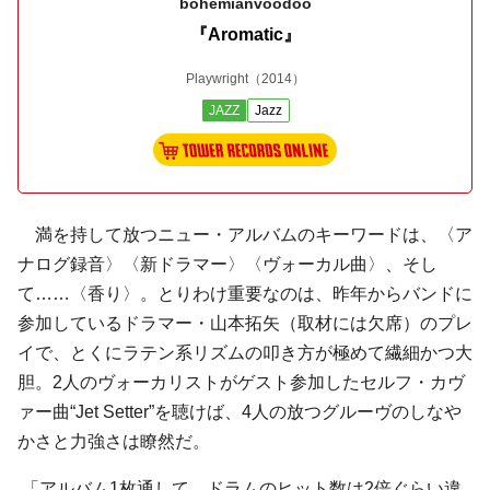
bohemianvoodoo
『Aromatic』
Playwright
（2014）
JAZZ
Jazz
満を持して放つニュー・アルバムのキーワードは、〈ア
ナログ録音〉〈新ドラマー〉〈ヴォーカル曲〉、そし
て……〈香り〉。とりわけ重要なのは、昨年からバンドに
参加しているドラマー・山本拓矢（取材には欠席）のプレ
イで、とくにラテン系リズムの叩き方が極めて繊細かつ大
胆。2人のヴォーカリストがゲスト参加したセルフ・カヴ
ァー曲“Jet Setter”を聴けば、4人の放つグルーヴのしなや
かさと力強さは瞭然だ。
「アルバム1枚通して、ドラムのヒット数は2倍ぐらい違