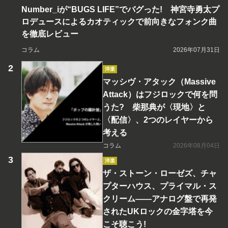
Number_iが“BUGS LIFE”でバグった! 神宮寺勇太プ
ロデュースによるカオティックで前向きなフォンク曲
を徹底レビュー
コラム
2026年07月31日
洋楽
マッシヴ・アタック（Massive
Attack）はフジロックで何を問
うた? 柴那典が〈現地〉と
〈配信〉、2つのレイヤーから
考える
コラム
2026年08月04日
洋楽
ザ・ストーン・ローゼズ、チャ
プターハウス、プライマル・ス
クリーム――アナログ盤で再発
されたUKロックの金字塔を今
こそ聴こう!