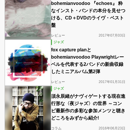
bohemianvoodoo 『echoes』 粋
なインスト・バンドの本分を見せつ
ける、CD＋DVDのライヴ・ベスト
盤
レビュー
2017年07月03日
ジャズ
fox capture planと
bohemianvoodoo Playwrightレー
ベルを代表する2バンドの新曲収録
したミニアルバム第2弾
レビュー
2017年01月31日
ジャズ
須永辰緒がナヴィゲートする現在進
行形な〈夜ジャズ〉の世界 ～コン
ピ最新作の多彩な参加メンツと聴き
どころをみずから紹介!
コラム
2016年06月23日