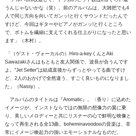
うんじゃないかな（笑）。前のアルバムは、大雑把でも4
人で同じ方向を向いてガンッ!と行くサウンドだったんで
すけど、今回はギターやピアノがガンッ!と行くところ
で、ボトムを繊細に支えてくれる仕上がりになったと思い
ます」（木村）。
「（ゲスト・ヴォーカルの）Hiro-a-keyくんとAki
Sawazakiさんはもともと友人関係で、波長が合うんです
よ。“Jet Setter”は結成直後からずっとやってる曲ですけ
ど、2人のおかげで全然違う、すごく良いものになりまし
た」（Nassy）。
アルバムのタイトルは『Aromatic』。〈香り〉に込めた
イメージが、インストならではの無限の想像力の翼に乗
り、美しいメロディーと共にリスナーの心で鮮明な映像と
なって再生される全13曲。boheminavoodooの音楽は、非
常にイメージ喚起力の強いエモーショナルなものだ。