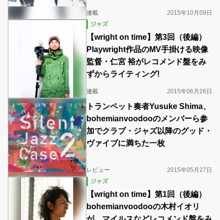
連載
2015年10月09日
ジャズ
【wright on time】第3回（後編）
Playwright作品のMV手掛ける映像
監督・仁宮 裕がレコメンド盤をみ
ずからライティング!
連載
2015年06月26日
トランペット奏者Yusuke Shima、
bohemianvoodooのメンバーら参
加でクラブ・ジャズ以降のグッド・
ヴァイブに満ちた一枚
レビュー
2015年05月27日
ジャズ
【wright on time】第1回（後編）
bohemianvoodooの木村イオリ
が、マイルスなどレコメンド盤をみ