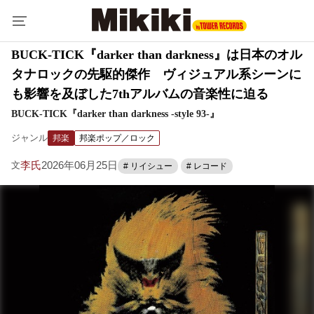
BUCK-TICK『darker than darkness』は日本のオル
タナロックの先駆的傑作 ヴィジュアル系シーンに
も影響を及ぼした7thアルバムの音楽性に迫る
BUCK-TICK『darker than darkness -style 93-』
ジャンル
邦楽
邦楽ポップ／ロック
李氏
2026年06月25日
文
# リイシュー
# レコード