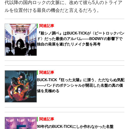
代以降の国内ロックの文脈に、改めて彼ら5人のトライア
ルを位置付ける最良の機会だと言えるだろう。
関連記事
『殺シノ調ベ』はBUCK-TICKが〈ビートロックバン
ド〉だった最後のアルバム――BOØWYの影響下で
独自の発展を遂げたリメイク盤を再考
関連記事
BUCK-TICK『狂った太陽』に漂う、ただならぬ気配
――バンドのポテンシャルが開花した名盤の真の価
値を見極める
関連記事
90年代のBUCK-TICKにしか作れなかった名盤