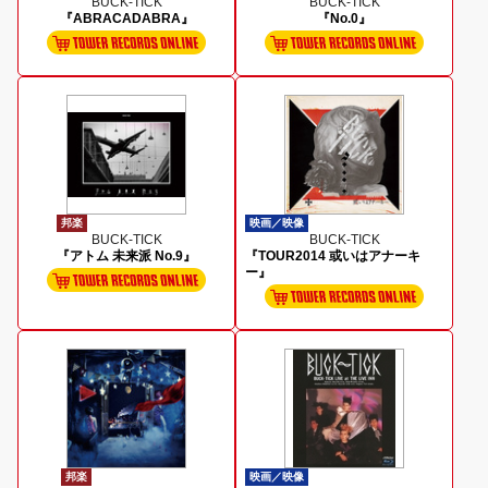
BUCK-TICK
BUCK-TICK
『ABRACADABRA』
『No.0』
邦楽
映画／映像
BUCK-TICK
BUCK-TICK
『アトム 未来派 No.9』
『TOUR2014 或いはアナーキ
ー』
邦楽
映画／映像