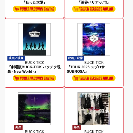
『狂った太陽』
『渋谷ハリアッパ!』
映画／映像
映画／映像
BUCK-TICK
BUCK-TICK
『劇場版BUCK-TICK バクチク現
『TOUR 2025 スブロサ
象 - New World -』
SUBROSA』
邦楽
邦楽
BUCK-TICK
BUCK-TICK