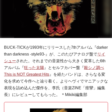
BUCK-TICKが1993年にリリースした7thアルバム『darker
than darkness -style93-』が、このたびアナログ盤で
リイ
シュー
された。それまでの音楽性から大きく変革した6th
アルバム『
狂った太陽
』とセルフカバー盤『
殺シノ調べ
This is NOT Greatest Hits
』を経たバンドは、さらなる変
化を求めて今作へと辿り着く。よりヘヴィでマニアックな
表現を詰め込んだ傑作を、李氏（音楽ZINE「痙攣」編集
長）にレビューしてもらった。 ＊Mikiki編集部