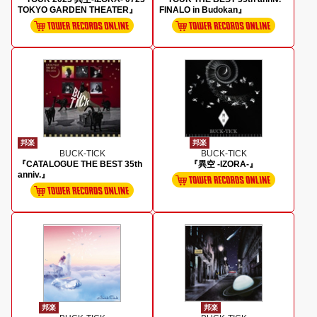
TOKYO GARDEN THEATER』
FINALO in Budokan』
邦楽
邦楽
BUCK-TICK
BUCK-TICK
『CATALOGUE THE BEST 35th
『異空 -IZORA-』
anniv.』
邦楽
邦楽