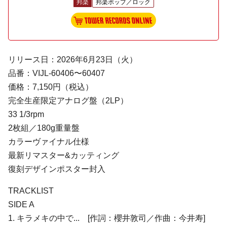
邦楽
邦楽ポップ／ロック
リリース日：2026年6月23日（火）
品番：VIJL-60406〜60407
価格：7,150円（税込）
完全生産限定アナログ盤（2LP）
33 1/3rpm
2枚組／180g重量盤
カラーヴァイナル仕様
最新リマスター&カッティング
復刻デザインポスター封入
TRACKLIST
SIDE A
1. キラメキの中で... [作詞：櫻井敦司／作曲：今井寿]