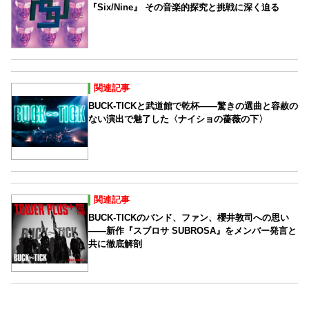
『Six/Nine』 その音楽的探究と挑戦に深く迫る
関連記事
BUCK-TICKと武道館で乾杯――驚きの選曲と容赦の
ない演出で魅了した〈ナイショの薔薇の下〉
関連記事
BUCK-TICKのバンド、ファン、櫻井敦司への思い
――新作『スブロサ SUBROSA』をメンバー発言と
共に徹底解剖