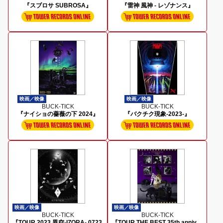
『スブロサ SUBROSA』
『雷神 風神 - レゾナンス』
映画／映像
映画／映像
BUCK-TICK
BUCK-TICK
『ナイショの薔薇の下 2024』
『バクチク現象-2023-』
映画／映像
映画／映像
BUCK-TICK
BUCK-TICK
『TOUR 2023 異空-IZORA- 0723
『TOUR THE BEST 35th anniv.