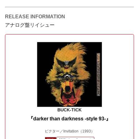
RELEASE INFORMATION
アナログ盤リイシュー
BUCK-TICK
『darker than darkness -style 93-』
ビクター／Invitation
（1993）