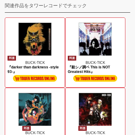
関連作品をタワーレコードでチェック
邦楽
邦楽
BUCK-TICK
BUCK-TICK
『darker than darkness -style
『殺シノ調ベ This is NOT
93-』
Greatest Hits』
邦楽
邦楽
BUCK-TICK
BUCK-TICK