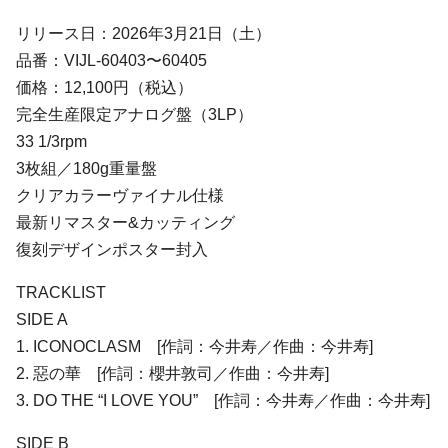
リリース日：2026年3月21日（土）
品番：VIJL-60403〜60405
価格：12,100円（税込）
完全生産限定アナログ盤（3LP）
33 1/3rpm
3枚組／180g重量盤
クリアカラーヴァイナル仕様
最新リマスター&カッティング
復刻デザインポスター封入
TRACKLIST
SIDE A
1. ICONOCLASM [作詞：今井寿／作曲：今井寿]
2. 惡の華 [作詞：櫻井敦司／作曲：今井寿]
3. DO THE “I LOVE YOU” [作詞：今井寿／作曲：今井寿]
SIDE B