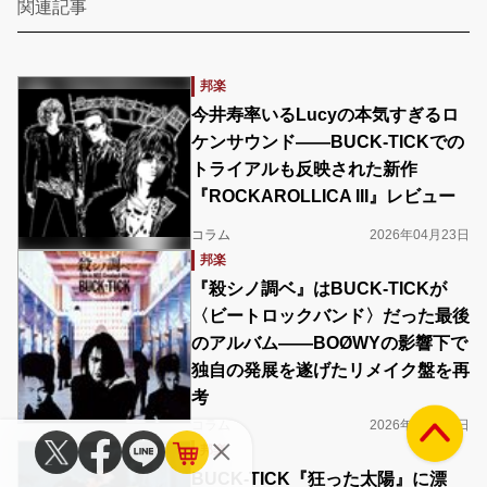
関連記事
邦楽
今井寿率いるLucyの本気すぎるロ
ケンサウンド――BUCK-TICKでの
トライアルも反映された新作
『ROCKAROLLICA III』レビュー
コラム
2026年04月23日
邦楽
『殺シノ調ベ』はBUCK-TICKが
〈ビートロックバンド〉だった最後
のアルバム――BOØWYの影響下で
独自の発展を遂げたリメイク盤を再
考
コラム
2026年03月31日
邦楽
BUCK-TICK『狂った太陽』に漂