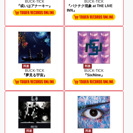
BUCK-TICK
BUCK-TICK
『或いはアナーキー』
『バクチク現象 at THE LIVE
INN』
邦楽
邦楽
BUCK-TICK
BUCK-TICK
『夢見る宇宙』
『Six/Nine』
邦楽
邦楽