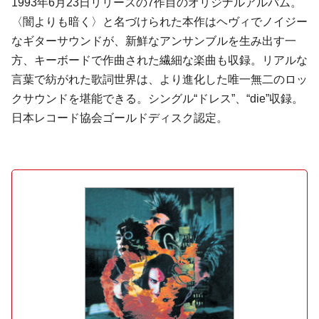
1993年6月23日リリースの7作目のオリジナルアルバム。
〈闇よりも暗く〉と名づけられた本作はヘヴィでノイジー
なギターサウンドが、新鮮なアンサンブルを生み出す一
方、キーボードで作曲された繊細な楽曲も収録。リアルな
言葉で紡がれた歌詞世界は、より進化した唯一無二のロッ
クサウンドを堪能できる。シングル“ドレス”、“die”収録。
日本レコード協会ゴールドディスク認定。