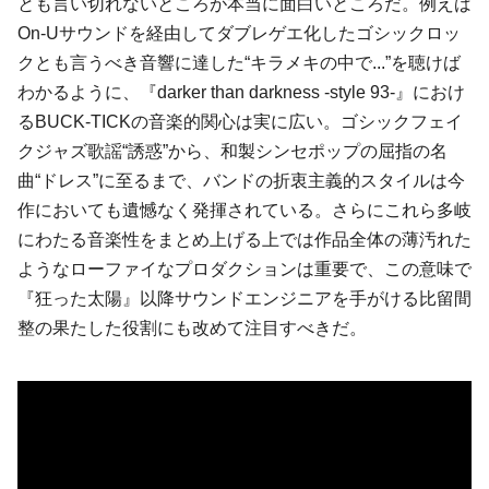
とも言い切れないところが本当に面白いところだ。例えば
On-Uサウンドを経由してダブレゲエ化したゴシックロッ
クとも言うべき音響に達した“キラメキの中で...”を聴けば
わかるように、『darker than darkness -style 93-』におけ
るBUCK-TICKの音楽的関心は実に広い。ゴシックフェイ
クジャズ歌謡“誘惑”から、和製シンセポップの屈指の名
曲“ドレス”に至るまで、バンドの折衷主義的スタイルは今
作においても遺憾なく発揮されている。さらにこれら多岐
にわたる音楽性をまとめ上げる上では作品全体の薄汚れた
ようなローファイなプロダクションは重要で、この意味で
『狂った太陽』以降サウンドエンジニアを手がける比留間
整の果たした役割にも改めて注目すべきだ。