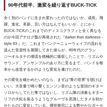
90年代前半、激変を繰り返すBUCK-TICK
全く別のバンドに生まれ変わったのではないか。成長。飛
躍。進化。革新。言い方はなんでもいいが、とにかく
BUCK-TICKのこれまでのディスコグラフィと全く異なる
のが今回アナログ盤が再発された『darker than darkness -
style 93-』だ。これまでパンク〜ニューウェイブの流れを
汲んだ音楽性を展開してきた彼らが、90年代のグラン
ジ〜オルタナの潮流を積極的に吸収したことで、リズムや
サウンド、アンサンブルのあり方に至るまで、バンドを根
本から改造するかのような変化を遂げたのだ。
その変化を確かめたいのなら、まずは“青の世界”を聴けば
いい。大音量で鳴り響くエンジン音のような冒頭のギター
ソロからしてただ事ではないし、リズム隊の演奏もギター
リフの大鉈を振るうようなグルーヴを意識したタメを効か
せたものに変化している。櫻井敦司による艶やかなボーカ