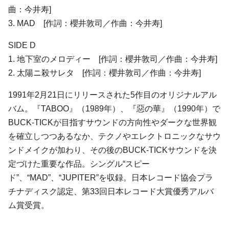
曲：今井寿]
3. MAD [作詞：櫻井敦司／作曲：今井寿]
SIDE D
1. 地下室のメロディー [作詞：櫻井敦司／作曲：今井寿]
2. 太陽ニ殺サレタ [作詞：櫻井敦司／作曲：今井寿]
1991年2月21日にリリースされた5作目のオリジナルアル
バム。『TABOO』（1989年）、『惡の華』（1990年）で
BUCK-TICKが目指すサウンドの方向性やダークな世界観
を確立しつつあるなか、テクノやエレクトロニックなサウ
ンドメイクが加わり、その後のBUCK-TICKサウンドを決
定づけた重要な作品。シングル“スピー
ド”、“MAD”、“JUPITER”を収録。⽇本レコード協会プラ
チナディスク認定、第33回⽇本レコード⼤賞優秀アルバ
ム賞受賞。