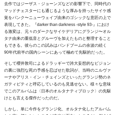
去作ではジーザス・ジョーンズなどの影響下で、同時代の
マッドチェスターにも通じるような厚みを持ったサイケ感
覚をパンク〜ニューウェイブ由来のゴシックな意匠の上で
表現してきた。『darker than darkness -style 93-』におけ
る激変は、元々のダークなサイケデリアにグランジ〜オル
タナ由来の重低音とグルーヴを加えたものと整理すること
もできる。彼らのこの試みはバンドブームの余波の続く
90年代前半の国内シーンにあって極めて先駆的だった。
そして櫻井敦司によるドラッギーで誇大妄想的なビジョン
の裏に強烈な死の予感を忍ばせた歌詞が、当時のニルヴァ
ーナやアリス・イン・チェインズといったグランジ勢のネ
ガティビティと呼応しているのも見逃せない。様々な意味
でこのアルバムは〈日本のオルタナティブロック〉の先駆
けとも言える傑作だったのだ。
しかし、単に今作をグランジ化、オルタナ化したアルバム