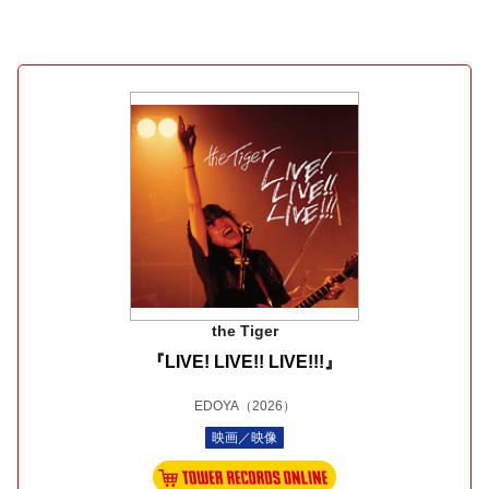
the Tiger
『LIVE! LIVE!! LIVE!!!』
EDOYA
（2026）
映画／映像