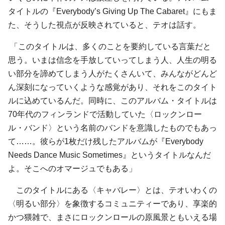
タイトルの『Everybody’s Giving Up The Cabaret』にもま
た、そうした視点が反映されていると、テオは話す。
「このタイトルは、多くのことを要約している言葉だと
思う。いまは信念を手放していってしまう人、人生の明る
い部分を諦めてしまう人がたくさんいて、みんながどんど
ん深刻になっていくような感覚があり、それをこのタイト
ルに込めているんだ。同時に、このアルバム・タイトルは
70年代のフィンランドで活動していた〈ロックンロー
ル・バンド〉という名前のバンドを意識したものでもあっ
て……。彼らが1枚だけ残したアルバムが『Everybody
Needs Dance Music Sometimes』というタイトルなんだ
よ。そこへのオマージュでもある」
このタイトルにある〈キャバレー〉とは、テオいわくの
〈明るい部分〉を象徴するコミュニティーであり、享楽的
かつ猥雑で、まさにロックンロールの原風景ともいえる場