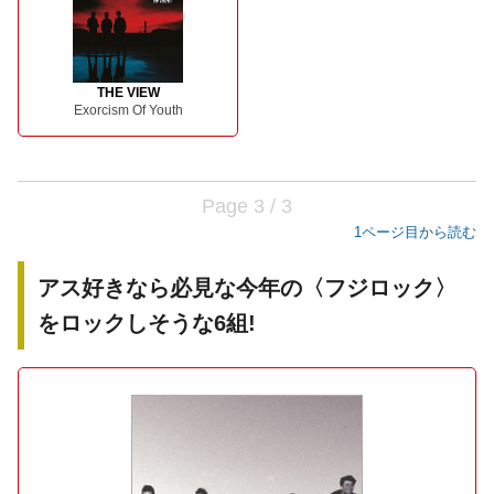
THE VIEW
Exorcism Of Youth
Page 3 / 3
1ページ目から読む
アス好きなら必見な今年の〈フジロック〉
をロックしそうな6組!