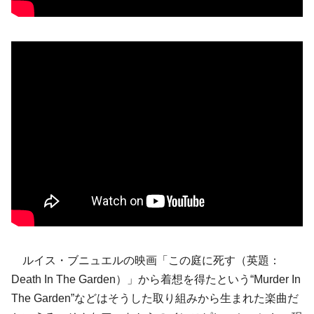
ルイス・ブニュエルの映画「この庭に死す（英題：
Death In The Garden）」から着想を得たという“Murder In
The Garden”などはそうした取り組みから生まれた楽曲だ