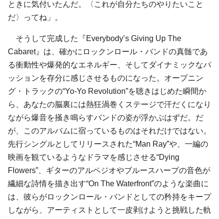
ときに気付いたんだ。〈これが自分たちのやりたいこと
だ〉ってね」。
そうして完成した『Everybody’s Giving Up The
Cabaret』は、確かにロックンロール・バンドの真髄であ
る衝動性や爆発的なエネルギー、そしてダイナミックなパ
ッションを存分に感じさせるものになった。オープニン
グ・トラックの“Yo-Yo Revolution”を聴きはじめた瞬間か
ら、あなたの脳裏には熱狂渦巻くステージで汗だくになり
ながら爆音を掻き鳴らすバンドの姿が浮かぶはずだ。だ
が、このアルバムに宿っているものはそれだけではない。
先行シングルとしてリリースされた“Man Ray”や、一編の
映画を観ているようなドラマを感じさせる“Dying
Flowers”、ギターのアルペジオやブルースハープの音色が
繊細な詩情を描き出す“On The Waterfront”のような楽曲に
は、彼らがロックンロール・バンドとしての矜持をキープ
しながら、アーティストとして一皮剥けようと挑戦した軌