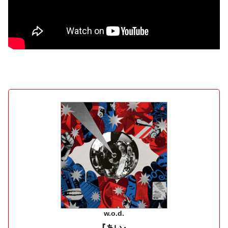
w.o.d.
『あい』