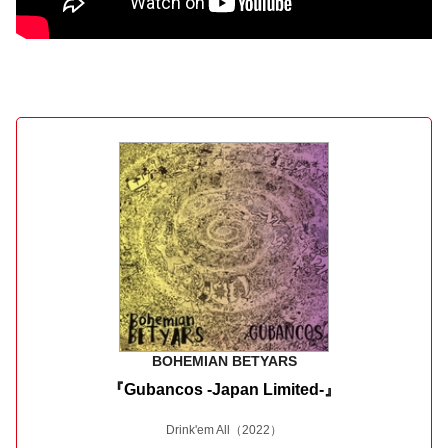
BOHEMIAN BETYARS
『Gubancos -Japan Limited-』
Drink'em All
（2022）