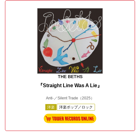
THE BETHS
『Straight Line Was A Lie』
Anti-／Silent Trade
（2025）
洋楽
洋楽ポップ／ロック