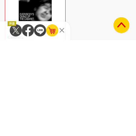
洋楽
US
『Everybody’s Giving Up The
Cabaret』
関連アーティスト
US
CHARLIE RUSSELL
THEE MICHELLE GUN ELEPHANT
FRIKO
TENDOUJI
THE BETHS
the Tiger
BOHEMIAN BETYARS
w.o.d.
関連記事