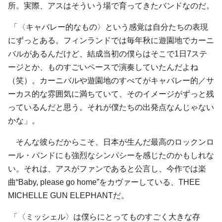
所。実際、アスはそういう場で育ってきたバンドなのだ。
「〈キャバレー的なもの〉という感覚は自分たちの表現
にずっとある。フィンランドでは毎年秋に遊園地でカーニ
バルがあるんだけど、結成当初の僕らはそこで1日7ステ
ージとか、ものすごいペースで演奏していたんだよね
（笑）。カーニバルや遊園地のすべてがキャバレー的／サ
ーカス的な雰囲気に満ちていて、そのイメージがずっと残
っているんだと思う。それが僕たちの出発点なんじゃない
かな」。
そんな彼らだからこそ、日本が生んだ最高のロックンロ
ール・バンドにも強烈なシンパシーを感じたのかもしれな
い。それは、アスがファンであると公言し、今作では楽
曲“Baby, please go home”をカヴァーしている、THEE
MICHELLE GUN ELEPHANTだ。
「〈ミッシェル〉は僕らにとってものすごく大きな存