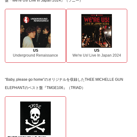
盤『We're Us! Live In Japan 2024』（ソニー）
US
US
Underground Renaissance
We're Us! Live In Japan 2024
“Baby, please go home”のオリジナルを収録したTHEE MICHELLE GUN
ELEPHANTのベスト盤『TMGE106』（TRIAD）