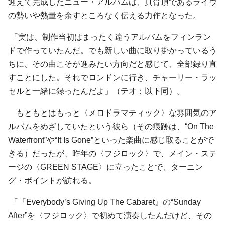
迎えて完成したニュー・アルバムは、真骨頂であるライヴ
の勢いや熱量を余すところなく伝える力作となった。
「実は、制作当初はまったく違うアルバムをフィンラン
ドで作っていたんだ。でも新しい曲に取り掛かっているう
ちに、その曲こそが進みたい方向だと感じて、全部録り直
すことにした。それでロンドンに行き、チャーリー・ラッ
セルと一緒に録ったんだよ」（テオ：以下同）。
もともとはもっと〈メロドラマティック〉な雰囲気のア
ルバムをめざしていたという彼ら（その痕跡は、“On The
Waterfront”や“It Is Gone”といった楽曲に感じ取ることがで
きる）だったが、昨年の〈フジロック〉で、メイン・ステ
ージの〈GREEN STAGE〉に立ったことで、ターニン
グ・ポイントが訪れる。
「『Everybody’s Giving Up The Cabaret』の“Sunday
After”を〈フジロック〉で初めて演奏したんだけど、その