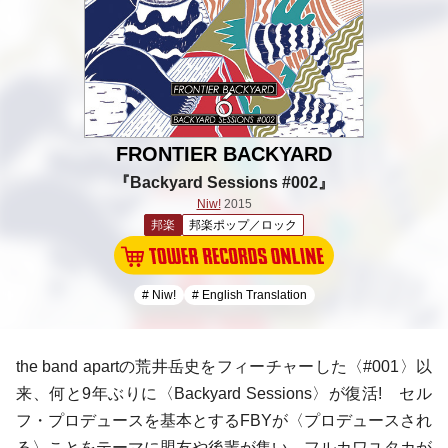
FRONTIER BACKYARD
『Backyard Sessions #002』
Niw!
2015
邦楽
邦楽ポップ／ロック
# Niw!
# English Translation
the band apart
の
荒井岳史
をフィーチャーした〈#001〉以
来、何と9年ぶりに〈Backyard Sessions〉が復活! セル
フ・プロデュースを基本とする
FBY
が〈プロデュースされ
る〉ことをテーマに盟友や後輩が集い、
フルカワユタカ
が