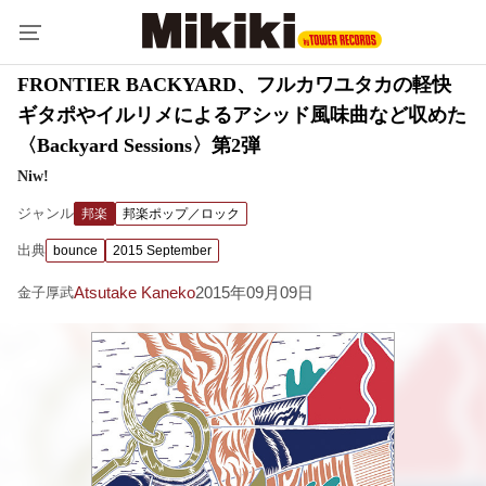
FRONTIER BACKYARD、フルカワユタカの軽快
ギタポやイルリメによるアシッド風味曲など収めた
〈Backyard Sessions〉第2弾
Niw!
ジャンル
邦楽
邦楽ポップ／ロック
出典
bounce
2015 September
Atsutake Kaneko
2015年09月09日
金子厚武