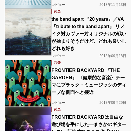
レビュー
2018年11月13日
邦楽
the band apart 『20 years』／VA
『tribute to the band apart』 リメ
イク対カヴァー対オリジナルの戦い
が始まりそうだけど、どれも良いし
どれも好き
レビュー
2018年09月18日
邦楽
FRONTIER BACKYARD 『THE
GARDEN』 〈健康的な音楽〉テー
マにブラック・ミュージックのディ
ープな側面へと接近
レビュー
2017年09月29日
邦楽
FRONTIER BACKYARDは自由な
遊び場を手にした―まさかのギター