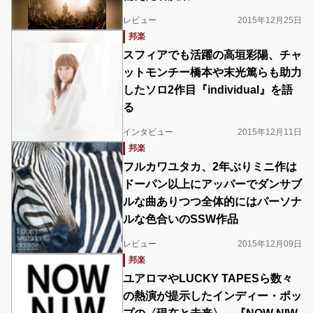
レビュー
2015年12月25日
邦楽
スフィアでも活躍の高垣彩陽、チャ
ットモンチー橋本や末光篤らも助力
したソロ2作目『individual』を語
る
インタビュー
2015年12月11日
邦楽
フルカワユタカ、2年ぶりミニ作は
ドーパン以上にアッパーでダンサブ
ルな曲ありつつ全体的にはパーソナ
ルな色合いのSSW作品
レビュー
2015年12月09日
邦楽
ユアロマやLUCKY TAPESら数々
の熱演が提示したインディー・ポッ