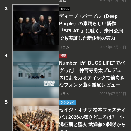
連載
2026年07月30日
メタル
ディープ・パープル（Deep
Purple）の素晴らしい新作
『SPLAT!』に聴く、来日公演
でも実証した新体制の実力
コラム
2026年07月31日
邦楽
Number_iが“BUGS LIFE”でバ
グった! 神宮寺勇太プロデュー
スによるカオティックで前向き
なフォンク曲を徹底レビュー
コラム
2026年07月31日
クラシック
セイジ・オザワ 松本フェスティ
バル2026の聴きどころは? 小
澤征爾と盟友 武満徹の関係から