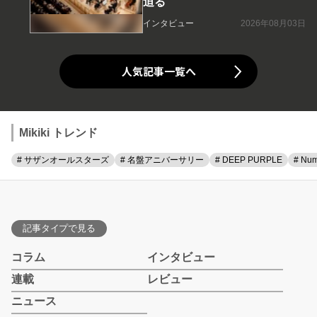
迫る
インタビュー
2026年08月03日
人気記事一覧へ
Mikiki トレンド
# サザンオールスターズ
# 名盤アニバーサリー
# DEEP PURPLE
# Num
記事タイプで見る
コラム
インタビュー
連載
レビュー
ニュース