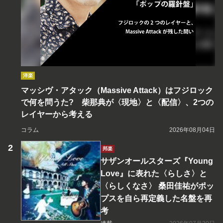
洋楽
マッシヴ・アタック（Massive Attack）はフジロック
で何を問うた? 柴那典が〈現地〉と〈配信〉、2つの
レイヤーから考える
コラム
2026年08月04日
邦楽
サザンオールスターズ『Young
Love』に表れた〈らしさ〉と
〈らしくなさ〉 桑田佳祐がポッ
プスを自ら再定義した名盤を再
考