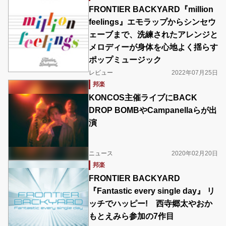
FRONTIER BACKYARD『million
feelings』エモラップからシンセウ
ェーブまで、洗練されたアレンジと
メロディーが身体を心地よく揺らす
ポップミュージック
レビュー
2022年07月25日
邦楽
KONCOS主催ライブにBACK
DROP BOMBやCampanellaらが出
演
ニュース
2020年02月20日
邦楽
FRONTIER BACKYARD
『Fantastic every single day』 リ
ッチでハッピー! 西寺郷太やおか
もとえみら参加の7作目