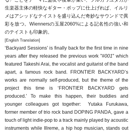
生楽器主体の軽快な
ギター・ポップ
に仕上げれば、
イルリ
メ
はアシッドなテイストを盛り込んだ奇妙なサウンドで異
彩を放つ。
Wienners
の
玉屋2060%
による記名性の強い和
のテイストも印象的。
[English Translation]
‘Backyard Sessions’ is finally back for the first time in nine
years after they released the previous work ”
#001
” which
featured Takeshi Arai, the vocalist and guitarist of the band
apart, a famous rock band. FRONTIER BACKYARD’s
works are normally self-produced, but the theme of the
project this time is ‘FRONTIER BACKYARD gets
produced.’ To make this happen, their buddies and
younger colleagues got together: Yutaka Furukawa,
former member of trio rock band DOPING PANDA, gave a
touch of light indie-pop to a track mainly played by acoustic
instruments while Illreme, a hip hop musician, stands out