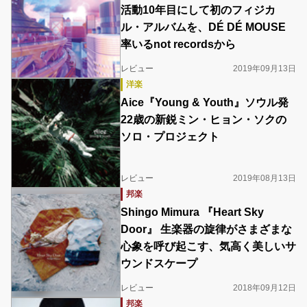
活動10年目にして初のフィジカ
ル・アルバムを、DÉ DÉ MOUSE
率いるnot recordsから
レビュー
2019年09月13日
洋楽
Aice『Young & Youth』ソウル発
22歳の新鋭ミン・ヒョン・ソクの
ソロ・プロジェクト
レビュー
2019年08月13日
邦楽
Shingo Mimura 『Heart Sky
Door』 生楽器の旋律がさまざまな
心象を呼び起こす、気高く美しいサ
ウンドスケープ
レビュー
2018年09月12日
邦楽