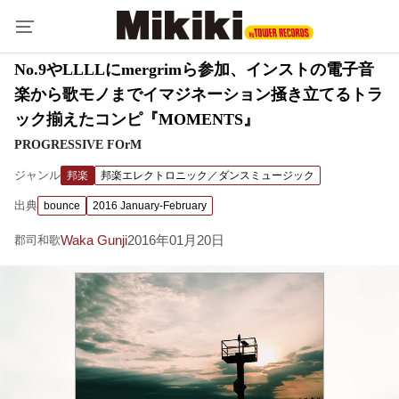
No.9やLLLLにmergrimら参加、インストの電子音
楽から歌モノまでイマジネーション掻き立てるトラ
ック揃えたコンピ『MOMENTS』
PROGRESSIVE FOrM
ジャンル
邦楽
邦楽エレクトロニック／ダンスミュージック
出典
bounce
2016 January-February
Waka Gunji
2016年01月20日
郡司和歌