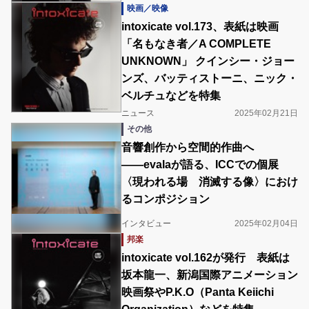
映画／映像
intoxicate vol.173、表紙は映画
「名もなき者／A COMPLETE
UNKNOWN」 クインシー・ジョー
ンズ、バッティストーニ、ニック・
ベルチュなどを特集
ニュース
2025年02月21日
その他
音響創作から空間的作曲へ
――evalaが語る、ICCでの個展
〈現われる場 消滅する像〉におけ
るコンポジション
インタビュー
2025年02月04日
邦楽
intoxicate vol.162が発行 表紙は
坂本龍一、新潟国際アニメーション
映画祭やP.K.O（Panta Keiichi