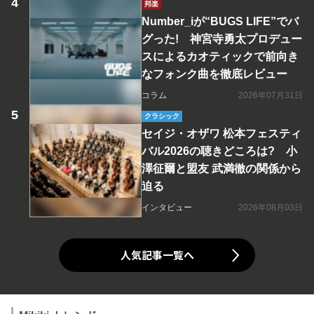
邦楽
Number_iが“BUGS LIFE”でバ
グった! 神宮寺勇太プロデュー
スによるカオティックで前向き
なフォンク曲を徹底レビュー
コラム
2026年07月31日
クラシック
セイジ・オザワ 松本フェスティ
バル2026の聴きどころは? 小
澤征爾と盟友 武満徹の関係から
迫る
インタビュー
2026年08月03日
人気記事一覧へ