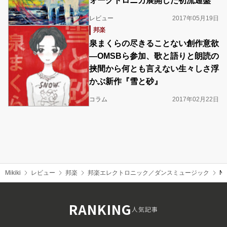
ォークトロニカ展開した初流通盤
レビュー
2017年05月19日
邦楽
泉まくらの尽きることない創作意欲
―OMSBら参加、歌と語りと朗読の
挟間から何とも言えない生々しさ浮
かぶ新作『雪と砂』
コラム
2017年02月22日
Mikiki
レビュー
邦楽
邦楽エレクトロニック／ダンスミュージック
N
RANKING
人気記事