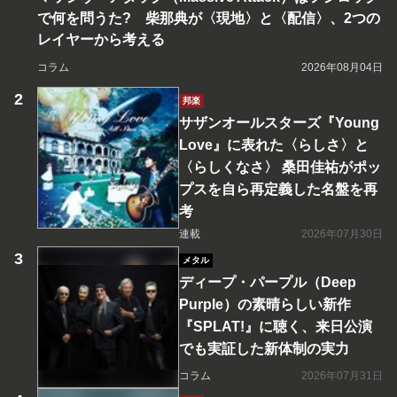
で何を問うた? 柴那典が〈現地〉と〈配信〉、2つの
レイヤーから考える
コラム
2026年08月04日
邦楽
サザンオールスターズ『Young
Love』に表れた〈らしさ〉と
〈らしくなさ〉 桑田佳祐がポッ
プスを自ら再定義した名盤を再
考
連載
2026年07月30日
メタル
ディープ・パープル（Deep
Purple）の素晴らしい新作
『SPLAT!』に聴く、来日公演
でも実証した新体制の実力
コラム
2026年07月31日