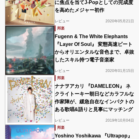
に焦点を当てJ-Popとしての完成度
を高めたメジャー初作
レビュー
2020年05月21日
邦楽
Fugenn & The White Elephants
『Layer Of Soul』 変態高速ビート
からオリエンタルな音色まで、卓抜
したスキル持つ電子音楽家
レビュー
2020年01月15日
邦楽
ナナヲアカリ 『DAMELEON』 ネ
クライトーキー朝日などカラフルな
作家陣が、緩急自在なインパクトの
ある歌唱&語りと見事にマッチング
レビュー
2019年10月04日
邦楽
Yoshino Yoshikawa 『Ultrapop』