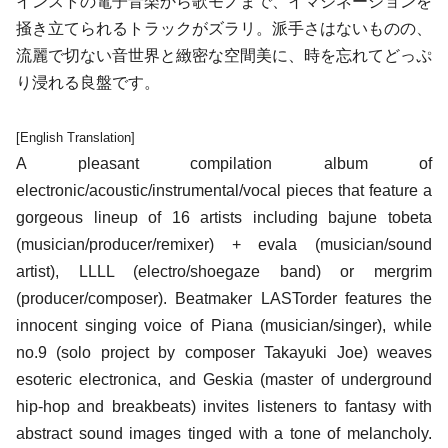
インストの電子音楽から歌モノまで、イマジネーションを
掻き立てられるトラックがズラリ。派手さはないものの、
流麗で切ない音世界と緻密な空間美に、時を忘れてどっぷ
り浸れる良盤です。
[English Translation]
A pleasant compilation album of
electronic/acoustic/instrumental/vocal pieces that feature a
gorgeous lineup of 16 artists including bajune tobeta
(musician/producer/remixer) + evala (musician/sound
artist), LLLL (electro/shoegaze band) or mergrim
(producer/composer). Beatmaker LASTorder features the
innocent singing voice of Piana (musician/singer), while
no.9 (solo project by composer Takayuki Joe) weaves
esoteric electronica, and Geskia (master of underground
hip-hop and breakbeats) invites listeners to fantasy with
abstract sound images tinged with a tone of melancholy.