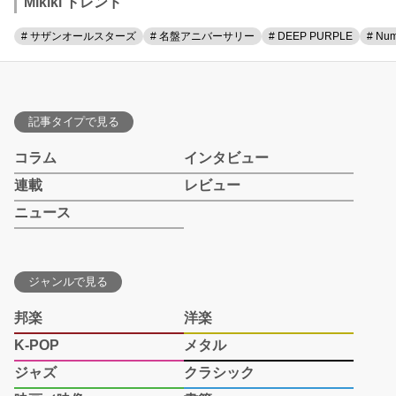
Mikiki トレンド
# サザンオールスターズ
# 名盤アニバーサリー
# DEEP PURPLE
# Num
記事タイプで見る
コラム
インタビュー
連載
レビュー
ニュース
ジャンルで見る
邦楽
洋楽
K-POP
メタル
ジャズ
クラシック