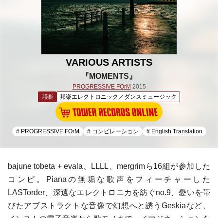
VARIOUS ARTISTS
『MOMENTS』
PROGRESSIVE FOrM
2015
邦楽
邦楽エレクトロニック／ダンスミュージック
# PROGRESSIVE FOrM
# コンピレーション
# English Translation
bajune tobeta + evala
、
LLLL
、
mergrim
ら16組が参加した
コンピ。
Piana
の無垢な歌声をフィーチャーした
LASTorder
、深遠なエレクトロニカを紡ぐ
no.9
、憂いを帯
びたアブストラクトな音像で幻想へと誘う
Geskia
など、