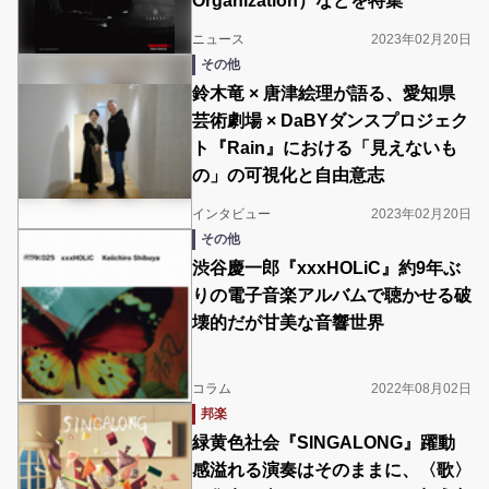
Organization）などを特集
ニュース
2023年02月20日
その他
鈴木竜 × 唐津絵理が語る、愛知県
芸術劇場 × DaBYダンスプロジェク
ト『Rain』における「見えないも
の」の可視化と自由意志
インタビュー
2023年02月20日
その他
渋谷慶一郎『xxxHOLiC』約9年ぶ
りの電子音楽アルバムで聴かせる破
壊的だが甘美な音響世界
コラム
2022年08月02日
邦楽
緑黄色社会『SINGALONG』躍動
感溢れる演奏はそのままに、〈歌〉