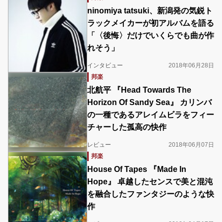
ninomiya tatsuki、新潟発の気鋭ト
ラックメイカーが初アルバムを語る
「〈後悔〉だけでいくらでも曲が作
れそう」
インタビュー
2018年06月28日
邦楽
北航平 『Head Towards The
Horizon Of Sandy Sea』 カリンバ
の一種であるアレイムビラをフィー
チャーした孤高の快作
レビュー
2018年06月07日
邦楽
House Of Tapes 『Made In
Hope』 卓越したセンスで美と混沌
を融合したファンタジーのような快
作