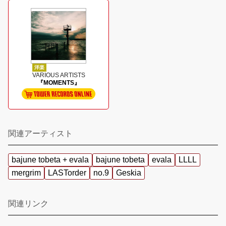
洋楽
VARIOUS ARTISTS
『MOMENTS』
関連アーティスト
bajune tobeta + evala
bajune tobeta
evala
LLLL
mergrim
LASTorder
no.9
Geskia
関連リンク