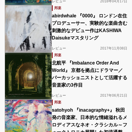
レビュー
2018年04月17日
邦楽
abirdwhale 『0000』 ロンドン在住
プロデューサー、実験的な楽曲含む
刺激的なデビュー作はKASHIWA
Daisukeマスタリング
レビュー
2017年11月08日
邦楽
北航平 『Imbalance Order And
World』 京都を拠点にドラマー／
パーカッショニストとして活躍する
音楽家の3作目
レビュー
2017年06月21日
邦楽
satohyoh 『inacagraphy+』 秋田
発の音楽家、日本的な情緒溢れるメ
ロディアスなネオ・クラシカル～フ