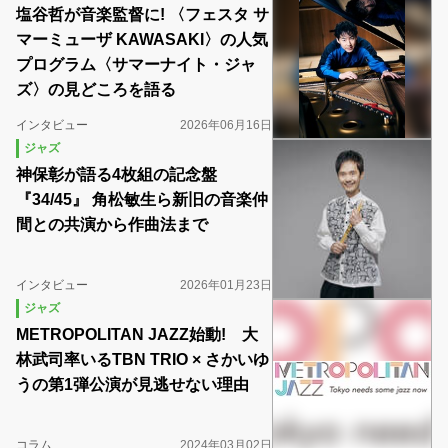
塩谷哲が音楽監督に! 〈フェスタ サ
マーミューザ KAWASAKI〉の人気
プログラム〈サマーナイト・ジャ
ズ〉の見どころを語る
インタビュー
2026年06月16日
ジャズ
神保彰が語る4枚組の記念盤
『34/45』 角松敏生ら新旧の音楽仲
間との共演から作曲法まで
インタビュー
2026年01月23日
ジャズ
METROPOLITAN JAZZ始動! 大
林武司率いるTBN TRIO × さかいゆ
うの第1弾公演が見逃せない理由
コラム
2024年03月02日