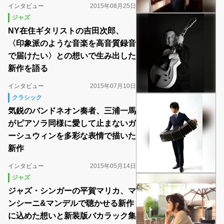
インタビュー
2015年08月25日
ジャズ
NY在住ギタリストの吉田次郎、
〈印象派のような音楽を高音質録音
で届けたい〉との想いで生み出した
新作を語る
インタビュー
2015年07月10日
クラシック
気鋭のバンドネオン奏者、三浦一馬
がピアソラ同様に愛して止まないガ
ーシュウィンを多彩な表情で描いた
新作
インタビュー
2015年05月14日
ジャズ
ジャズ・シンガーの平賀マリカ、マ
ンシーニ&マンデルで聴かせる新作
に込めた想いと新装版バカラック集