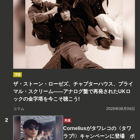
洋楽
ザ・ストーン・ローゼズ、チャプターハウス、プライ
マル・スクリーム――アナログ盤で再発されたUKロ
ックの金字塔を今こそ聴こう!
コラム
2026年08月04日
邦楽
Corneliusがタワレコの〈タワ
ラブ!〉キャンペーンに登場 ポ