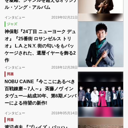
を凝縮、ジャンルを超えるオリジナ
ル・ソング・アルバム
インタビュー
2019年02月21日
ジャズ
神保彰『24丁目 ニューヨーク デュ
オ』『25番街 ロサンゼルス トリ
オ』 L.A.とN.Y. 街の匂いをもパッ
ケージされた、還暦イヤーを飾る2
作
インタビュー
2018年12月28日
邦楽
NOBU CAINE『今ここにあるべき
百戦錬磨～7人～』 斉藤ノヴ イン
タヴュー―結成30年、第6期メンバ
ーによる待望の新作!
インタビュー
2018年05月14日
邦楽
渡辺貞夫 『プレイズ・バッハ』