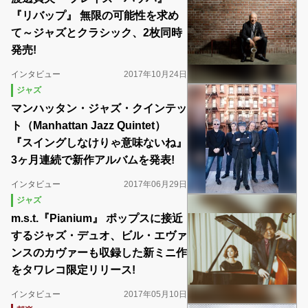
『リバップ』 無限の可能性を求め
て～ジャズとクラシック、2枚同時
発売!
インタビュー
2017年10月24日
ジャズ
マンハッタン・ジャズ・クインテッ
ト（Manhattan Jazz Quintet）
『スイングしなけりゃ意味ないね』
3ヶ月連続で新作アルバムを発表!
インタビュー
2017年06月29日
ジャズ
m.s.t.『Pianium』 ポップスに接近
するジャズ・デュオ、ビル・エヴァ
ンスのカヴァーも収録した新ミニ作
をタワレコ限定リリース!
インタビュー
2017年05月10日