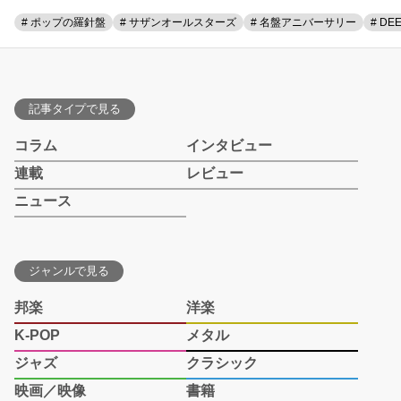
# ポップの羅針盤
# サザンオールスターズ
# 名盤アニバーサリー
# DE
記事タイプで見る
コラム
インタビュー
連載
レビュー
ニュース
ジャンルで見る
邦楽
洋楽
K-POP
メタル
ジャズ
クラシック
映画／映像
書籍