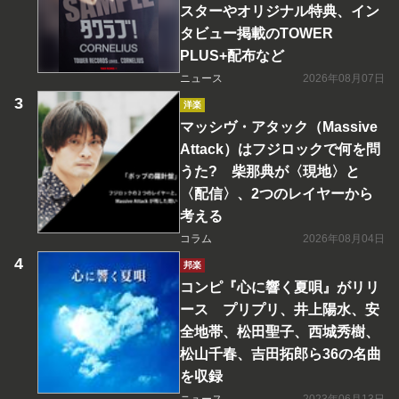
スターやオリジナル特典、イン
タビュー掲載のTOWER
PLUS+配布など
ニュース
2026年08月07日
洋楽
マッシヴ・アタック（Massive
Attack）はフジロックで何を問
うた? 柴那典が〈現地〉と
〈配信〉、2つのレイヤーから
考える
コラム
2026年08月04日
邦楽
コンピ『心に響く夏唄』がリリ
ース プリプリ、井上陽水、安
全地帯、松田聖子、西城秀樹、
松山千春、吉田拓郎ら36の名曲
を収録