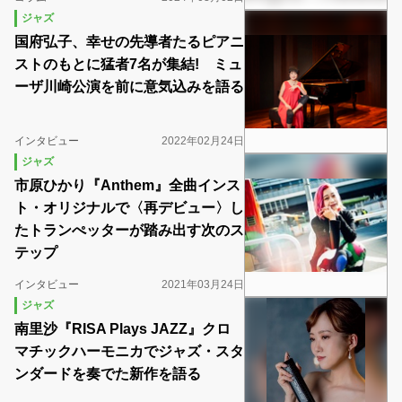
ジャズ
国府弘子、幸せの先導者たるピアニ
ストのもとに猛者7名が集結! ミュ
ーザ川崎公演を前に意気込みを語る
インタビュー
2022年02月24日
ジャズ
市原ひかり『Anthem』全曲インス
ト・オリジナルで〈再デビュー〉し
たトランぺッターが踏み出す次のス
テップ
インタビュー
2021年03月24日
ジャズ
南里沙『RISA Plays JAZZ』クロ
マチックハーモニカでジャズ・スタ
ンダードを奏でた新作を語る