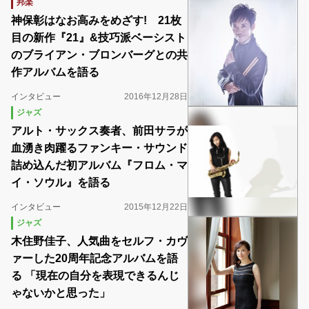
邦楽
神保彰はなお高みをめざす! 21枚
目の新作『21』&技巧派ベーシスト
のブライアン・ブロンバーグとの共
作アルバムを語る
インタビュー
2016年12月28日
ジャズ
アルト・サックス奏者、前田サラが
血湧き肉躍るファンキー・サウンド
詰め込んだ初アルバム『フロム・マ
イ・ソウル』を語る
インタビュー
2015年12月22日
ジャズ
木住野佳子、人気曲をセルフ・カヴ
ァーした20周年記念アルバムを語
る 「現在の自分を表現できるんじ
ゃないかと思った」