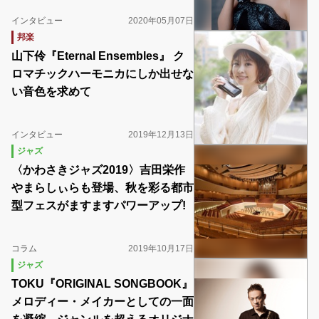
インタビュー
2020年05月07日
邦楽
山下伶『Eternal Ensembles』 ク
ロマチックハーモニカにしか出せな
い音色を求めて
インタビュー
2019年12月13日
ジャズ
〈かわさきジャズ2019〉吉田栄作
やまらしぃらも登場、秋を彩る都市
型フェスがますますパワーアップ!
コラム
2019年10月17日
ジャズ
TOKU『ORIGINAL SONGBOOK』
メロディー・メイカーとしての一面