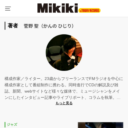
菅野 聖（かんの ひじり）
著者
構成作家／ライター。23歳からフリーランスでFMラジオを中心に
構成作家として番組制作に携わる。同時進行でCDの解説及び雑
誌、新聞、webサイトなど様々な媒体で、ミュージシャンをメイ
ンにしたインタビュー記事やライブリポート、コラムを執筆。ジ
ャズをはじめ、ロック、ブルース、ソウル、フォーク他、グッと
来る音楽を求め、囲まれている日々。
ジャズ