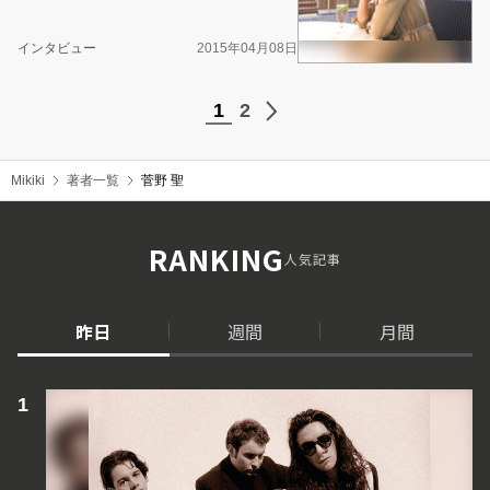
インタビュー
2015年04月08日
1
2
Mikiki
著者一覧
菅野 聖
RANKING
人気記事
昨日
週間
月間