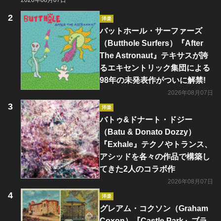
2026年08月07日
洋楽
バットホール・サーファーズ
（Butthole Surfers）『After
The Astronaut』テキサスが誇
るエキセントリック集団による
98年の未発表作がついに解禁!
2026年08月07日
洋楽
バトゥ&ドナート・ドジー
（Batu & Donato Dozzy）
『Exhale』テクノやトランス、
アシッドを各々の作品で構築し
てきた2人のコラボ作
2026年08月07日
洋楽
グレアム・コクソン（Graham
Coxon）『Castle Park』ブラ