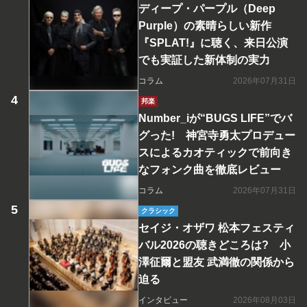
ディープ・パープル（Deep
Purple）の素晴らしい新作
『SPLAT!』に聴く、来日公演
でも実証した新体制の実力
コラム
2026年07月31日
邦楽
Number_iが“BUGS LIFE”でバ
グった! 神宮寺勇太プロデュー
スによるカオティックで前向き
なフォンク曲を徹底レビュー
コラム
2026年07月31日
クラシック
セイジ・オザワ 松本フェスティ
バル2026の聴きどころは? 小
澤征爾と盟友 武満徹の関係から
迫る
インタビュー
2026年08月03日