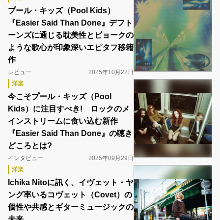
プール・キッズ（Pool Kids）
『Easier Said Than Done』デフト
ーンズに通じる耽美性とビョークの
ような歌心が印象深いエピタフ移籍
作
レビュー
2025年10月22日
洋楽
今こそプール・キッズ（Pool
Kids）に注目すべき! ロックのメ
インストリームに食い込む新作
『Easier Said Than Done』の聴き
どころとは?
インタビュー
2025年09月29日
洋楽
Ichika Nitoに訊く、イヴェット・ヤ
ング率いるコヴェット（Covet）の
個性や共感とギターミュージックの
未来