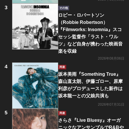
その他
ロビー・ロバートソン
（Robbie Robertson）
『Filmworks: Insomnia』スコ
セッシ監督作「ラスト・ワル
ツ」など自身が携わった映画音
楽を収録
2026年08月06日
邦楽
坂本美雨『Something True』
森山直太朗、伊藤ゴロー、原摩
利彦がプロデュースした新作は
坂本龍一との父娘共演も
2026年07月31日
邦楽
さらさ『Live Bluesy』オーガ
ニックなアンサンブルでR&Bや