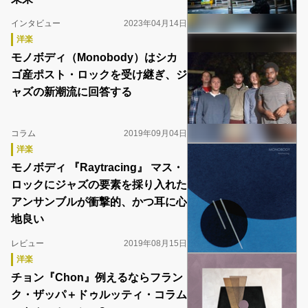
インタビュー
2023年04月14日
洋楽
モノボディ（Monobody）はシカ
ゴ産ポスト・ロックを受け継ぎ、ジ
ャズの新潮流に回答する
コラム
2019年09月04日
洋楽
モノボディ 『Raytracing』 マス・
ロックにジャズの要素を採り入れた
アンサンブルが衝撃的、かつ耳に心
地良い
レビュー
2019年08月15日
洋楽
チョン『Chon』例えるならフラン
ク・ザッパ＋ドゥルッティ・コラム