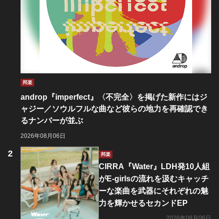
邦楽
androp『imperfect』〈不完全〉を掲げた新作にはジ
ャジー／ソウルフルな曲など彼らの地力を再確認でき
るナンバーが並ぶ
2026年08月06日
邦楽
CIRRA『Water』LDH発10人組
がE-girlsの流れを汲むキャッチ
ーな楽曲を武器にそれぞれの魅
力を輝かせるセカンドEP
2026年08月06日