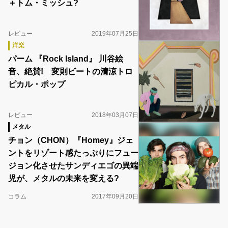
＋トム・ミッシュ?
レビュー
2019年07月25日
洋楽
パーム 『Rock Island』 川谷絵
音、絶賛! 変則ビートの清涼トロ
ピカル・ポップ
レビュー
2018年03月07日
メタル
チョン（CHON）『Homey』ジェ
ントをリゾート感たっぷりにフュー
ジョン化させたサンディエゴの異端
児が、メタルの未来を変える?
コラム
2017年09月20日