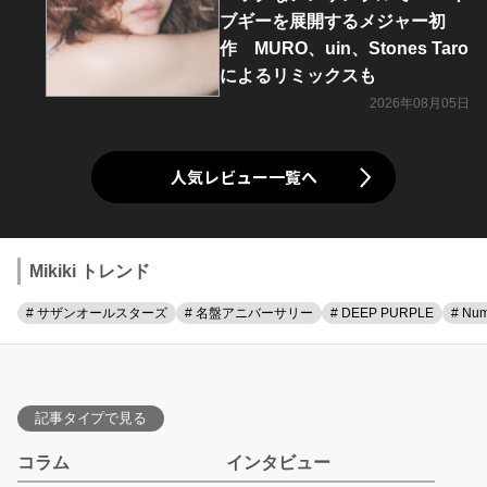
ブギーを展開するメジャー初
作 MURO、uin、Stones Taro
によるリミックスも
2026年08月05日
人気レビュー一覧へ
Mikiki トレンド
# サザンオールスターズ
# 名盤アニバーサリー
# DEEP PURPLE
# Num
記事タイプで見る
コラム
インタビュー