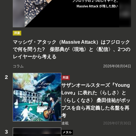
洋楽
マッシヴ・アタック（Massive Attack）はフジロック
で何を問うた? 柴那典が〈現地〉と〈配信〉、2つの
レイヤーから考える
コラム
2026年08月04日
邦楽
サザンオールスターズ『Young
Love』に表れた〈らしさ〉と
〈らしくなさ〉 桑田佳祐がポッ
プスを自ら再定義した名盤を再
考
連載
2026年07月30日
メタル