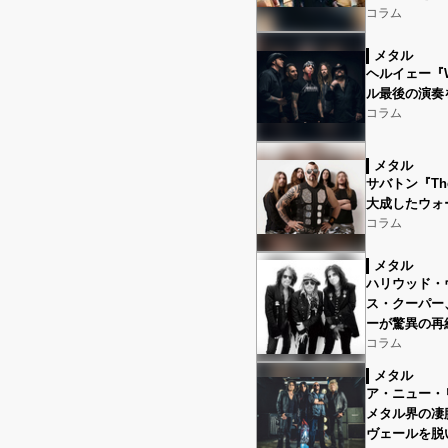
コラム
メタル
ヘルイェー『W
ル最後の演奏
コラム
メタル
サバトン『The
大成したウォ
コラム
メタル
ハリウッド・ヴ
ス・クーパー
ーが驚異の再
コラム
メタル
ア・ニュー・リヴ
メタル界の凄
ヴェールを脱