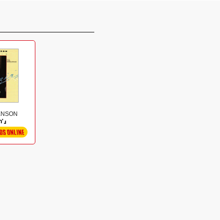
ENSON
n'』