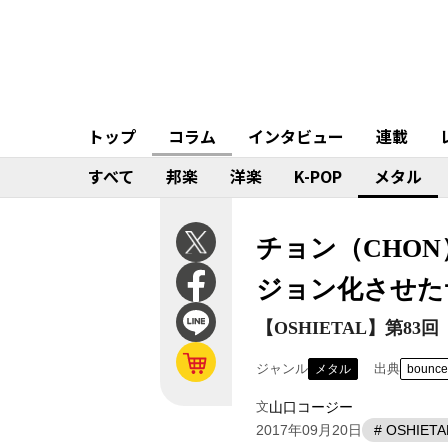
トップ
コラム
インタビュー
連載
すべて
邦楽
洋楽
K-POP
メタル
チョン（CHO
ジョン化させた
【OSHIETAL】第83回
ジャンル
出典
メタル
bounce
文
山口コージー
2017年09月20日
# OSHIETA