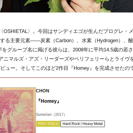
OSHIETAL〉。今回はサンディエゴが生んだプログレ・
る主要元素――炭素（Carbon）、水素（Hydrogen）、酸
字をグループ名に掲げる彼らは、2008年に平均14.5歳の
アニマルズ・アズ・リーダーズやペリフェリーらとライヴを共
デビュー。そしてこのほど2作目『Homey』を完成させたの
CHON
『Homey』
Sumerian
（2017）
POP / ROCK
Hard Rock / Heavy Metal