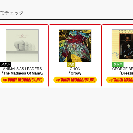
でチェック
メタル
洋楽
ジャズ
ANIMALS AS LEADERS
CHON
GEORGE B
『The Madness Of Many』
『Grow』
『Breezi