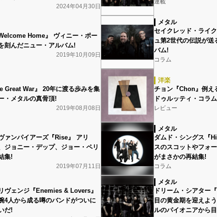
連載
2024年04月30日
メタル
セイクレッド・ライク『A
elcome Home』 ヴィニー・ポー
ュ第2世代の伝説が送
を刻んだニュー・アルバム!
バム!
2019年10月09日
コラム
洋楽
 Great War』 20年に渡る歩みを集
チョン『Chon』例
ー・メタルの真骨頂!
ドゥルッティ・コラム
2019年08月08日
レビュー
メタル
ァンパイアーズ『Rise』 アリ
ダムド・シングス『Hig
、ジョニー・デップ、ジョー・ペリ
スのスコットやフォー
結集!
がまさかの再結集!
2019年07月11日
コラム
メタル
ェンジ『Enemies & Lovers』
ドリーム・シアター『Dis
腕4人から成る噂のバンドがついに
目の黄金期を迎えよう
いだ!
ルのパイオニアから目