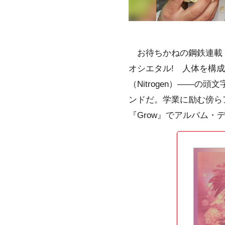
お待ちかねの鋼鉄連載〈
オシエタル! 人体を構成す
（Nitrogen）
――
の頭文
ンドだ。学業に励む傍ら
『Grow』でアルバム・