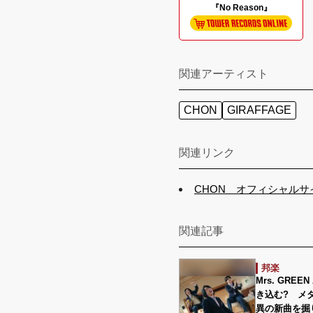
『No Reason』
関連アーティスト
CHON
GIRAFFAGE
関連リンク
CHON オフィシャルサ
関連記事
邦楽
Mrs. GRE
き込む? メ
異の新曲を掘