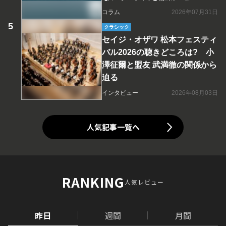
コラム
2026年07月31日
クラシック
セイジ・オザワ 松本フェスティ
バル2026の聴きどころは? 小
澤征爾と盟友 武満徹の関係から
迫る
インタビュー
2026年08月03日
人気記事一覧へ
RANKING
人気レビュー
昨日
週間
月間