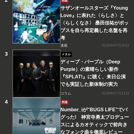
邦楽
サザンオールスターズ『Young
Love』に表れた〈らしさ〉と
〈らしくなさ〉 桑田佳祐がポッ
プスを自ら再定義した名盤を再
考
連載
2026年07月30日
メタル
ディープ・パープル（Deep
Purple）の素晴らしい新作
『SPLAT!』に聴く、来日公演
でも実証した新体制の実力
コラム
2026年07月31日
邦楽
Number_iが“BUGS LIFE”でバ
グった! 神宮寺勇太プロデュー
スによるカオティックで前向き
なフォンク曲を徹底レビュー