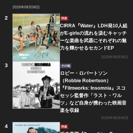
2026年08月06日
邦楽
CIRRA『Water』LDH発10人組
がE-girlsの流れを汲むキャッチ
ーな楽曲を武器にそれぞれの魅
力を輝かせるセカンドEP
2026年08月06日
その他
ロビー・ロバートソン
（Robbie Robertson）
『Filmworks: Insomnia』スコ
セッシ監督作「ラスト・ワル
ツ」など自身が携わった映画音
楽を収録
2026年08月06日
邦楽