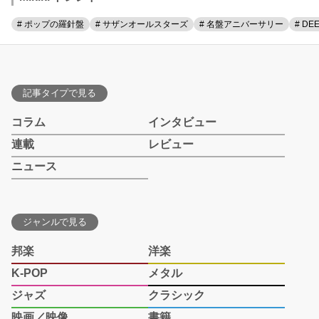
# ポップの羅針盤
# サザンオールスターズ
# 名盤アニバーサリー
# DE
記事タイプで見る
コラム
インタビュー
連載
レビュー
ニュース
ジャンルで見る
邦楽
洋楽
K-POP
メタル
ジャズ
クラシック
映画／映像
書籍