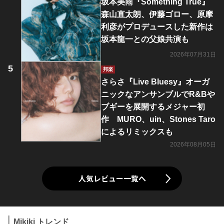
坂本美雨『Something True』
森山直太朗、伊藤ゴロー、原摩
利彦がプロデュースした新作は
坂本龍一との父娘共演も
2026年07月31日
邦楽
さらさ『Live Bluesy』オーガ
ニックなアンサンブルでR&Bや
ブギーを展開するメジャー初
作 MURO、uin、Stones Taro
によるリミックスも
2026年08月05日
人気レビュー一覧へ
Mikiki トレンド