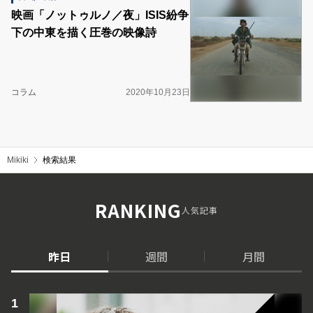
映画「ノットゥルノ／夜」ISIS紛争
下の中東を描く圧巻の映像詩
コラム
2020年10月23日
Mikiki
検索結果
RANKING
人気記事
昨日
週間
月間