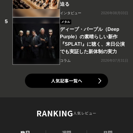
迫る
インタビュー
2026年08月03日
メタル
ディープ・パープル（Deep
Purple）の素晴らしい新作
『SPLAT!』に聴く、来日公演
でも実証した新体制の実力
コラム
2026年07月31日
人気記事一覧へ
RANKING
人気レビュー
昨日
週間
月間