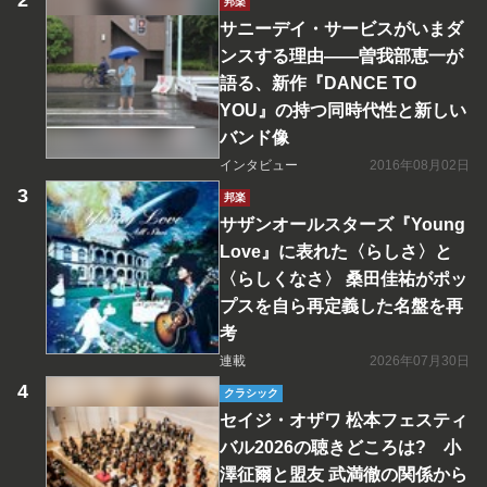
邦楽
サニーデイ・サービスがいまダ
ンスする理由――曽我部恵一が
語る、新作『DANCE TO
YOU』の持つ同時代性と新しい
バンド像
インタビュー
2016年08月02日
邦楽
サザンオールスターズ『Young
Love』に表れた〈らしさ〉と
〈らしくなさ〉 桑田佳祐がポッ
プスを自ら再定義した名盤を再
考
連載
2026年07月30日
クラシック
セイジ・オザワ 松本フェスティ
バル2026の聴きどころは? 小
澤征爾と盟友 武満徹の関係から