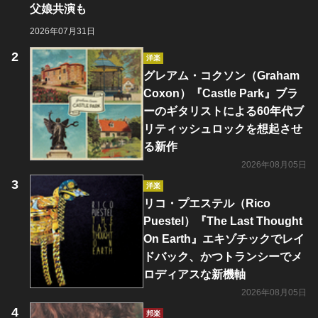
父娘共演も
2026年07月31日
洋楽
グレアム・コクソン（Graham
Coxon）『Castle Park』ブラ
ーのギタリストによる60年代ブ
リティッシュロックを想起させ
る新作
2026年08月05日
洋楽
リコ・プエステル（Rico
Puestel）『The Last Thought
On Earth』エキゾチックでレイ
ドバック、かつトランシーでメ
ロディアスな新機軸
2026年08月05日
邦楽